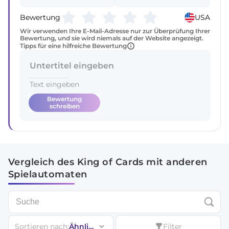
Bewertung
USA
Wir verwenden Ihre E-Mail-Adresse nur zur Überprüfung Ihrer
Bewertung, und sie wird niemals auf der Website angezeigt.
Tipps für eine hilfreiche Bewertung
Bewertung
schreiben
Vergleich des King of Cards mit anderen
Spielautomaten
Sortieren nach:
Ähnliche RTP
Filter