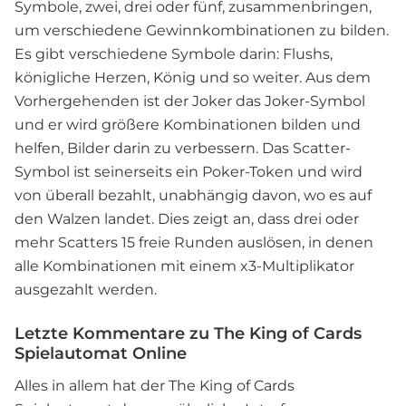
Symbole, zwei, drei oder fünf, zusammenbringen,
um verschiedene Gewinnkombinationen zu bilden.
Es gibt verschiedene Symbole darin: Flushs,
königliche Herzen, König und so weiter. Aus dem
Vorhergehenden ist der Joker das Joker-Symbol
und er wird größere Kombinationen bilden und
helfen, Bilder darin zu verbessern. Das Scatter-
Symbol ist seinerseits ein Poker-Token und wird
von überall bezahlt, unabhängig davon, wo es auf
den Walzen landet. Dies zeigt an, dass drei oder
mehr Scatters 15 freie Runden auslösen, in denen
alle Kombinationen mit einem x3-Multiplikator
ausgezahlt werden.
Letzte Kommentare zu The King of Cards
Spielautomat Online
Alles in allem hat der The King of Cards