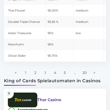
Thai Flower
95.00%
medium
25
Double Triple Chance
95,65 %
medium
15
Aztec Treasures
95%
low
80
Moorhuhn
95%
50
Ghost Slider
95,75%
50
<
1
2
3
4
5
...
20
>
King of Cards Spielautomaten in Casinos
1
Thor Casino
Expertenbewertung