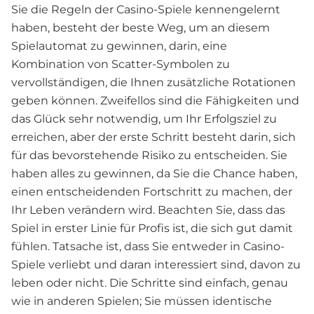
Sie die Regeln der Casino-Spiele kennengelernt
haben, besteht der beste Weg, um an diesem
Spielautomat zu gewinnen, darin, eine
Kombination von Scatter-Symbolen zu
vervollständigen, die Ihnen zusätzliche Rotationen
geben können. Zweifellos sind die Fähigkeiten und
das Glück sehr notwendig, um Ihr Erfolgsziel zu
erreichen, aber der erste Schritt besteht darin, sich
für das bevorstehende Risiko zu entscheiden. Sie
haben alles zu gewinnen, da Sie die Chance haben,
einen entscheidenden Fortschritt zu machen, der
Ihr Leben verändern wird. Beachten Sie, dass das
Spiel in erster Linie für Profis ist, die sich gut damit
fühlen. Tatsache ist, dass Sie entweder in Casino-
Spiele verliebt und daran interessiert sind, davon zu
leben oder nicht. Die Schritte sind einfach, genau
wie in anderen Spielen; Sie müssen identische