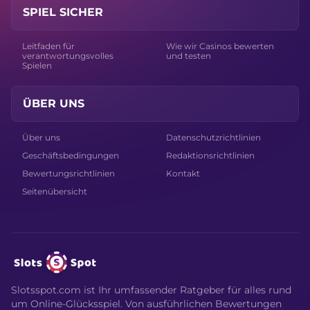
SPIEL SICHER
Leitfaden für
Wie wir Casinos bewerten
verantwortungsvolles
und testen
Spielen
ÜBER UNS
Über uns
Datenschutzrichtlinien
Geschäftsbedingungen
Redaktionsrichtlinien
Bewertungsrichtlinien
Kontakt
Seitenübersicht
Slotsspot.com ist Ihr umfassender Ratgeber für alles rund
um Online-Glücksspiel. Von ausführlichen Bewertungen