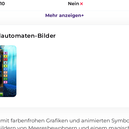
10
Nein
Mehr anzeigen
+
lautomaten-Bilder
 mit farbenfrohen Grafiken und animierten Symbo
Bildern von Meeresbewohnern und einem magisch