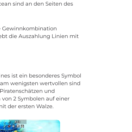
cean sind an den Seiten des
ne Gewinnkombination
bt die Auszahlung Linien mit
eines ist ein besonderes Symbol
e am wenigsten wertvollen sind
n Piratenschätzen und
 von 2 Symbolen auf einer
it der ersten Walze.