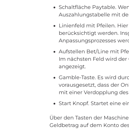
Schaltfläche Paytable. Wen
Auszahlungstabelle mit de
Linienfeld mit Pfeilen. Hi
berücksichtigt werden. In
Anpassungsprozesses werd
Aufstellen Bet/Line mit Pfe
Im nächsten Feld wird der
angezeigt.
Gamble-Taste. Es wird dur
vorausgesetzt, dass der Onl
mit einer Verdopplung des
Start Knopf. Startet eine 
Über den Tasten der Maschinen
Geldbetrag auf dem Konto des S