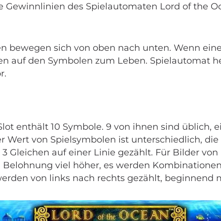
e Gewinnlinien des Spielautomaten Lord of the O
en bewegen sich von oben nach unten. Wenn ei
hen auf den Symbolen zum Leben. Spielautomat he
r.
lot enthält 10 Symbole. 9 von ihnen sind üblich, 
r Wert von Spielsymbolen ist unterschiedlich, di
 Gleichen auf einer Linie gezählt. Für Bilder vo
 Belohnung viel höher, es werden Kombinationen
erden von links nach rechts gezählt, beginnend m