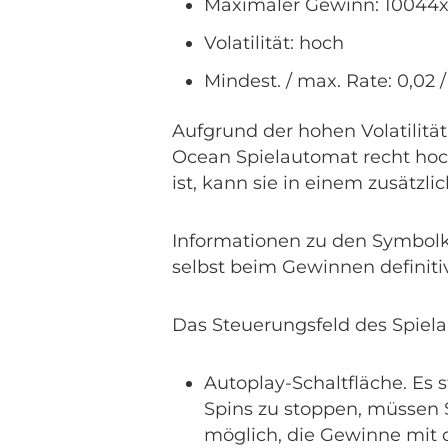
Maximaler Gewinn: 10044
Volatilität: hoch
Mindest. / max. Rate: 0,02 /
Aufgrund der hohen Volatilit
Ocean Spielautomat recht hoc
ist, kann sie in einem zusätz
Informationen zu den Symbolko
selbst beim Gewinnen definit
Das Steuerungsfeld des Spiel
Autoplay-Schaltfläche. Es
Spins zu stoppen, müssen S
möglich, die Gewinne mit 