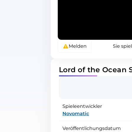
Melden
Sie spi
Lord of the Ocean 
Spieleentwickler
Novomatic
Veröffentlichungsdatum