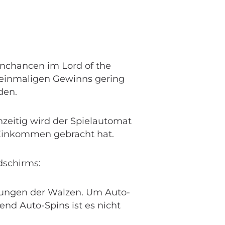
nnchancen im Lord of the
 einmaligen Gewinns gering
den.
hzeitig wird der Spielautomat
 Einkommen gebracht hat.
dschirms:
ehungen der Walzen. Um Auto-
end Auto-Spins ist es nicht