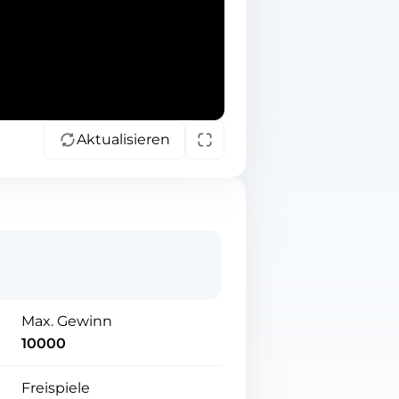
Aktualisieren
Max. Gewinn
10000
Freispiele