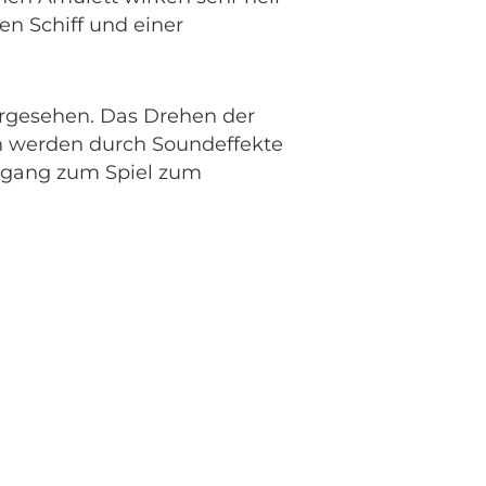
n Schiff und einer
vorgesehen. Das Drehen der
nn werden durch Soundeffekte
ergang zum Spiel zum