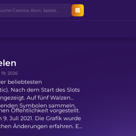
elen
 19, 2026
der beliebtesten
c). Nach dem Start des Slots
angezeigt. Auf fünf Walzen
htenden Symbolen sammeln.
n Öffentlichkeit vorgestellt.
9. Juli 2021. Die Grafik wurde
ichen Änderungen erfahren. Es
 spezielle Symbole, Freispiele