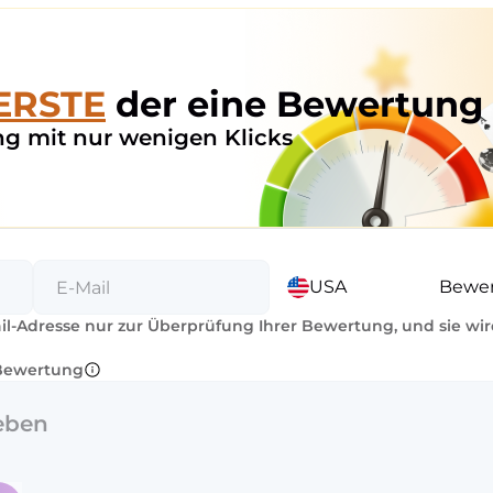
ERSTE
der eine Bewertung 
ung mit nur wenigen Klicks
USA
Bewe
l-Adresse nur zur Überprüfung Ihrer Bewertung, und sie wir
e Bewertung