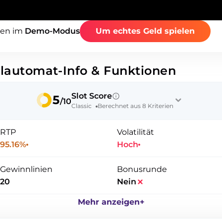
elen im
Demo-Modus
Um echtes Geld spielen
lautomat-Info & Funktionen
Slot Score
5
/10
Classic
Berechnet aus 8 Kriterien
RTP
Volatilität
95.16%
Hoch
Gewinnlinien
Bonusrunde
20
Nein
Mehr anzeigen
+