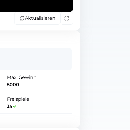
Aktualisieren
Max. Gewinn
5000
Freispiele
Ja