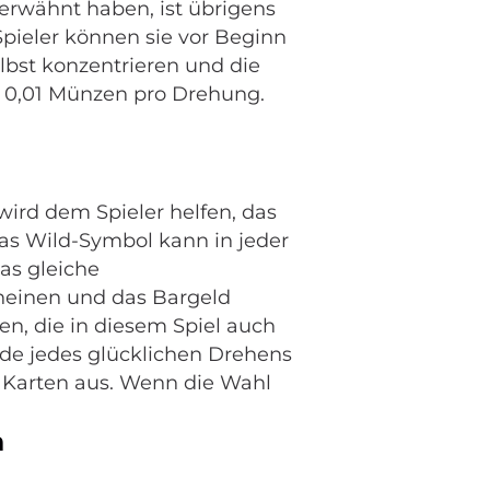
s erwähnt haben, ist übrigens
Spieler können sie vor Beginn
elbst konzentrieren und die
t 0,01 Münzen pro Drehung.
wird dem Spieler helfen, das
Das Wild-Symbol kann in jeder
as gleiche
cheinen und das Bargeld
n, die in diesem Spiel auch
nde jedes glücklichen Drehens
n Karten aus. Wenn die Wahl
n