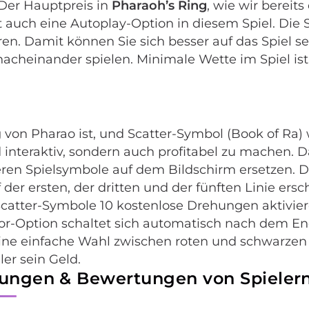
Der Hauptpreis in
Pharaoh’s Ring
, wie wir bereit
t auch eine Autoplay-Option in diesem Spiel. Die 
eren. Damit können Sie sich besser auf das Spiel s
acheinander spielen. Minimale Wette im Spiel is
 von Pharao ist, und Scatter-Symbol (Book of Ra) 
d interaktiv, sondern auch profitabel zu machen. 
eren Spielsymbole auf dem Bildschirm ersetzen. D
der ersten, der dritten und der fünften Linie ers
tter-Symbole 10 kostenlose Drehungen aktiviere
ator-Option schaltet sich automatisch nach dem E
 eine einfache Wahl zwischen roten und schwarze
ler sein Geld.
rungen & Bewertungen von Spieler