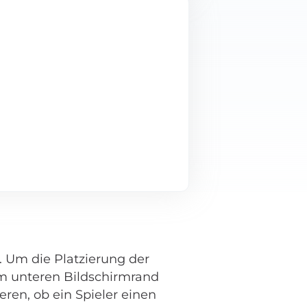
. Um die Platzierung der
am unteren Bildschirmrand
eren, ob ein Spieler einen