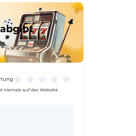
abgibt
rtung
d niemals auf der Website