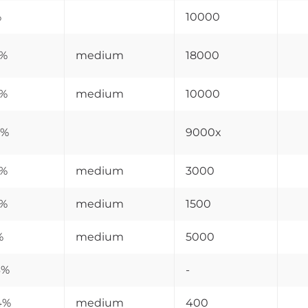
%
10000
3%
medium
18000
3%
medium
10000
4%
9000x
7%
medium
3000
7%
medium
1500
%
medium
5000
3%
-
4%
medium
400