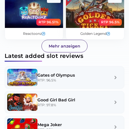
RTP 96.51%
RTP 96.5%
Reactoonz
Golden Legend
Mehr anzeigen
Latest added slot reviews
Gates of Olympus
RTP: 96.5%
Good Girl Bad Girl
RTP: 97.8%
Mega Joker