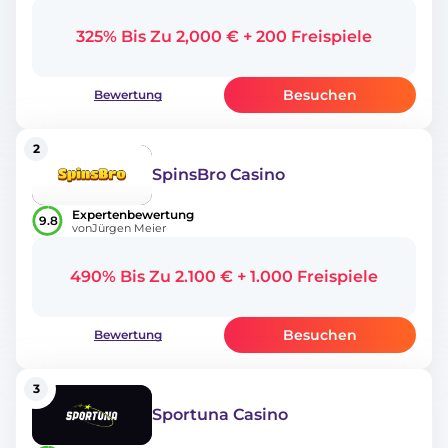
325% Bis Zu 2,000 € + 200 Freispiele
Besuchen
Bewertung
2
SpinsBro Casino
Expertenbewertung
9.8
von
Jürgen Meier
490% Bis Zu 2.100 € + 1.000 Freispiele
Besuchen
Bewertung
3
Sportuna Casino