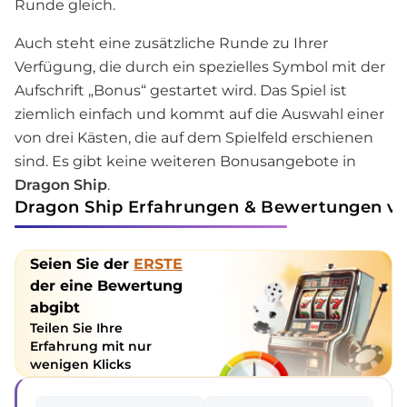
Runde gleich.
Auch steht eine zusätzliche Runde zu Ihrer
Verfügung, die durch ein spezielles Symbol mit der
Aufschrift „Bonus“ gestartet wird. Das Spiel ist
ziemlich einfach und kommt auf die Auswahl einer
von drei Kästen, die auf dem Spielfeld erschienen
sind. Es gibt keine weiteren Bonusangebote in
Dragon Ship
.
Dragon Ship Erfahrungen & Bewertungen vo
Seien Sie der
ERSTE
der eine Bewertung
abgibt
Teilen Sie Ihre
Erfahrung mit nur
wenigen Klicks