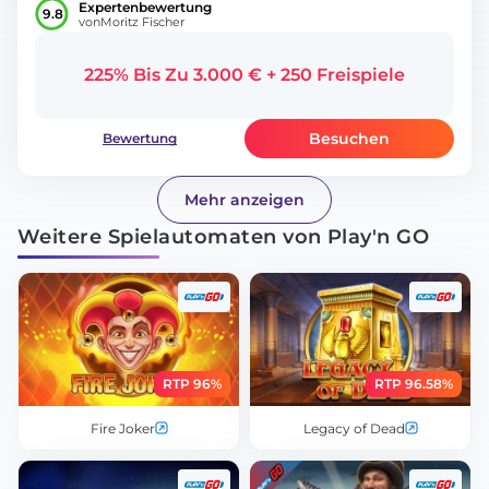
Expertenbewertung
9.8
von
Moritz Fischer
225% Bis Zu 3.000 € + 250 Freispiele
Besuchen
Bewertung
Mehr anzeigen
Weitere Spielautomaten von Play'n GO
RTP 96%
RTP 96.58%
Fire Joker
Legacy of Dead