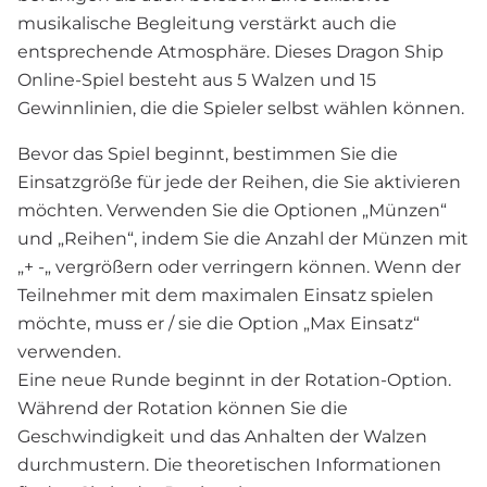
musikalische Begleitung verstärkt auch die
entsprechende Atmosphäre. Dieses Dragon Ship
Online-Spiel besteht aus 5 Walzen und 15
Gewinnlinien, die die Spieler selbst wählen können.
Bevor das Spiel beginnt, bestimmen Sie die
Einsatzgröße für jede der Reihen, die Sie aktivieren
möchten. Verwenden Sie die Optionen „Münzen“
und „Reihen“, indem Sie die Anzahl der Münzen mit
„+ -„ vergrößern oder verringern können. Wenn der
Teilnehmer mit dem maximalen Einsatz spielen
möchte, muss er / sie die Option „Max Einsatz“
verwenden.
Eine neue Runde beginnt in der Rotation-Option.
Während der Rotation können Sie die
Geschwindigkeit und das Anhalten der Walzen
durchmustern. Die theoretischen Informationen