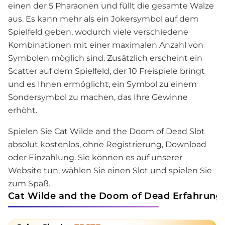
einen der 5 Pharaonen und füllt die gesamte Walze
aus. Es kann mehr als ein Jokersymbol auf dem
Spielfeld geben, wodurch viele verschiedene
Kombinationen mit einer maximalen Anzahl von
Symbolen möglich sind. Zusätzlich erscheint ein
Scatter auf dem Spielfeld, der 10 Freispiele bringt
und es Ihnen ermöglicht, ein Symbol zu einem
Sondersymbol zu machen, das Ihre Gewinne
erhöht.
Spielen Sie Cat Wilde and the Doom of Dead Slot
absolut kostenlos, ohne Registrierung, Download
oder Einzahlung. Sie können es auf unserer
Website tun, wählen Sie einen Slot und spielen Sie
zum Spaß.
Cat Wilde and the Doom of Dead Erfahrung