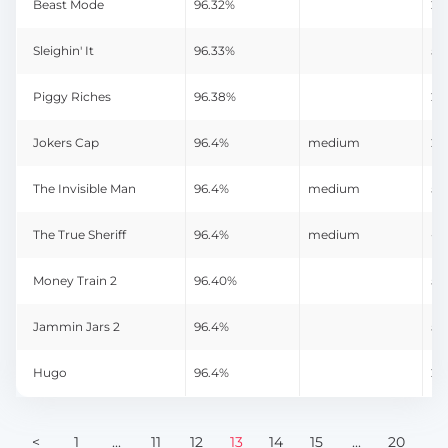
Beast Mode
96.32%
25
Sleighin' It
96.33%
56
Piggy Riches
96.38%
20
Jokers Cap
96.4%
medium
20
The Invisible Man
96.4%
medium
50
The True Sheriff
96.4%
medium
-
Money Train 2
96.40%
50
Jammin Jars 2
96.4%
5,
Hugo
96.4%
20
<
1
...
11
12
13
14
15
...
20
>