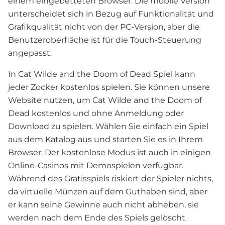
einem eingebetteten Browser. Die mobile Version
unterscheidet sich in Bezug auf Funktionalität und
Grafikqualität nicht von der PC-Version, aber die
Benutzeroberfläche ist für die Touch-Steuerung
angepasst.
In Cat Wilde and the Doom of Dead Spiel kann
jeder Zocker kostenlos spielen. Sie können unsere
Website nutzen, um Cat Wilde and the Doom of
Dead kostenlos und ohne Anmeldung oder
Download zu spielen. Wählen Sie einfach ein Spiel
aus dem Katalog aus und starten Sie es in Ihrem
Browser. Der kostenlose Modus ist auch in einigen
Online-Casinos mit Demospielen verfügbar.
Während des Gratisspiels riskiert der Spieler nichts,
da virtuelle Münzen auf dem Guthaben sind, aber
er kann seine Gewinne auch nicht abheben, sie
werden nach dem Ende des Spiels gelöscht.