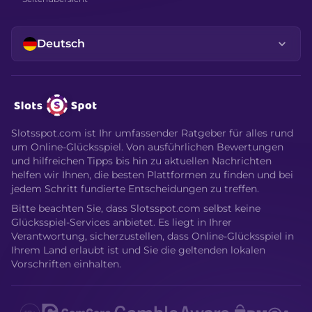
Deutsch
Slotsspot.com ist Ihr umfassender Ratgeber für alles rund
um Online-Glücksspiel. Von ausführlichen Bewertungen
und hilfreichen Tipps bis hin zu aktuellen Nachrichten
helfen wir Ihnen, die besten Plattformen zu finden und bei
jedem Schritt fundierte Entscheidungen zu treffen.
Bitte beachten Sie, dass Slotsspot.com selbst keine
Glücksspiel-Services anbietet. Es liegt in Ihrer
Verantwortung, sicherzustellen, dass Online-Glücksspiel in
Ihrem Land erlaubt ist und Sie die geltenden lokalen
Vorschriften einhalten.