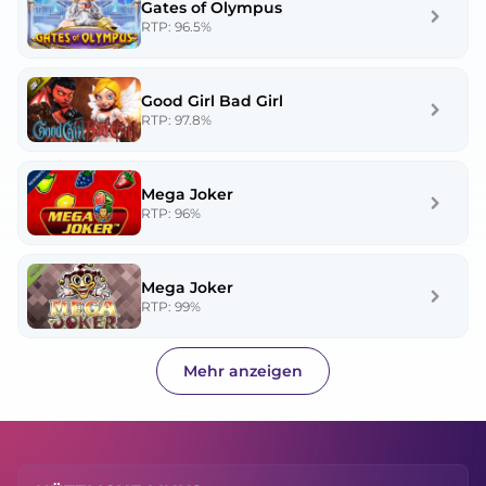
Gates of Olympus
RTP: 96.5%
Good Girl Bad Girl
RTP: 97.8%
Mega Joker
RTP: 96%
Mega Joker
RTP: 99%
Mehr anzeigen