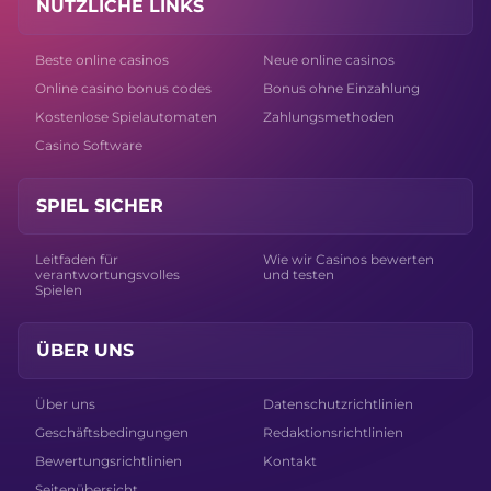
NÜTZLICHE LINKS
Beste online casinos
Neue online casinos
Online casino bonus codes
Bonus ohne Einzahlung
Kostenlose Spielautomaten
Zahlungsmethoden
Casino Software
SPIEL SICHER
Leitfaden für
Wie wir Casinos bewerten
verantwortungsvolles
und testen
Spielen
ÜBER UNS
Über uns
Datenschutzrichtlinien
Geschäftsbedingungen
Redaktionsrichtlinien
Bewertungsrichtlinien
Kontakt
Seitenübersicht