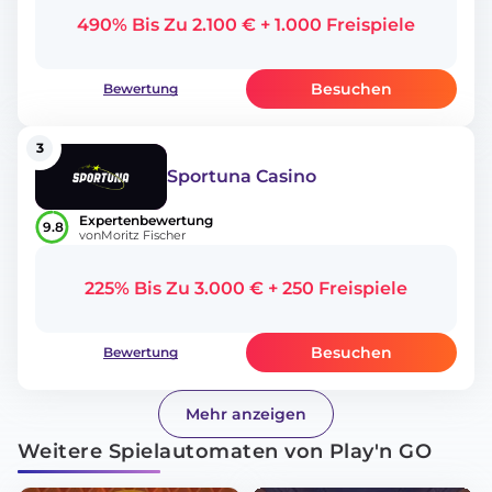
490% Bis Zu 2.100 € + 1.000 Freispiele
Besuchen
Bewertung
3
Sportuna Casino
Expertenbewertung
9.8
von
Moritz Fischer
225% Bis Zu 3.000 € + 250 Freispiele
Besuchen
Bewertung
Mehr anzeigen
Weitere Spielautomaten von Play'n GO