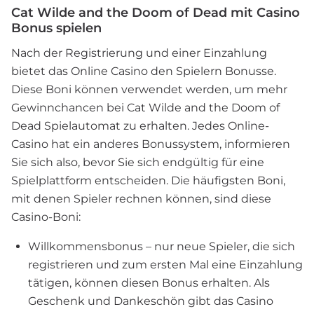
Cat Wilde and the Doom of Dead mit Casino
Bonus spielen
Nach der Registrierung und einer Einzahlung
bietet das Online Casino den Spielern Bonusse.
Diese Boni können verwendet werden, um mehr
Gewinnchancen bei Cat Wilde and the Doom of
Dead Spielautomat zu erhalten. Jedes Online-
Casino hat ein anderes Bonussystem, informieren
Sie sich also, bevor Sie sich endgültig für eine
Spielplattform entscheiden. Die häufigsten Boni,
mit denen Spieler rechnen können, sind diese
Casino-Boni:
Willkommensbonus – nur neue Spieler, die sich
registrieren und zum ersten Mal eine Einzahlung
tätigen, können diesen Bonus erhalten. Als
Geschenk und Dankeschön gibt das Casino