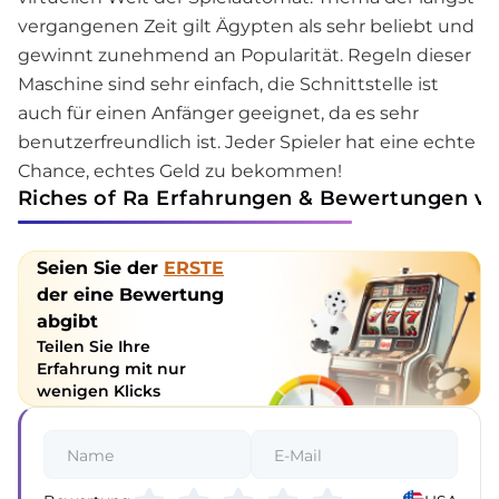
vergangenen Zeit gilt Ägypten als sehr beliebt und
gewinnt zunehmend an Popularität. Regeln dieser
Maschine sind sehr einfach, die Schnittstelle ist
auch für einen Anfänger geeignet, da es sehr
benutzerfreundlich ist. Jeder Spieler hat eine echte
Chance, echtes Geld zu bekommen!
Riches of Ra Erfahrungen & Bewertungen vo
Seien Sie der
ERSTE
der eine Bewertung
abgibt
Teilen Sie Ihre
Erfahrung mit nur
wenigen Klicks