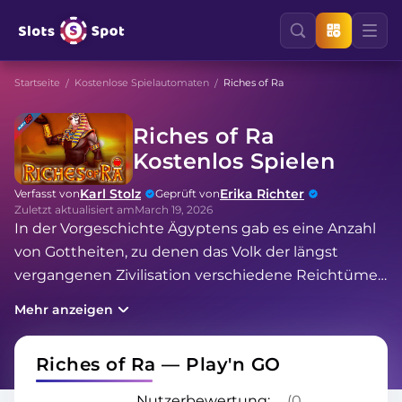
Startseite
Kostenlose Spielautomaten
Riches of Ra
Riches of Ra
Kostenlos Spielen
Karl Stolz
Erika Richter
Verfasst von
Geprüft von
Zuletzt aktualisiert am
March 19, 2026
In der Vorgeschichte Ägyptens gab es eine Anzahl
von Gottheiten, zu denen das Volk der längst
vergangenen Zivilisation verschiedene Reichtümer
als Zeichen des Respekts betete, anbetete und
Mehr anzeigen
darstellte. Von allen vielen mythischen Gottheiten
war eine der grundlegenden in der
Riches of Ra — Play'n GO
Weltanschauung der Vorgeschichte Ägypten der
Gott der Sonne Ra.
Nutzerbewertung:
(0