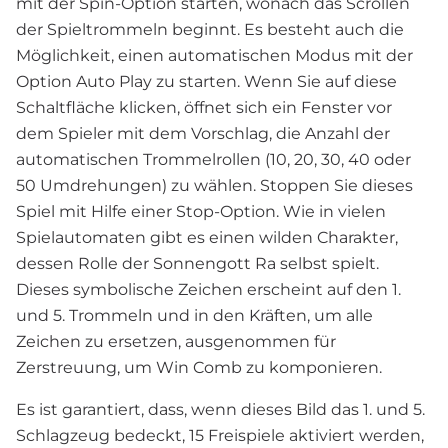
mit der Spin-Option starten, wonach das Scrollen
der Spieltrommeln beginnt. Es besteht auch die
Möglichkeit, einen automatischen Modus mit der
Option Auto Play zu starten. Wenn Sie auf diese
Schaltfläche klicken, öffnet sich ein Fenster vor
dem Spieler mit dem Vorschlag, die Anzahl der
automatischen Trommelrollen (10, 20, 30, 40 oder
50 Umdrehungen) zu wählen. Stoppen Sie dieses
Spiel mit Hilfe einer Stop-Option. Wie in vielen
Spielautomaten gibt es einen wilden Charakter,
dessen Rolle der Sonnengott Ra selbst spielt.
Dieses symbolische Zeichen erscheint auf den 1.
und 5. Trommeln und in den Kräften, um alle
Zeichen zu ersetzen, ausgenommen für
Zerstreuung, um Win Comb zu komponieren.
Es ist garantiert, dass, wenn dieses Bild das 1. und 5.
Schlagzeug bedeckt, 15 Freispiele aktiviert werden,