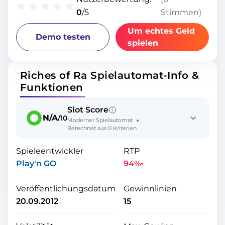
0
/5
Stimmen)
Um echtes Geld
Demo testen
spielen
Riches of Ra Spielautomat-Info &
Funktionen
Slot Score
N/A
/10
Moderner Spielautomat
Berechnet aus 0 Kriterien
Spieleentwickler
RTP
Play'n GO
94%
Veröffentlichungsdatum
Gewinnlinien
20.09.2012
15