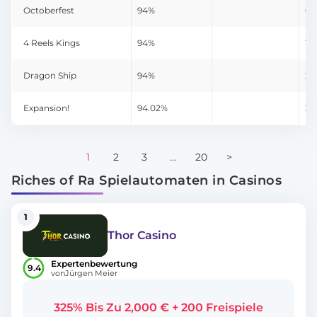
Octoberfest
94%
60
4 Reels Kings
94%
10
Dragon Ship
94%
25
Expansion!
94.02%
217
1
2
3
...
20
>
Riches of Ra Spielautomaten in Casinos
1
Thor Casino
Expertenbewertung
9.4
von
Jürgen Meier
325% Bis Zu 2,000 € + 200 Freispiele