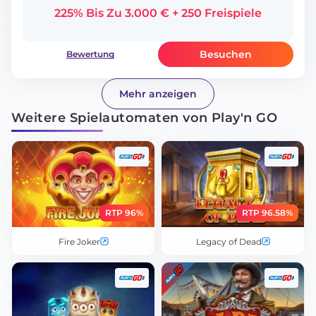
225% Bis Zu 3.000 € + 250 Freispiele
Besuchen
Bewertung
Mehr anzeigen
Weitere Spielautomaten von Play'n GO
RTP 96%
RTP 96.58%
Fire Joker
Legacy of Dead