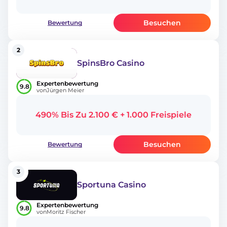
Besuchen
Bewertung
2
SpinsBro Casino
Expertenbewertung
9.8
von
Jürgen Meier
490% Bis Zu 2.100 € + 1.000 Freispiele
Besuchen
Bewertung
3
Sportuna Casino
Expertenbewertung
9.8
von
Moritz Fischer