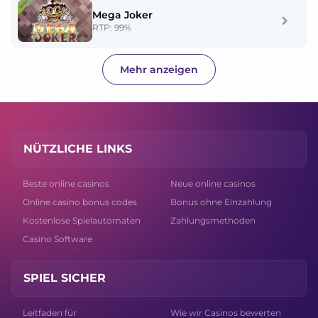
Mega Joker
RTP: 99%
Mehr anzeigen
NÜTZLICHE LINKS
Beste online casinos
Neue online casinos
Online casino bonus codes
Bonus ohne Einzahlung
Kostenlose Spielautomaten
Zahlungsmethoden
Casino Software
SPIEL SICHER
Leitfaden für
Wie wir Casinos bewerten