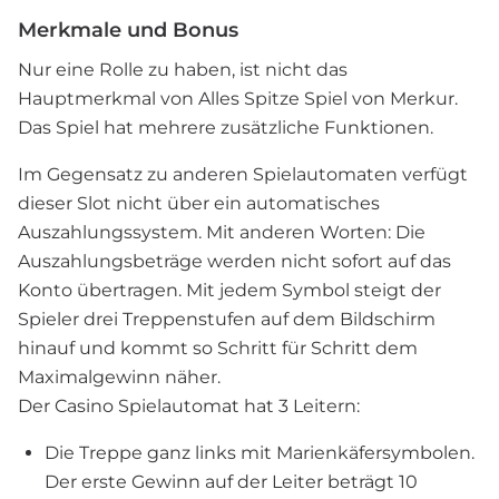
Merkmale und Bonus
Nur eine Rolle zu haben, ist nicht das
Hauptmerkmal von Alles Spitze Spiel von Merkur.
Das Spiel hat mehrere zusätzliche Funktionen.
Im Gegensatz zu anderen Spielautomaten verfügt
dieser Slot nicht über ein automatisches
Auszahlungssystem. Mit anderen Worten: Die
Auszahlungsbeträge werden nicht sofort auf das
Konto übertragen. Mit jedem Symbol steigt der
Spieler drei Treppenstufen auf dem Bildschirm
hinauf und kommt so Schritt für Schritt dem
Maximalgewinn näher.
Der Casino Spielautomat hat 3 Leitern:
Die Treppe ganz links mit Marienkäfersymbolen.
Der erste Gewinn auf der Leiter beträgt 10