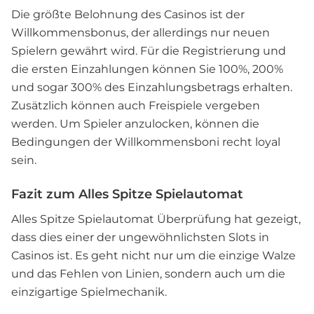
Die größte Belohnung des Casinos ist der
Willkommensbonus, der allerdings nur neuen
Spielern gewährt wird. Für die Registrierung und
die ersten Einzahlungen können Sie 100%, 200%
und sogar 300% des Einzahlungsbetrags erhalten.
Zusätzlich können auch Freispiele vergeben
werden. Um Spieler anzulocken, können die
Bedingungen der Willkommensboni recht loyal
sein.
Fazit zum Alles Spitze Spielautomat
Alles Spitze Spielautomat Überprüfung hat gezeigt,
dass dies einer der ungewöhnlichsten Slots in
Casinos ist. Es geht nicht nur um die einzige Walze
und das Fehlen von Linien, sondern auch um die
einzigartige Spielmechanik.