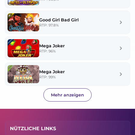
Good Girl Bad Girl
RTP: 97.8%
Mega Joker
RTP: 96%
Mega Joker
RTP: 99%
Mehr anzeigen
NÜTZLICHE LINKS