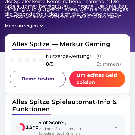
der Spieler keine Kombinationen sammeln: Die
Spielautomat beträgt 5.000 Einsätze. Das Spiel hat
Zahlung wird gutgeschrieben, wenn ein beliebiges
die Besonderheit, dass sich die Gewinne durch
Symbol vollständig erscheint. Der RTP des Slots
spezielle Leitern erhöhen, sowie mehrere
reicht von 91,57% bis 98,67%, je nach Strategie des
Mehr anzeigen
Gewinnrunden. Sie können diesen Slot mit einer
Spielers, und die Volatilität variiert von mittel bis
kostenlosen Demoversion spielen.
hoch.
Alles Spitze — Merkur Gaming
Nutzerbewertung:
(0
0
/5
Stimmen)
Um echtes Geld
Demo testen
spielen
Alles Spitze Spielautomat-Info &
Funktionen
Slot Score
3.5
/10
Moderner Spielautomat
Berechnet aus 8 Kriterien