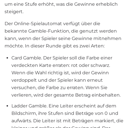
um eine Stufe erhöht, was die Gewinne erheblich
steigert.
Der Online-Spielautomat verfügt über die
bekannte Gamble-Funktion, die genutzt werden
kann, wenn der Spieler seine Gewinne mitnehmen
möchte. In dieser Runde gibt es zwei Arten:
Card Gamble. Der Spieler soll die Farbe einer
verdeckten Karte erraten: rot oder schwarz.
Wenn die Wahl richtig ist, wird der Gewinn
verdoppelt und der Spieler kann erneut
versuchen, die Farbe zu erraten. Wenn Sie
verlieren, wird der gesamte Betrag einbehalten.
Ladder Gamble. Eine Leiter erscheint auf dem
Bildschirm, ihre Stufen sind Beträge von 0 und
aufwärts. Die Leiter ist mit Beträgen markiert, die