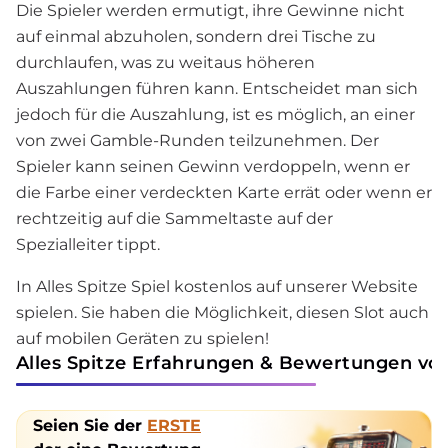
Die Spieler werden ermutigt, ihre Gewinne nicht
auf einmal abzuholen, sondern drei Tische zu
durchlaufen, was zu weitaus höheren
Auszahlungen führen kann. Entscheidet man sich
jedoch für die Auszahlung, ist es möglich, an einer
von zwei Gamble-Runden teilzunehmen. Der
Spieler kann seinen Gewinn verdoppeln, wenn er
die Farbe einer verdeckten Karte errät oder wenn er
rechtzeitig auf die Sammeltaste auf der
Spezialleiter tippt.
In Alles Spitze Spiel kostenlos auf unserer Website
spielen. Sie haben die Möglichkeit, diesen Slot auch
auf mobilen Geräten zu spielen!
Alles Spitze Erfahrungen & Bewertungen von
Seien Sie der
ERSTE