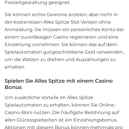
Freizeitgestaltung geeignet.
Sie können echte Gewinne erzielen, aber nicht in
der kostenlosen Alles Spitze Slot Version ohne
Anmeldung. Sie müssen ein persönliches Konto bei
einem zuverlässigen Casino registrieren und eine
Einzahlung vornehmen. Sie können das auf dem
Spielautomaten gutgeschriebene Geld verwenden,
um die Walzen zu drehen und Auszahlungen zu
erhalten.
Spielen Sie Alles Spitze mit einem Casino
Bonus
Um zusätzliche Vorteile im Alles Spitze
Spielautomaten zu erhalten, können Sie Online-
Casino-Boni nutzen. Die häufigste Belohnung auf
allen Glücksspielseiten ist ein Einzahlungsbonus.
Aktionen mit diesem Bonus können mehrmals pro