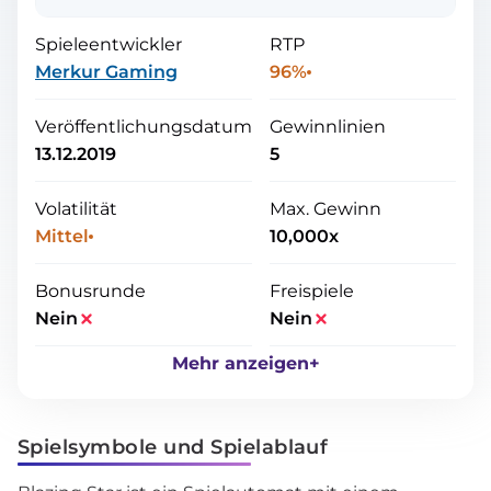
Spieleentwickler
RTP
Merkur Gaming
96%
Veröffentlichungsdatum
Gewinnlinien
13.12.2019
5
Volatilität
Max. Gewinn
Mobile Slots
Mittel
10,000x
Bonusrunde
Freispiele
Nein
Nein
Mehr anzeigen
+
Spielsymbole und Spielablauf