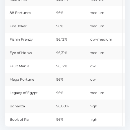
88 Fortunes
96%
medium
25
Fire Joker
96%
medium
80
Fishin Frenzy
96,12%
low-medium
5,
Eye of Horus
96,31%
medium
x1
Fruit Mania
96,12%
low
50
Mega Fortune
96%
low
Legacy of Egypt
96%
medium
5,
Bonanza
96,00%
high
-
Book of Ra
96%
high
25