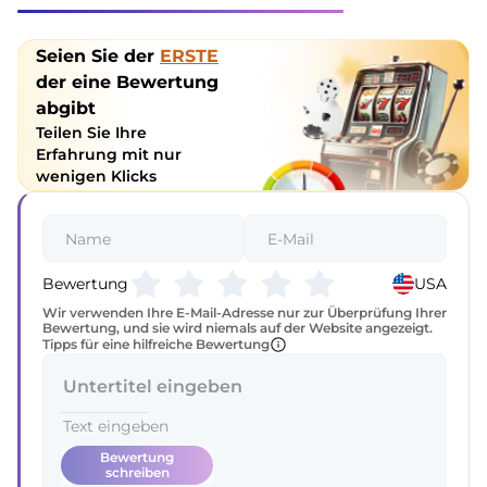
Seien Sie der
ERSTE
der eine Bewertung
abgibt
Teilen Sie Ihre
Erfahrung mit nur
wenigen Klicks
Bewertung
USA
Wir verwenden Ihre E-Mail-Adresse nur zur Überprüfung Ihrer
Bewertung, und sie wird niemals auf der Website angezeigt.
Tipps für eine hilfreiche Bewertung
Bewertung
schreiben