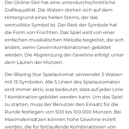
Der Online-Slot hat eine unterdurchschnittliche
Grafikqualität. Die Walzen drehen sich auf dem
Hintergrund eines hellen Sterns, der das
wertvollste Symbol ist. Der Rest der Symbole hat
die Form von Früchten. Das Spiel wird von einer
einfachen musikalischen Melodie begleitet, die sich
ändert, wenn Gewinnkombinationen gebildet
werden. Die Abgrenzung der Gewinne erfolgt unter
dem Läuten der Münzen.
Der Blazing Star Spielautomat verwendet 5 Walzen
mit 15 Symbolen. Alle 5 Linien des Spielautomaten
sind immer aktiv, was bedeutet, dass auf jeder Linie
1 Kombination gebildet werden kann. Um das Spiel
zu starten, muss der Benutzer den Einsatz für die
Runde festlegen: von 500 bis 100.000 Münzen. Bei
Maximaleinsätzen können hohe Gewinne erzielt
werden, die für fortlaufende Kombinationen von