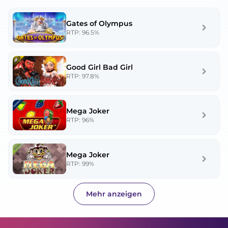
Gates of Olympus
RTP: 96.5%
Good Girl Bad Girl
RTP: 97.8%
Mega Joker
RTP: 96%
Mega Joker
RTP: 99%
Mehr anzeigen