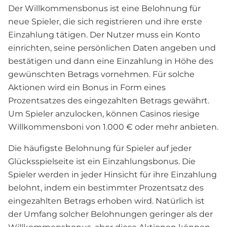
Der Willkommensbonus ist eine Belohnung für
neue Spieler, die sich registrieren und ihre erste
Einzahlung tätigen. Der Nutzer muss ein Konto
einrichten, seine persönlichen Daten angeben und
bestätigen und dann eine Einzahlung in Höhe des
gewünschten Betrags vornehmen. Für solche
Aktionen wird ein Bonus in Form eines
Prozentsatzes des eingezahlten Betrags gewährt.
Um Spieler anzulocken, können Casinos riesige
Willkommensboni von 1.000 € oder mehr anbieten.
Die häufigste Belohnung für Spieler auf jeder
Glücksspielseite ist ein Einzahlungsbonus. Die
Spieler werden in jeder Hinsicht für ihre Einzahlung
belohnt, indem ein bestimmter Prozentsatz des
eingezahlten Betrags erhoben wird. Natürlich ist
der Umfang solcher Belohnungen geringer als der