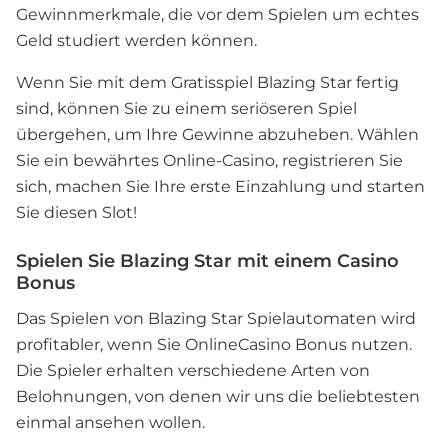
Gewinnmerkmale, die vor dem Spielen um echtes
Geld studiert werden können.
Wenn Sie mit dem Gratisspiel Blazing Star fertig
sind, können Sie zu einem seriöseren Spiel
übergehen, um Ihre Gewinne abzuheben. Wählen
Sie ein bewährtes Online-Casino, registrieren Sie
sich, machen Sie Ihre erste Einzahlung und starten
Sie diesen Slot!
Spielen Sie Blazing Star mit einem Casino
Bonus
Das Spielen von Blazing Star Spielautomaten wird
profitabler, wenn Sie OnlineCasino Bonus nutzen.
Die Spieler erhalten verschiedene Arten von
Belohnungen, von denen wir uns die beliebtesten
einmal ansehen wollen.