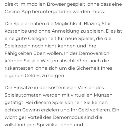
direkt im mobilen Browser gespielt, ohne dass eine
Casino-App heruntergeladen werden muss.
Die Spieler haben die Möglichkeit, Blazing Star
kostenlos und ohne Anmeldung zu spielen. Dies ist
eine gute Gelegenheit für neue Spieler, die die
Spielregeln noch nicht kennen und ihre
Fähigkeiten üben wollen. In der Demoversion
können Sie alle Wetten abschließen, auch die
riskantesten, ohne sich um die Sicherheit Ihres
eigenen Geldes zu sorgen.
Die Einsätze in der kostenlosen Version des
Spielautomaten werden mit virtuellen Münzen
getätigt. Bei diesem Spiel können Sie keinen
echten Gewinn erzielen und Ihr Geld verlieren. Ein
wichtiger Vorteil des Demomodus sind die
vollständigen Spezifikationen und