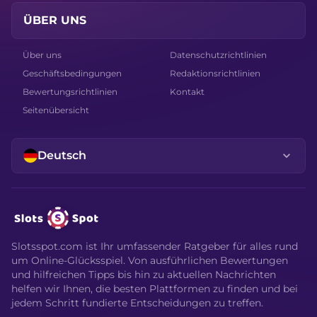
ÜBER UNS
Über uns
Datenschutzrichtlinien
Geschäftsbedingungen
Redaktionsrichtlinien
Bewertungsrichtlinien
Kontakt
Seitenübersicht
Deutsch
Slotsspot.com ist Ihr umfassender Ratgeber für alles rund
um Online-Glücksspiel. Von ausführlichen Bewertungen
und hilfreichen Tipps bis hin zu aktuellen Nachrichten
helfen wir Ihnen, die besten Plattformen zu finden und bei
jedem Schritt fundierte Entscheidungen zu treffen.