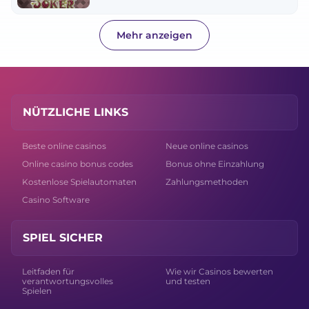
Mehr anzeigen
NÜTZLICHE LINKS
Beste online casinos
Neue online casinos
Online casino bonus codes
Bonus ohne Einzahlung
Kostenlose Spielautomaten
Zahlungsmethoden
Casino Software
SPIEL SICHER
Leitfaden für
Wie wir Casinos bewerten
verantwortungsvolles
und testen
Spielen