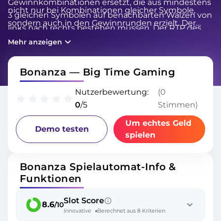
Gewinnkombinationen ersetzt, die aus mindestens
nicht nur bei Kombinationen gleicher Symbole,
3 gleichen Symbolen auf benachbarten Walzen von
sondern auch in den Gewinnrunden erzielt. Der
links nach rechts bestehen müssen. Der RTP des
Spielautomat verfügt über einige zusätzliche
Online-Slots liegt bei 96 %, und die Volatilität ist
Mehr anzeigen
Funktionen, die das Gameplay sehr interessant
hoch.
machen. Dank der Demoversion können Sie dieses
Bonanza — Big Time Gaming
Spiel ohne Risiko spielen.
Nutzerbewertung:
(0
0
/5
Stimmen)
Um echtes Geld
Demo testen
spielen
Bonanza Spielautomat-Info &
Funktionen
Slot Score
8.6
/10
Innovative
Berechnet aus 8 Kriterien