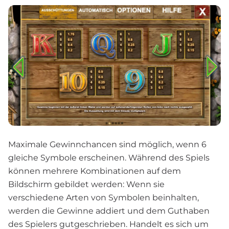
Maximale Gewinnchancen sind möglich, wenn 6
gleiche Symbole erscheinen. Während des Spiels
können mehrere Kombinationen auf dem
Bildschirm gebildet werden: Wenn sie
verschiedene Arten von Symbolen beinhalten,
werden die Gewinne addiert und dem Guthaben
des Spielers gutgeschrieben. Handelt es sich um