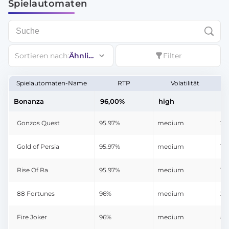
Spielautomaten
Sortieren nach:
Ähnliche RTP
Filter
Spielautomaten-Name
RTP
Volatilität
Bonanza
96,00%
high
-
Gonzos Quest
95.97%
medium
25
Gold of Persia
95.97%
medium
10
Rise Of Ra
95.97%
medium
10
88 Fortunes
96%
medium
25
Fire Joker
96%
medium
80