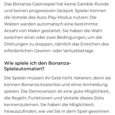
Das Bonanza-Casinospiel hat keine Gamble-Runde
und keinen progressiven Jackpot. Spieler können
die Vorteile des Auto Play-Modus nutzen: Die
Walzen werden automatisch eine bestimmte
Anzahl von Malen gestartet. Sie haben die Wahl
zwischen einer oder zwei Bedingungen, um die
Drehungen zu stoppen, nämlich das Erreichen des
erforderlichen Gewinn- oder Verlustbetrags.
Wie spiele ich den Bonanza-
Spielautomaten?
Die Spieler müssen ihr Geld nicht riskieren, denn sie
können Bonanza kostenlos und ohne Anmeldung
spielen. Die Demoversion ist eine gute Möglichkeit,
die Regeln, Funktionen und Vorteile dieses Slots
kennenzulernen. Sie haben die Möglichkeit,
herauszufinden, wie viel Sie in dem Spiel gewinnen