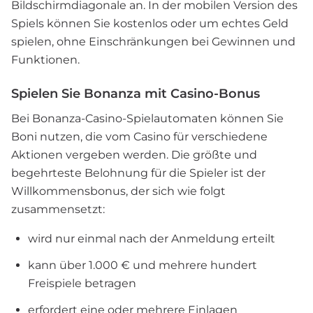
Bildschirmdiagonale an. In der mobilen Version des
Spiels können Sie kostenlos oder um echtes Geld
spielen, ohne Einschränkungen bei Gewinnen und
Funktionen.
Spielen Sie Bonanza mit Casino-Bonus
Bei Bonanza-Casino-Spielautomaten können Sie
Boni nutzen, die vom Casino für verschiedene
Aktionen vergeben werden. Die größte und
begehrteste Belohnung für die Spieler ist der
Willkommensbonus, der sich wie folgt
zusammensetzt:
wird nur einmal nach der Anmeldung erteilt
kann über 1.000 € und mehrere hundert
Freispiele betragen
erfordert eine oder mehrere Einlagen