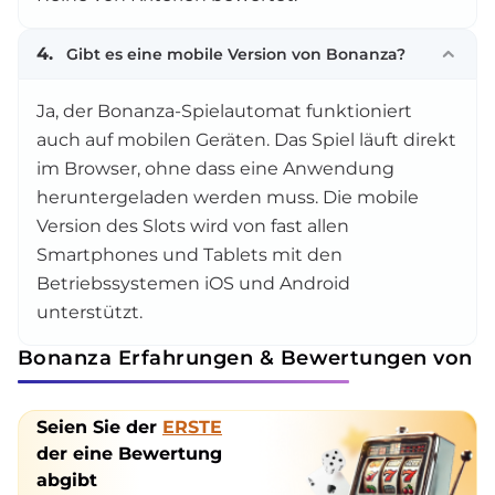
4.
Gibt es eine mobile Version von Bonanza?
Ja, der Bonanza-Spielautomat funktioniert
auch auf mobilen Geräten. Das Spiel läuft direkt
im Browser, ohne dass eine Anwendung
heruntergeladen werden muss. Die mobile
Version des Slots wird von fast allen
Smartphones und Tablets mit den
Betriebssystemen iOS und Android
unterstützt.
Bonanza Erfahrungen & Bewertungen von Sp
Seien Sie der
ERSTE
der eine Bewertung
abgibt