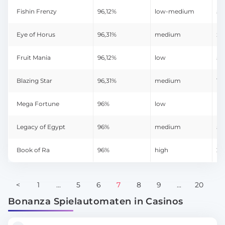
Fishin Frenzy
96,12%
low-medium
5,
Eye of Horus
96,31%
medium
x1
Fruit Mania
96,12%
low
50
Blazing Star
96,31%
medium
10
Mega Fortune
96%
low
Legacy of Egypt
96%
medium
5,
Book of Ra
96%
high
25
<
1
...
5
6
7
8
9
...
20
>
Bonanza Spielautomaten in Casinos