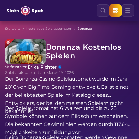
Startseite
Kostenlose Spielautomaten
Bonanza
Bonanza Kostenlos
Spielen
Erika Richter
Verfasst von
Zuletzt aktualisiert am
March 19, 2026
Der Bonanza-Casino-Spielautomat wurde im Jahr
2016 von Big Time Gaming entwickelt. Es ist eines
der beliebtesten Spiele im Katalog dieses
Entwicklers, der bei den meisten Spielern recht
Der Spielautomat hat 6 Walzen und bis zu 28
bekannt ist.
Symbole können auf dem Bildschirm erscheinen.
Die bekannten Gewinnlinien werden durch 117.649
Möglichkeiten zur Bildung von
Beim Bonanza-Spielautomaten werden Gewinne