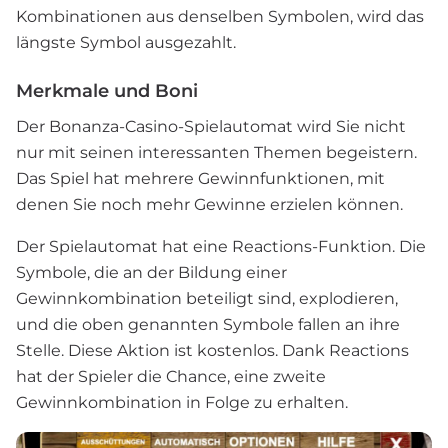
Kombinationen aus denselben Symbolen, wird das
längste Symbol ausgezahlt.
Merkmale und Boni
Der Bonanza-Casino-Spielautomat wird Sie nicht
nur mit seinen interessanten Themen begeistern.
Das Spiel hat mehrere Gewinnfunktionen, mit
denen Sie noch mehr Gewinne erzielen können.
Der Spielautomat hat eine Reactions-Funktion. Die
Symbole, die an der Bildung einer
Gewinnkombination beteiligt sind, explodieren,
und die oben genannten Symbole fallen an ihre
Stelle. Diese Aktion ist kostenlos. Dank Reactions
hat der Spieler die Chance, eine zweite
Gewinnkombination in Folge zu erhalten.