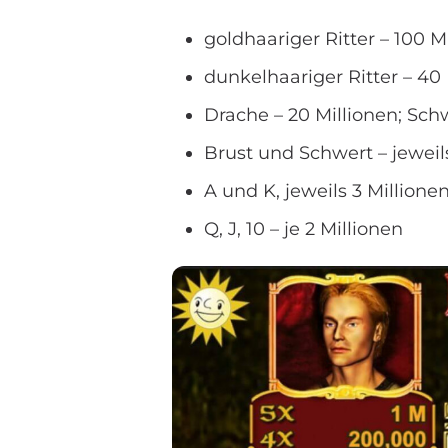
goldhaariger Ritter – 100 M
dunkelhaariger Ritter – 40 
Drache – 20 Millionen; Schw
Brust und Schwert – jeweil
A und K, jeweils 3 Millione
Q, J, 10 – je 2 Millionen