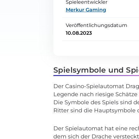
Spieleentwickler
Merkur Gaming
Veröffentlichungsdatum
10.08.2023
Mobile Slots
Spielsymbole und Spi
Der Casino-Spielautomat Drag
Legende nach riesige Schätze 
Die Symbole des Spiels sind d
Ritter sind die Hauptsymbole d
Der Spielautomat hat eine rec
dem sich der Drache versteckt,