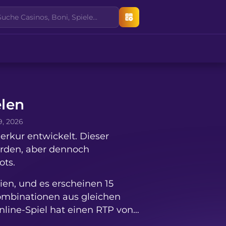
elen
9, 2026
rkur entwickelt. Dieser
erden, aber dennoch
ots.
ien, und es erscheinen 15
ombinationen aus gleichen
line-Spiel hat einen RTP von