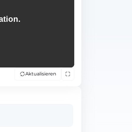
Aktualisieren