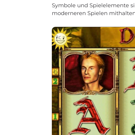
Symbole und Spielelemente sin
moderneren Spielen mithalten