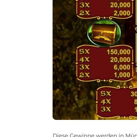
Diese Gewinne werden in Münz