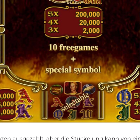
en ausgezahlt, aber die Stückelung kann von e