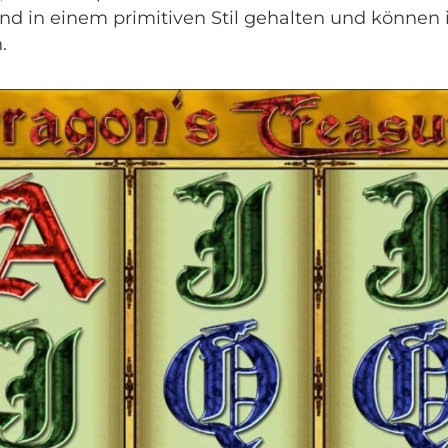
d in einem primitiven Stil gehalten und können 
.