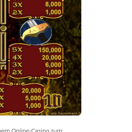
inem Online-Casino zum