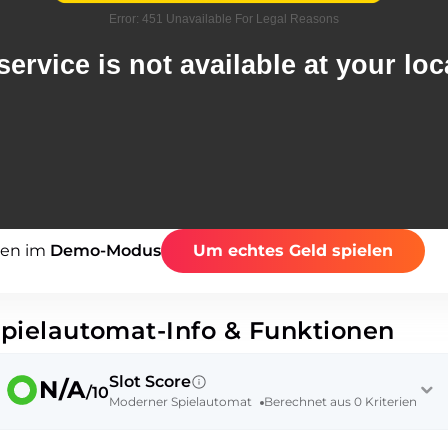
elen im
Demo-Modus
Um echtes Geld spielen
pielautomat-Info & Funktionen
Slot Score
N/A
/10
Moderner Spielautomat
Berechnet aus 0 Kriterien