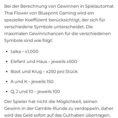
Bei der Berechnung von Gewinnen in Spielautomat
Thai Flower von Blueprint Gaming wird ein
spezieller Koeffizient berücksichtigt, der sich für
verschiedene Symbole unterscheidet. Die
maximalen Gewinnchancen für die verschiedenen
Symbole sind wie folgt:
taika – x1.000
Elefant und Haus – jeweils x500
Boot und Krug – x250 pro Stück
A und K – jeweils 150
Q, J und 10 – jeweils 100
Der Spieler hat nicht die Möglichkeit, seinen
Gewinn in der Gamble-Runde zu verdoppeln, daher
wird das Geld sofort auf das Guthaben übertragen.