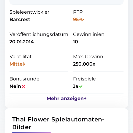
Spieleentwickler
RTP
Barcrest
95%
Veröffentlichungsdatum
Gewinnlinien
20.01.2014
10
Volatilität
Max. Gewinn
Video Slots
Mittel
250,000x
Bonusrunde
Freispiele
Nein
Ja
Mehr anzeigen
+
Thai Flower Spielautomaten-
Bilder