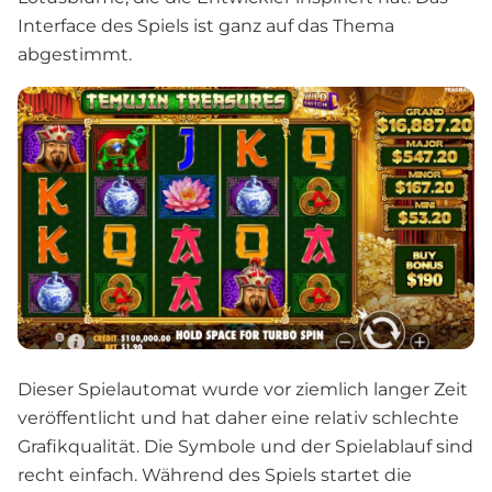
Interface des Spiels ist ganz auf das Thema
abgestimmt.
Dieser Spielautomat wurde vor ziemlich langer Zeit
veröffentlicht und hat daher eine relativ schlechte
Grafikqualität. Die Symbole und der Spielablauf sind
recht einfach. Während des Spiels startet die