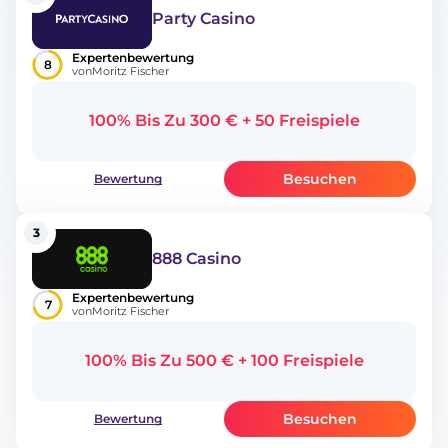
Party Casino
Expertenbewertung
8
von
Moritz Fischer
100% Bis Zu 300 € + 50 Freispiele
Besuchen
Bewertung
3
888 Casino
Expertenbewertung
7
von
Moritz Fischer
100% Bis Zu 500 € + 100 Freispiele
Besuchen
Bewertung