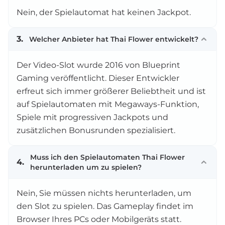
Nein, der Spielautomat hat keinen Jackpot.
3.
Welcher Anbieter hat Thai Flower entwickelt?
Der Video-Slot wurde 2016 von Blueprint
Gaming veröffentlicht. Dieser Entwickler
erfreut sich immer größerer Beliebtheit und ist
auf Spielautomaten mit Megaways-Funktion,
Spiele mit progressiven Jackpots und
zusätzlichen Bonusrunden spezialisiert.
Muss ich den Spielautomaten Thai Flower
4.
herunterladen um zu spielen?
Nein, Sie müssen nichts herunterladen, um
den Slot zu spielen. Das Gameplay findet im
Browser Ihres PCs oder Mobilgeräts statt.