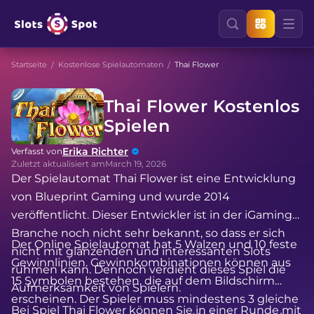
Startseite
Kostenlose Spielautomaten
Thai Flower
Thai Flower Kostenlos
Spielen
Erika Richter
Verfasst von
Zuletzt aktualisiert am
March 19, 2026
Der Spielautomat Thai Flower ist eine Entwicklung
von Blueprint Gaming und wurde 2014
veröffentlicht. Dieser Entwickler ist in der iGaming-
Branche noch nicht sehr bekannt, so dass er sich
Der Online Spielautomat hat 5 Walzen und 10 feste
nicht mit glänzenden und interessanten Slots
Gewinnlinien. Gewinnkombinationen können aus
rühmen kann. Dennoch verdient dieses Spiel die
15 Symbolen bestehen, die auf dem Bildschirm
Aufmerksamkeit von Spielern.
erscheinen. Der Spieler muss mindestens 3 gleiche
Bei Spiel Thai Flower können Sie in einer Runde mit