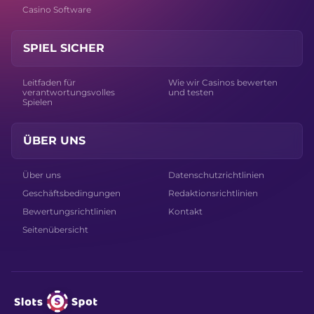
Casino Software
SPIEL SICHER
Leitfaden für
Wie wir Casinos bewerten
verantwortungsvolles
und testen
Spielen
ÜBER UNS
Über uns
Datenschutzrichtlinien
Geschäftsbedingungen
Redaktionsrichtlinien
Bewertungsrichtlinien
Kontakt
Seitenübersicht