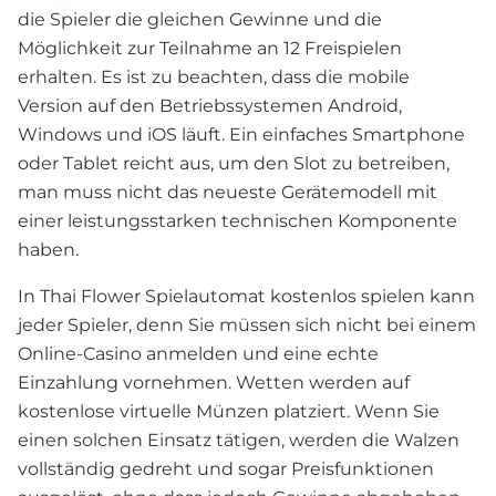
die Spieler die gleichen Gewinne und die
Möglichkeit zur Teilnahme an 12 Freispielen
erhalten. Es ist zu beachten, dass die mobile
Version auf den Betriebssystemen Android,
Windows und iOS läuft. Ein einfaches Smartphone
oder Tablet reicht aus, um den Slot zu betreiben,
man muss nicht das neueste Gerätemodell mit
einer leistungsstarken technischen Komponente
haben.
In Thai Flower Spielautomat kostenlos spielen kann
jeder Spieler, denn Sie müssen sich nicht bei einem
Online-Casino anmelden und eine echte
Einzahlung vornehmen. Wetten werden auf
kostenlose virtuelle Münzen platziert. Wenn Sie
einen solchen Einsatz tätigen, werden die Walzen
vollständig gedreht und sogar Preisfunktionen