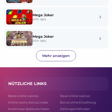
Mega Joker
RTP: 96%
Mega Joker
RTP: 99%
Mehr anzeigen
NÜTZLICHE LINKS
Beste online casinos
Neue online casinos
Online casino bonus codes
Bonus ohne Einzahlung
Kostenlose Spielautomaten
Zahlungsmethoden