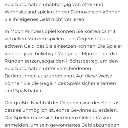
Spielautomaten unabhängig von Alter und
Wohnsitzland spielen. In der Demoversion können
Sie Ihr eigenes Geld nicht verlieren!
In Moon Princess Spiel können Sie kostenlos mit
virtuellen Münzen spielen – ein Gegenstück zu
echtem Geld, das Sie einsetzen können. Die Spieler
können jede beliebige Menge an Münzen auf die
Runden setzen, sogar den Höchstbetrag, um den
Spielautomaten unter verschiedenen
Bedingungen auszuprobieren. Auf diese Weise
können Sie die Regeln des Spiels sicher erlernen
und Spaß haben.
Der größte Nachteil der Demoversion des Spiels ist,
dass es unmöglich ist, echte Gewinne zu erzielen.
Der Spieler muss sich bei einem Online-Casino
anmelden, um sein gewonnenes Geld abzuheben.