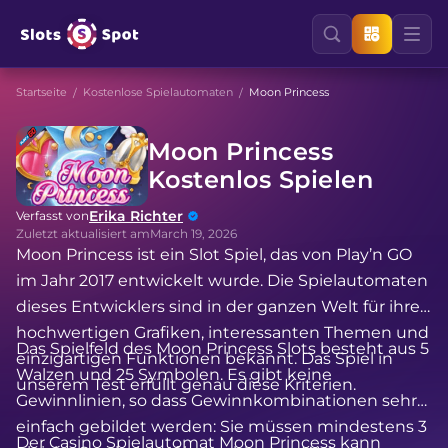
Startseite
Kostenlose Spielautomaten
Moon Princess
Moon Princess
Kostenlos Spielen
Erika Richter
Verfasst von
Zuletzt aktualisiert am
March 19, 2026
Moon Princess ist ein Slot Spiel, das von Play’n GO
im Jahr 2017 entwickelt wurde. Die Spielautomaten
dieses Entwicklers sind in der ganzen Welt für ihre
hochwertigen Grafiken, interessanten Themen und
Das Spielfeld des Moon Princess Slots besteht aus 5
einzigartigen Funktionen bekannt. Das Spiel in
Walzen und 25 Symbolen. Es gibt keine
unserem Test erfüllt genau diese Kriterien.
Gewinnlinien, so dass Gewinnkombinationen sehr
einfach gebildet werden: Sie müssen mindestens 3
Der Casino Spielautomat Moon Princess kann