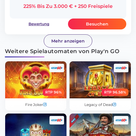
225% Bis Zu 3.000 € + 250 Freispiele
Besuchen
Bewertung
Mehr anzeigen
Weitere Spielautomaten von Play'n GO
RTP 96%
RTP 96.58%
Fire Joker
Legacy of Dead