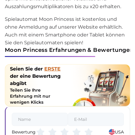
Auszahlungsmultiplikatoren bis zu x20 erhalten.
Spielautomat Moon Princess ist kostenlos und
ohne Anmeldung auf unserer Website erhältlich.
Auch mit einem Smartphone oder Tablet können
Sie den Spielautomaten spielen!
Moon Princess Erfahrungen & Bewertungen 
Seien Sie der
ERSTE
der eine Bewertung
abgibt
Teilen Sie Ihre
Erfahrung mit nur
wenigen Klicks
Bewertung
USA