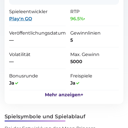
Spieleentwickler
RTP
Play'n GO
96.5%
Veröffentlichungsdatum
Gewinnlinien
—
5
Volatilität
Max. Gewinn
Video Slots
,
...
Mehr anzeigen
—
5000
Bonusrunde
Freispiele
Ja
Ja
Mehr anzeigen
+
Spielsymbole und Spielablauf