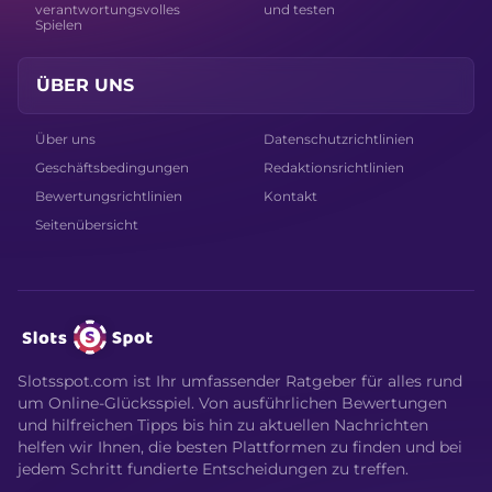
verantwortungsvolles
und testen
Spielen
ÜBER UNS
Über uns
Datenschutzrichtlinien
Geschäftsbedingungen
Redaktionsrichtlinien
Bewertungsrichtlinien
Kontakt
Seitenübersicht
Slotsspot.com ist Ihr umfassender Ratgeber für alles rund
um Online-Glücksspiel. Von ausführlichen Bewertungen
und hilfreichen Tipps bis hin zu aktuellen Nachrichten
helfen wir Ihnen, die besten Plattformen zu finden und bei
jedem Schritt fundierte Entscheidungen zu treffen.