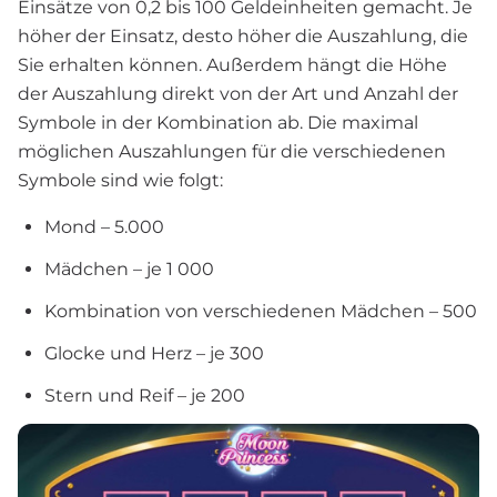
Einsätze von 0,2 bis 100 Geldeinheiten gemacht. Je
höher der Einsatz, desto höher die Auszahlung, die
Sie erhalten können. Außerdem hängt die Höhe
der Auszahlung direkt von der Art und Anzahl der
Symbole in der Kombination ab. Die maximal
möglichen Auszahlungen für die verschiedenen
Symbole sind wie folgt:
Mond – 5.000
Mädchen – je 1 000
Kombination von verschiedenen Mädchen – 500
Glocke und Herz – je 300
Stern und Reif – je 200