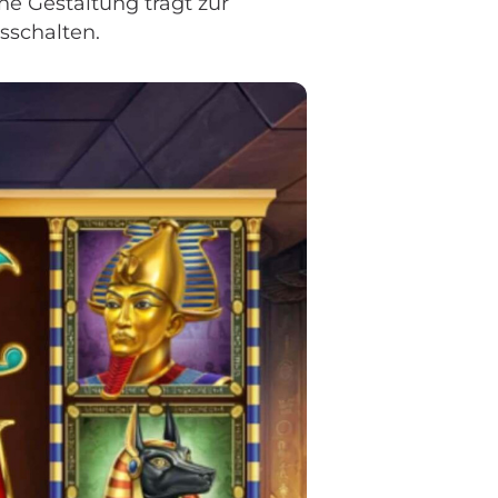
e Gestaltung trägt zur
sschalten.