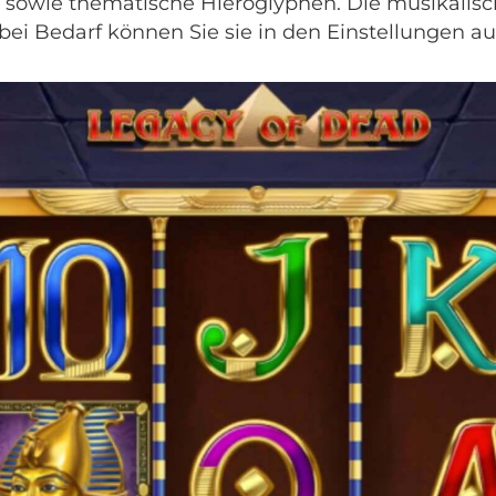
 sowie thematische Hieroglyphen. Die musikalisch
ei Bedarf können Sie sie in den Einstellungen au