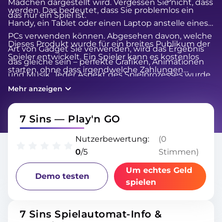
Mädchen dargestellt wird. Vergessen Sie nicht, dass
werden. Das bedeutet, dass Sie problemlos ein
das nur ein Spiel ist.
Handy, ein Tablet oder einen Laptop anstelle eines
PCs verwenden können. Abgesehen davon, welche
Dieses Produkt wurde für ein breites Publikum der
Art von Gadget Sie verwenden, wird das Ergebnis
Spieler entwickelt. Ein Spieler kann es kostenlos
das gleiche sein – perfekte Grafiken, Animationen
starten, ohne dass irgendwelche Zahlungen
und Musik. Jeder Aspekt des Spielprozesses wurde
erforderlich sind. Es enthält eine Demo-Version mit
angepasst, um mit einem Touchscreen zu arbeiten.
Mehr anzeigen
allen grundlegenden Elementen aus dem
ursprünglichen Spiel.
7 Sins — Play'n GO
Nutzerbewertung:
(0
0
/5
Stimmen)
Um echtes Geld
Demo testen
spielen
7 Sins Spielautomat-Info &