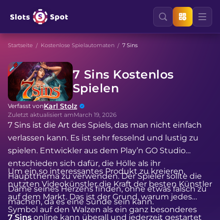
Startseite
Kostenlose Spielautomaten
7 Sins
7 Sins Kostenlos
Spielen
Karl Stolz
Verfasst von
Zuletzt aktualisiert am
March 19, 2026
7 Sins ist die Art des Spiels, das man nicht einfach
verlassen kann. Es ist sehr fesselnd und lustig zu
spielen. Entwickler aus dem Play’n GO Studio
entschieden sich dafür, die Hölle als ihr
Um ein so interessantes Produkt zu kreieren,
Hauptthema zu verwenden. Der Spieler sollte die
nutzten Videokünstler die Kraft der besten Künstler
Dame seines Herzens finden, ohne etwas falsch zu
auf dem Markt. Das ist der Grund, warum jedes
machen, da es eine Sünde sein kann.
Symbol auf den Walzen als ein ganz besonderes
7 Sins
online kann überall und jederzeit gestartet