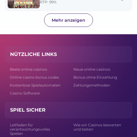
RTP: 99%
Mehr anzeigen
NÜTZLICHE LINKS
Beste online casinos
Neue online casinos
Online casino bonus codes
Bonus ohne Einzahlung
Kostenlose Spielautomaten
Zahlungsmethoden
Casino Software
SPIEL SICHER
Leitfaden für
Wie wir Casinos bewerten
verantwortungsvolles
und testen
Spielen