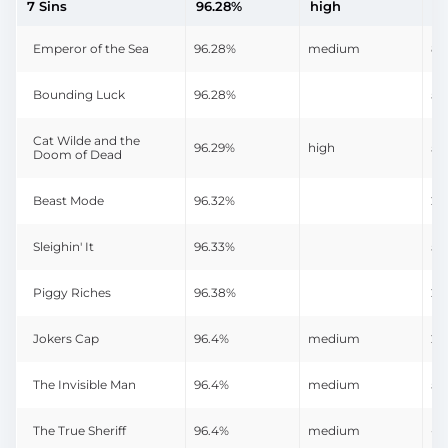
7 Sins
96.28%
high
7
Emperor of the Sea
96.28%
medium
88
Bounding Luck
96.28%
54
Cat Wilde and the
96.29%
high
50
Doom of Dead
Beast Mode
96.32%
25
Sleighin' It
96.33%
56
Piggy Riches
96.38%
20
Jokers Cap
96.4%
medium
20
The Invisible Man
96.4%
medium
50
The True Sheriff
96.4%
medium
-