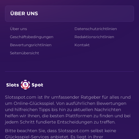
ÜBER UNS
Über uns
Datenschutzrichtlinien
Geschäftsbedingungen
Redaktionsrichtlinien
Bewertungsrichtlinien
Kontakt
Seitenübersicht
Slotsspot.com ist Ihr umfassender Ratgeber für alles rund
um Online-Glücksspiel. Von ausführlichen Bewertungen
und hilfreichen Tipps bis hin zu aktuellen Nachrichten
helfen wir Ihnen, die besten Plattformen zu finden und bei
jedem Schritt fundierte Entscheidungen zu treffen.
Bitte beachten Sie, dass Slotsspot.com selbst keine
Glücksspiel-Services anbietet. Es liegt in Ihrer