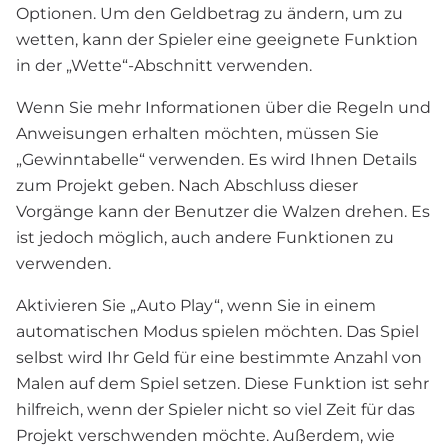
Optionen. Um den Geldbetrag zu ändern, um zu
wetten, kann der Spieler eine geeignete Funktion
in der „Wette“-Abschnitt verwenden.
Wenn Sie mehr Informationen über die Regeln und
Anweisungen erhalten möchten, müssen Sie
„Gewinntabelle“ verwenden. Es wird Ihnen Details
zum Projekt geben. Nach Abschluss dieser
Vorgänge kann der Benutzer die Walzen drehen. Es
ist jedoch möglich, auch andere Funktionen zu
verwenden.
Aktivieren Sie „Auto Play“, wenn Sie in einem
automatischen Modus spielen möchten. Das Spiel
selbst wird Ihr Geld für eine bestimmte Anzahl von
Malen auf dem Spiel setzen. Diese Funktion ist sehr
hilfreich, wenn der Spieler nicht so viel Zeit für das
Projekt verschwenden möchte. Außerdem, wie