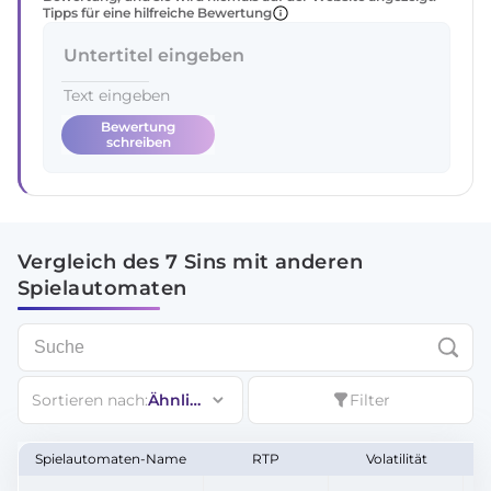
Tipps für eine hilfreiche Bewertung
Bewertung
schreiben
Vergleich des 7 Sins mit anderen
Spielautomaten
Sortieren nach:
Ähnliche RTP
Filter
Spielautomaten-Name
RTP
Volatilität