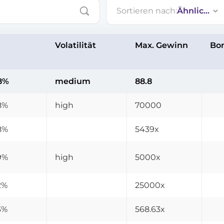
Sortieren nach:
Ähnliche RTP
Volatilität
Max. Gewinn
Bon
8%
medium
88.8
8%
high
70000
8%
5439x
9%
high
5000x
2%
25000x
3%
568.63x