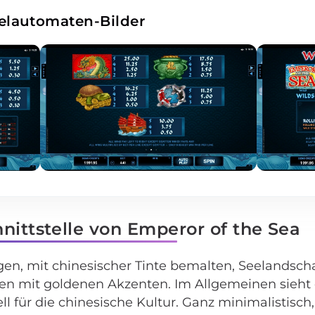
ielautomaten-Bilder
nittstelle von Emperor of the Sea
n, mit chinesischer Tinte bemalten, Seelandschaf
 mit goldenen Akzenten. Im Allgemeinen sieht di
nell für die chinesische Kultur. Ganz minimalistisch