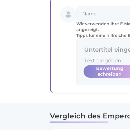
Wir verwenden Ihre E-Mai
angezeigt.
Tipps für eine hilfreich
Bewertung
schreiben
Vergleich des Empero