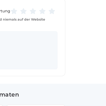
rtung
d niemals auf der Website
omaten