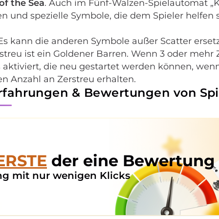
of the Sea
. Auch im Fünf-Walzen-Spielautomat „K
und spezielle Symbole, die dem Spieler helfen s
Es kann die anderen Symbole außer Scatter erset
treu ist ein Goldener Barren. Wenn 3 oder mehr Z
 aktiviert, die neu gestartet werden können, we
hen Anzahl an Zerstreu erhalten.
Erfahrungen & Bewertungen von Spi
ERSTE
der eine Bewertung 
ung mit nur wenigen Klicks