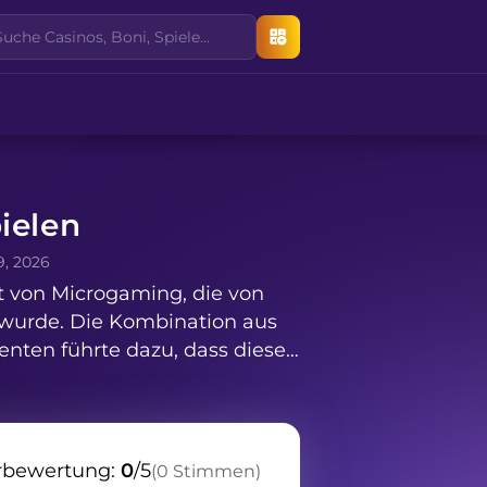
ielen
9, 2026
t von Microgaming, die von
 wurde. Die Kombination aus
nten führte dazu, dass dieses
das ist kein Zufall: Die
Soundtrack und natürlich bei
istet. Spielen Sie Emperor of
verfügbaren Microgaming
rbewertung:
0
/5
(0 Stimmen)