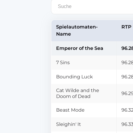
Spielautomaten-
RTP
Name
Emperor of the Sea
96.2
7 Sins
96.2
Bounding Luck
96.2
Cat Wilde and the
96.2
Doom of Dead
Beast Mode
96.3
Sleighin' It
96.3