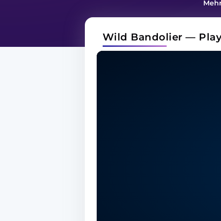
Mehr
Wild Bandolier — Pla