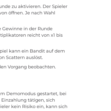
nde zu aktivieren. Der Spieler
von öffnen. Je nach Wahl
die Gewinne in der Runde
iplikatoren reicht von x1 bis
piel kann ein Bandit auf dem
n Scattern auslöst.
 den Vorgang beobachten.
d im Demomodus gestartet, bei
Einzahlung tätigen, sich
eler kein Risiko ein, kann sich