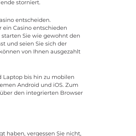
ende storniert.
asino entscheiden.
r ein Casino entschieden
d starten Sie wie gewohnt den
st und seien Sie sich der
 können von Ihnen ausgezahlt
 Laptop bis hin zu mobilen
stemen Android und iOS. Zum
l über den integrierten Browser
gt haben, vergessen Sie nicht,