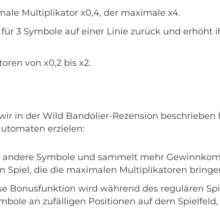
ale Multiplikator x0,4, der maximale x4.
z für 3 Symbole auf einer Linie zurück und erhöht 
toren von x0,2 bis x2.
wir in der Wild Bandolier-Rezension beschrieben 
utomaten erzielen:
zt andere Symbole und sammelt mehr Gewinnkom
 Spiel, die die maximalen Multiplikatoren bringe
se Bonusfunktion wird während des regulären Spiel
ymbole an zufälligen Positionen auf dem Spielfel