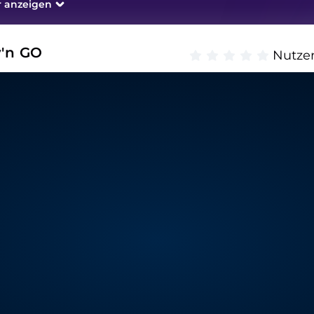
 anzeigen
y'n GO
Nutze