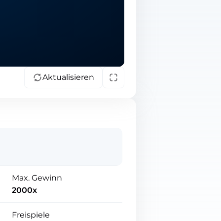
Aktualisieren
Max. Gewinn
2000x
Freispiele