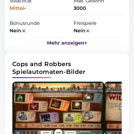
Volatilität
Max. Gewinn
Video Slots
,
...
Mehr anzeigen
Mittel
3000
Bonusrunde
Freispiele
Nein
Nein
Mehr anzeigen
+
Cops and Robbers
Spielautomaten-Bilder