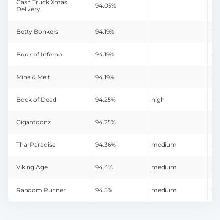
Cash Truck Xmas
94.05%
25
Delivery
Betty Bonkers
94.19%
10
Book of Inferno
94.19%
57
Mine & Melt
94.19%
55
Book of Dead
94.25%
high
50
Gigantoonz
94.25%
40
Thai Paradise
94.36%
medium
50
Viking Age
94.4%
medium
30
Random Runner
94.5%
medium
20