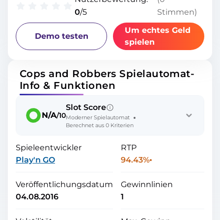
höchstbezahlte Spielautomat in diesem Spiel ein
0
/5
Stimmen)
Banktresor. Dieses Spiel ist ähnlich zu anderen
Um echtes Geld
Spielautomaten von Play’N Go. Es hat viel gemein
Demo testen
spielen
mit Hunt for Gold oder Fortune Teller, aber die
wichtigsten Symbole sind über Raub und nicht um
die alten Schätze. Eine Reihe von passenden
Cops and Robbers Spielautomat-
Symbole bringt einen Gewinn. Natürlich einige von
Info & Funktionen
ihnen bringen mehr Geld als andere: ein Bild von
Slot Score
dem Banktresor ist gleich zu 3000x der
N/A
/10
Moderner Spielautomat
ursprünglichen Wette, während das Bild der
Berechnet aus 0 Kriterien
Handschellen ist nur 100x. Alle anderen sind
irgendwo dazwischen.
Spieleentwickler
RTP
Play'n GO
94.43%
Veröffentlichungsdatum
Gewinnlinien
04.08.2016
1