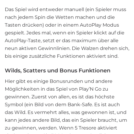
Das Spiel wird entweder manuell (ein Spieler muss
nach jedem Spin die Wetten machen und die
Tasten drücken) oder in einem AutoPlay Modus
gespielt. Jedes mal, wenn ein Spieler klickt auf die
AutoPlay-Taste, setzt er das maximum über alle
neun aktiven Gewinnlinien. Die Walzen drehen sich,
bis einige zusätzliche Funktionen aktiviert sind.
Wilds, Scatters und Bonus Funktionen
Hier gibt es einige Bonusrunden und andere
Möglichkeiten in das Spiel von Play’N Go zu
gewinnen. Zuerst von allen, es ist das höchste
Symbol (ein Bild von dem Bank-Safe. Es ist auch
das Wild. Es vermehrt alles, was gewonnen ist, und
kann jedes andere Bild, das ein Spieler braucht, um
zu gewinnen, werden. Wenn 5 Tresore aktiviert