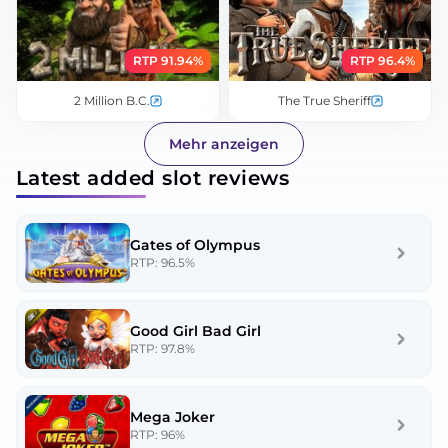
RTP 91.94%
RTP 96.4%
2 Million B.C.
The True Sheriff
Mehr anzeigen
Latest added slot reviews
Gates of Olympus
RTP: 96.5%
Good Girl Bad Girl
RTP: 97.8%
Mega Joker
RTP: 96%