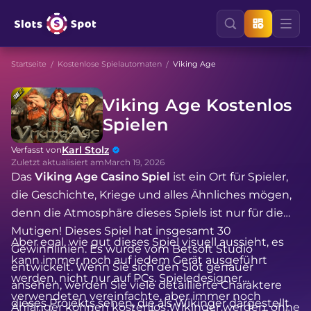
Startseite
Kostenlose Spielautomaten
Viking Age
Viking Age Kostenlos
Spielen
Karl Stolz
Verfasst von
Zuletzt aktualisiert am
March 19, 2026
Das
Viking Age Casino Spiel
ist ein Ort für Spieler,
die Geschichte, Kriege und alles Ähnliches mögen,
denn die Atmosphäre dieses Spiels ist nur für die
Mutigen! Dieses Spiel hat insgesamt 30
Aber egal, wie gut dieses Spiel visuell aussieht, es
Gewinnlinien. Es wurde vom Betsoft Studio
kann immer noch auf jedem Gerät ausgeführt
entwickelt. Wenn Sie sich den Slot genauer
werden, nicht nur auf PCs. Spieledesigner
ansehen, werden Sie viele detaillierte Charaktere
verwendeten vereinfachte, aber immer noch
dieses Projekts sehen, die als Wikinger dargestellt
Anfänger können kostenlos Wikinger werden, ohne