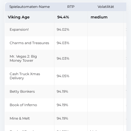
Spielautomaten-Name
RTP
Volatilität
Viking Age
94.4%
medium
3
Expansion!
94.02%
217
Charms and Treasures
94.03%
x1
Mr. Vegas 2: Big
94.03%
26
Money Tower
Cash Truck Xmas
94.05%
25
Delivery
Betty Bonkers
94.19%
10
Book of Inferno
94.19%
57
Mine & Melt
94.19%
55