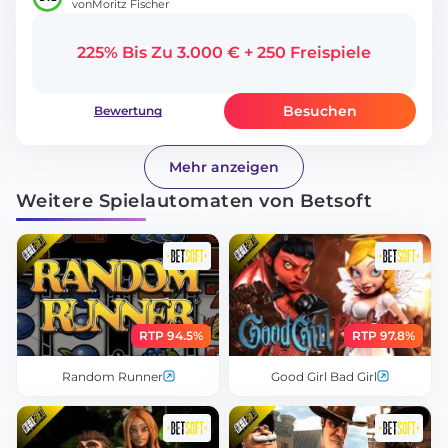
von
Moritz Fischer
225% Bis Zu 3.000 € + 250 Freispiele
Besuchen
Bewertung
Mehr anzeigen
Weitere Spielautomaten von Betsoft
RTP 94.5%
RTP 97.8%
Random Runner
Good Girl Bad Girl