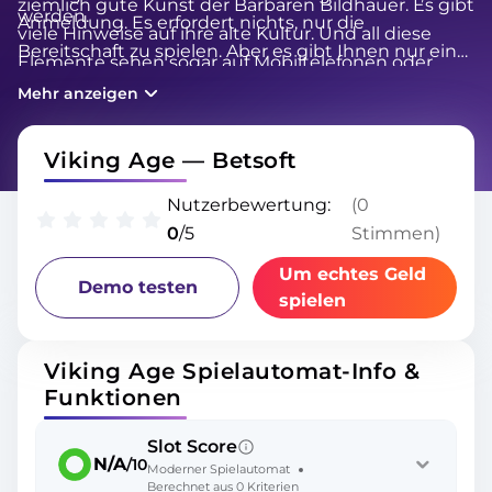
ziemlich gute Kunst der Barbaren Bildhauer. Es gibt
werden.
Anmeldung. Es erfordert nichts, nur die
viele Hinweise auf ihre alte Kultur. Und all diese
Bereitschaft zu spielen. Aber es gibt Ihnen nur eine
Elemente sehen sogar auf Mobiltelefonen oder
Chance, die Rolle zu drehen. Wenn Sie das echte
Tablets gut aus.
Mehr anzeigen
Spiel spielen und Geld verdienen wollen, dann gibt
es ein Anmeldeformular auf der Website des
Viking Age — Betsoft
Entwicklers. Mit diesem können Sie sich auf jedem
Gerät anmelden, das Sie haben. Und all Ihre
Nutzerbewertung:
(0
Statistiken werden auf den Cloud-Laufwerken
0
/5
Stimmen)
gespeichert.
Um echtes Geld
Demo testen
spielen
Viking Age Spielautomat-Info &
Funktionen
Slot Score
N/A
/10
Moderner Spielautomat
Berechnet aus 0 Kriterien