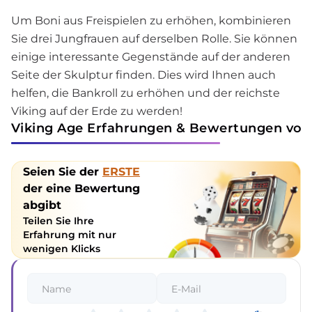
Um Boni aus Freispielen zu erhöhen, kombinieren
Sie drei Jungfrauen auf derselben Rolle. Sie können
einige interessante Gegenstände auf der anderen
Seite der Skulptur finden. Dies wird Ihnen auch
helfen, die Bankroll zu erhöhen und der reichste
Viking auf der Erde zu werden!
Viking Age Erfahrungen & Bewertungen von 
Seien Sie der
ERSTE
der eine Bewertung
abgibt
Teilen Sie Ihre
Erfahrung mit nur
wenigen Klicks