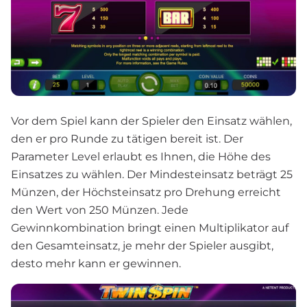
Vor dem Spiel kann der Spieler den Einsatz wählen,
den er pro Runde zu tätigen bereit ist. Der
Parameter Level erlaubt es Ihnen, die Höhe des
Einsatzes zu wählen. Der Mindesteinsatz beträgt 25
Münzen, der Höchsteinsatz pro Drehung erreicht
den Wert von 250 Münzen. Jede
Gewinnkombination bringt einen Multiplikator auf
den Gesamteinsatz, je mehr der Spieler ausgibt,
desto mehr kann er gewinnen.