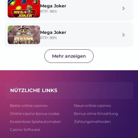
Mega Joker
RTP: 96%
Mega Joker
RTP: 99%
Mehr anzeigen
NÜTZLICHE LINKS
Beste online casinos
Neue online casinos
Online casino bonus codes
Bonus ohne Einzahlung
Kostenlose Spielautomaten
Zahlungsmethoden
Casino Software