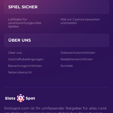
SPIEL SICHER
Leitfaden für
Wie wir Casinos bewerten
verantwortungsvolles
und testen
Spielen
ÜBER UNS
Über uns
Datenschutzrichtlinien
Geschäftsbedingungen
Redaktionsrichtlinien
Bewertungsrichtlinien
Kontakt
Seitenübersicht
Slotsspot.com ist Ihr umfassender Ratgeber für alles rund