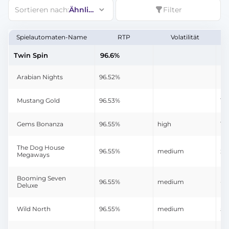
Sortieren nach:
Ähnliche RTP
Filter
Spielautomaten-Name
RTP
Volatilität
Twin Spin
96.6%
p
Arabian Nights
96.52%
Mustang Gold
96.53%
12
Gems Bonanza
96.55%
high
10
The Dog House
96.55%
medium
x1
Megaways
Booming Seven
96.55%
medium
-
Deluxe
Wild North
96.55%
medium
50