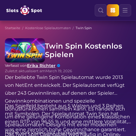
Startseite
Kostenlose Spielautomaten
Twin Spin
Twin Spin Kostenlos
Spielen
Erika Richter
Verfasst von
Zuletzt aktualisiert am
March 19, 2026
Der beliebte Twin Spin Spielautomat wurde 2013
von NetEnt entwickelt. Der Spielautomat verfügt
über 243 Gewinnlinien, auf denen der Spieler
Gewinnkombinationen und spezielle
Das Spielfeld besteht aus 5 Walzen und 3 Reihen
Bonusfunktionen sammeln kann. Es handelt sich
mit Symbolen. Der Spielautomat Twin Spin hat
um eine gelungene Kombination eines klassischen
einen RTP von 96,55 % und eine mittlere Volatilität,
Spielautomaten-Designs mit einer modernen
was eine ziemlich hohe Gewinnchance garantiert.
Reihe von Video-Slot-Funktionen.
Das Twin Spin Casinospiel wird häufig in Online-