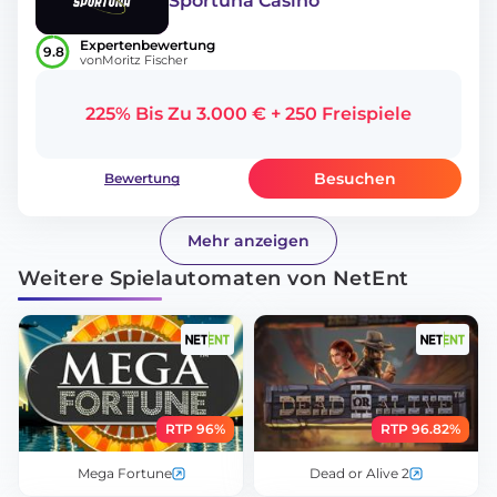
Sportuna Casino
Expertenbewertung
9.8
von
Moritz Fischer
225% Bis Zu 3.000 € + 250 Freispiele
Besuchen
Bewertung
Mehr anzeigen
Weitere Spielautomaten von NetEnt
RTP 96%
RTP 96.82%
Mega Fortune
Dead or Alive 2