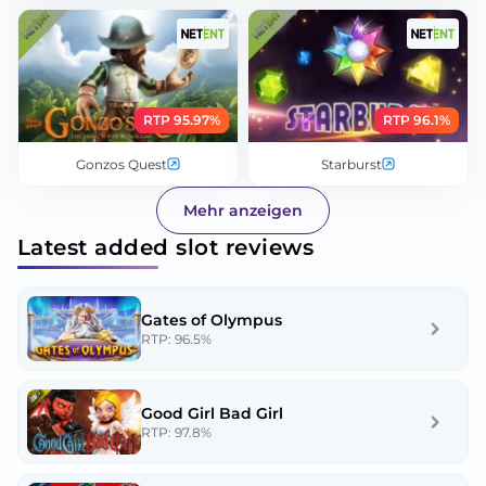
RTP 95.97%
RTP 96.1%
Gonzos Quest
Starburst
Mehr anzeigen
Latest added slot reviews
Gates of Olympus
RTP: 96.5%
Good Girl Bad Girl
RTP: 97.8%