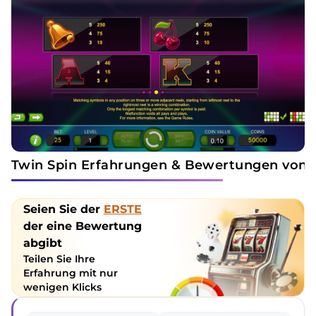
Twin Spin Erfahrungen & Bewertungen von S
Seien Sie der
ERSTE
der eine Bewertung
abgibt
Teilen Sie Ihre
Erfahrung mit nur
wenigen Klicks