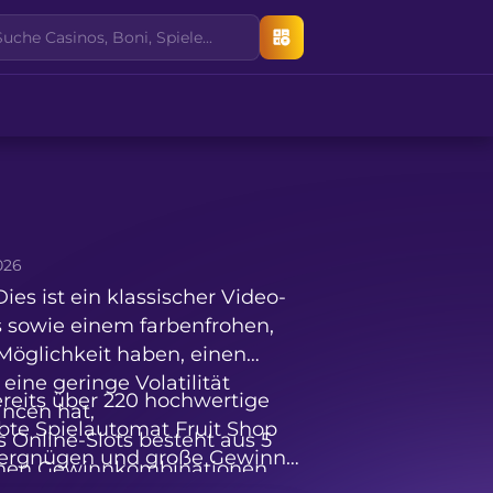
026
Dies ist ein klassischer Video-
s sowie einem farbenfrohen,
 Möglichkeit haben, einen
ine geringe Volatilität
ereits über 220 hochwertige
ancen hat,
ebte Spielautomat Fruit Shop
Online-Slots besteht aus 5
lvergnügen und große Gewinne
önnen Gewinnkombinationen