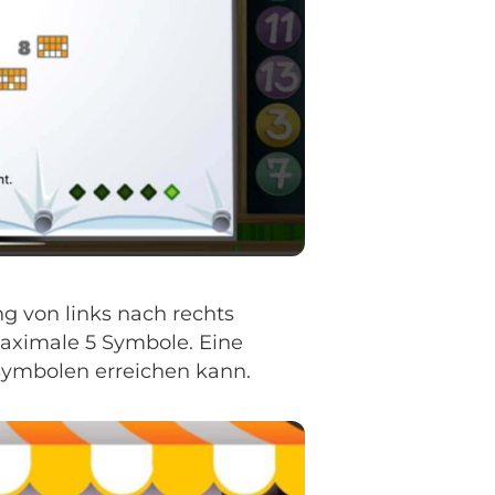
g von links nach rechts
aximale 5 Symbole. Eine
Symbolen erreichen kann.