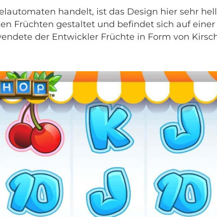
lautomaten handelt, ist das Design hier sehr hell.
en Früchten gestaltet und befindet sich auf eine
wendete der Entwickler Früchte in Form von Kirs