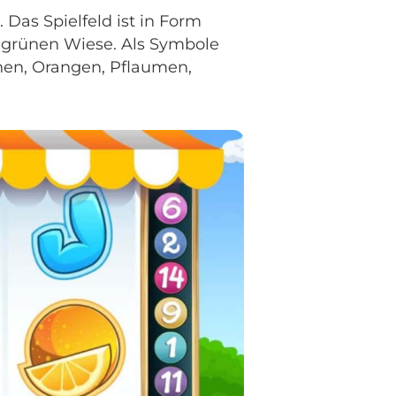
 Das Spielfeld ist in Form
r grünen Wiese. Als Symbole
chen, Orangen, Pflaumen,