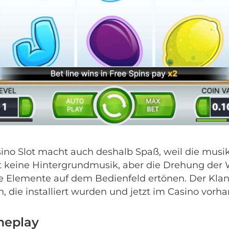
ino Slot macht auch deshalb Spaß, weil die musi
ibt keine Hintergrundmusik, aber die Drehung de
Elemente auf dem Bedienfeld ertönen. Der Klang 
die installiert wurden und jetzt im Casino vorha
meplay