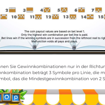
nnen Sie Gewinnkombinationen nur in der Richtun
kombination beträgt 3 Symbole pro Linie, die m
mbol, das die Mindestgewinnkombination von 2 