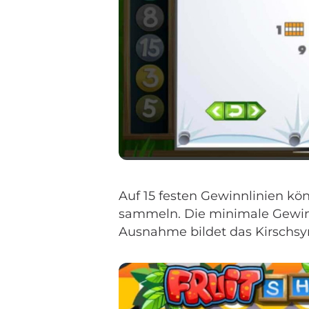
Auf 15 festen Gewinnlinien kö
sammeln. Die minimale Gewinn
Ausnahme bildet das Kirschsy