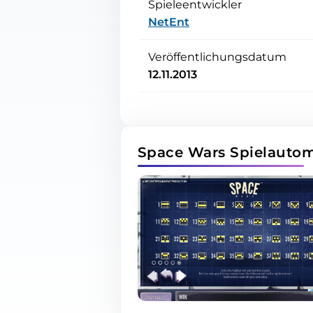
Spieleentwickler
NetEnt
Veröffentlichungsdatum
12.11.2013
Video Slots
,
...
Mehr anzeigen
Space Wars Spielautom