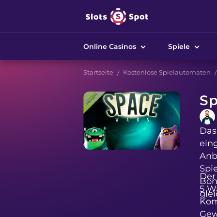
Online Casinos
Spiele
Startseite
Kostenlose Spielautomaten
Sp
Das
ein
Anb
Spi
Der
Bon
5 W
gle
Kom
Gew