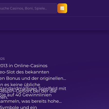
026
013 in Online-Casinos
deo-Slot des bekannten
en Bonus und der originellen
nn es keine übliche
standardmäßiges Spielfeld mit
Respin-Option, bei der die
Sie auf 40 Gewinnlinien
hen.
sammeln, was bereits hohe
e Symbole und ein