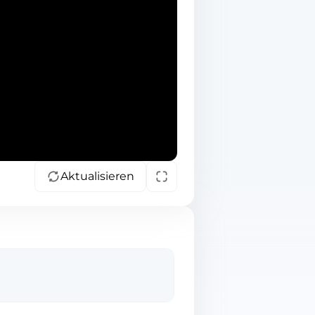
Aktualisieren