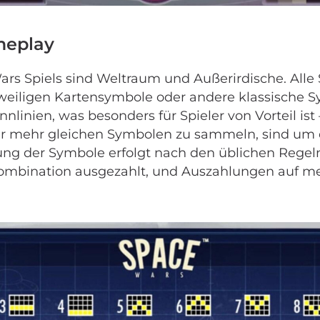
meplay
 Spiels sind Weltraum und Außerirdische. Alle S
gweiligen Kartensymbole oder andere klassische S
nlinien, was besonders für Spieler von Vorteil ist
 mehr gleichen Symbolen zu sammeln, sind um ei
ung der Symbole erfolgt nach den üblichen Regeln
 Kombination ausgezahlt, und Auszahlungen auf m