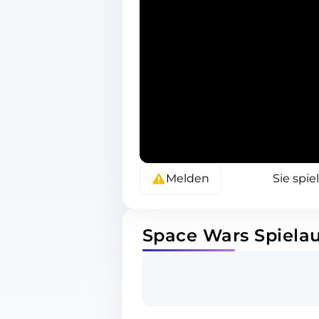
Melden
Sie spi
Space Wars Spiela