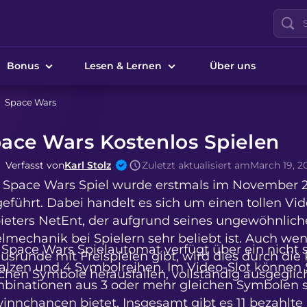
Bonus
Lesen & Lernen
Über uns
Space Wars
ace Wars Kostenlos Spielen
Verfasst von
Karl Stolz
Zuletzt aktualisiert am
March 19, 2
 Space Wars Spiel wurde erstmals im November 2
geführt. Dabei handelt es sich um einen tollen Vi
ieters NetEnt, der aufgrund seines ungewöhnlich
elmechanik bei Spielern sehr beliebt ist. Auch we
 Space Wars Spielautomat verfügt über ein nicht 
usrunde mit Freispielen gibt, wird dies durch die 
alzen und 4 Symbolreihen. Im Video-Slot können 
ichen Symbole herausfallen, vollständig ausgeglic
binationen aus 3 oder mehr gleichen Symbolen 
innchancen bietet. Insgesamt gibt es 11 bezahlt