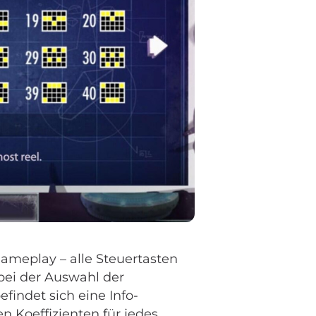
ameplay – alle Steuertasten
 bei der Auswahl der
findet sich eine Info-
n Koeffizienten für jedes