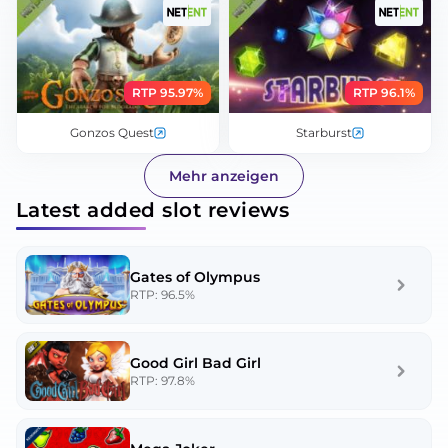
RTP 95.97%
RTP 96.1%
Gonzos Quest
Starburst
Mehr anzeigen
Latest added slot reviews
Gates of Olympus
RTP: 96.5%
Good Girl Bad Girl
RTP: 97.8%