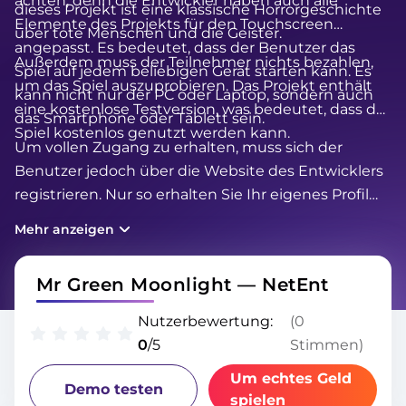
achten, denn die Entwickler haben auch alle
dieses Projekt ist eine klassische Horrorgeschichte
Elemente des Projekts für den Touchscreen
über tote Menschen und die Geister.
angepasst. Es bedeutet, dass der Benutzer das
Außerdem muss der Teilnehmer nichts bezahlen,
Spiel auf jedem beliebigen Gerät starten kann. Es
um das Spiel auszuprobieren. Das Projekt enthält
kann nicht nur der PC oder Laptop, sondern auch
eine kostenlose Testversion, was bedeutet, dass das
das Smartphone oder Tablett sein.
Spiel kostenlos genutzt werden kann.
Um vollen Zugang zu erhalten, muss sich der
Benutzer jedoch über die Website des Entwicklers
registrieren. Nur so erhalten Sie Ihr eigenes Profil
für die Speicherung von Daten und Statistiken.
Mehr anzeigen
Mr Green Moonlight — NetEnt
Nutzerbewertung:
(0
0
/5
Stimmen)
Um echtes Geld
Demo testen
spielen