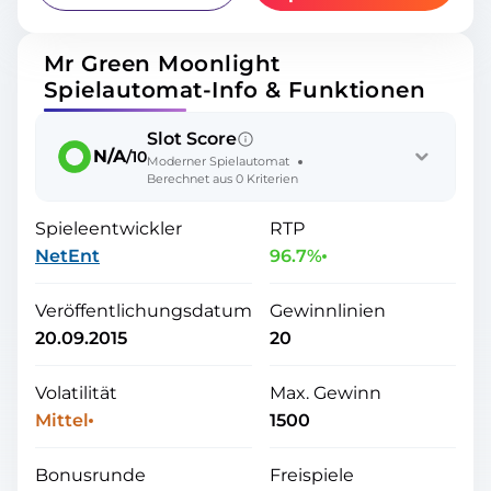
Mr Green Moonlight
Spielautomat-Info & Funktionen
Slot Score
N/A
/10
Moderner Spielautomat
Berechnet aus 0 Kriterien
Spieleentwickler
RTP
NetEnt
96.7%
Veröffentlichungsdatum
Gewinnlinien
20.09.2015
20
Volatilität
Max. Gewinn
Video Slots
,
...
Mehr anzeigen
Mittel
1500
Bonusrunde
Freispiele