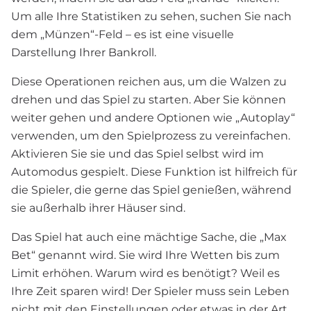
Um alle Ihre Statistiken zu sehen, suchen Sie nach
dem „Münzen“-Feld – es ist eine visuelle
Darstellung Ihrer Bankroll.
Diese Operationen reichen aus, um die Walzen zu
drehen und das Spiel zu starten. Aber Sie können
weiter gehen und andere Optionen wie „Autoplay“
verwenden, um den Spielprozess zu vereinfachen.
Aktivieren Sie sie und das Spiel selbst wird im
Automodus gespielt. Diese Funktion ist hilfreich für
die Spieler, die gerne das Spiel genießen, während
sie außerhalb ihrer Häuser sind.
Das Spiel hat auch eine mächtige Sache, die „Max
Bet“ genannt wird. Sie wird Ihre Wetten bis zum
Limit erhöhen. Warum wird es benötigt? Weil es
Ihre Zeit sparen wird! Der Spieler muss sein Leben
nicht mit den Einstellungen oder etwas in der Art