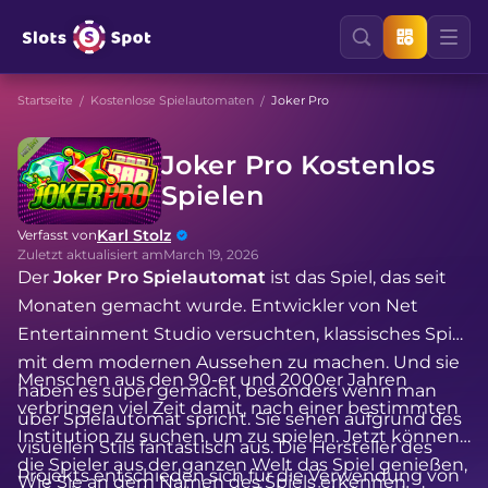
Startseite
Kostenlose Spielautomaten
Joker Pro
Joker Pro Kostenlos
Spielen
Karl Stolz
Verfasst von
Zuletzt aktualisiert am
March 19, 2026
Der
Joker Pro Spielautomat
ist das Spiel, das seit
Monaten gemacht wurde. Entwickler von Net
Entertainment Studio versuchten, klassisches Spiel
mit dem modernen Aussehen zu machen. Und sie
Menschen aus den 90-er und 2000er Jahren
haben es super gemacht, besonders wenn man
verbringen viel Zeit damit, nach einer bestimmten
über Spielautomat spricht. Sie sehen aufgrund des
Institution zu suchen, um zu spielen. Jetzt können
visuellen Stils fantastisch aus. Die Hersteller des
die Spieler aus der ganzen Welt das Spiel genießen,
Projekts entschieden sich für die Verwendung von
Wie Sie an dem Namen des Spiels erkennen