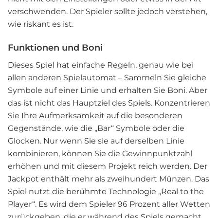
verschwenden. Der Spieler sollte jedoch verstehen,
wie riskant es ist.
Funktionen und Boni
Dieses Spiel hat einfache Regeln, genau wie bei
allen anderen Spielautomat
– Sammeln Sie gleiche
Symbole auf einer Linie und erhalten Sie Boni. Aber
das ist nicht das Hauptziel des Spiels. Konzentrieren
Sie Ihre Aufmerksamkeit auf die besonderen
Gegenstände, wie die „Bar“ Symbole oder die
Glocken. Nur wenn Sie sie auf derselben Linie
kombinieren, können Sie die Gewinnpunktzahl
erhöhen und mit diesem Projekt reich werden. Der
Jackpot enthält mehr als zweihundert Münzen. Das
Spiel nutzt die berühmte Technologie „Real to the
Player“. Es wird dem Spieler 96 Prozent aller Wetten
zurückgeben, die er während des Spiels gemacht