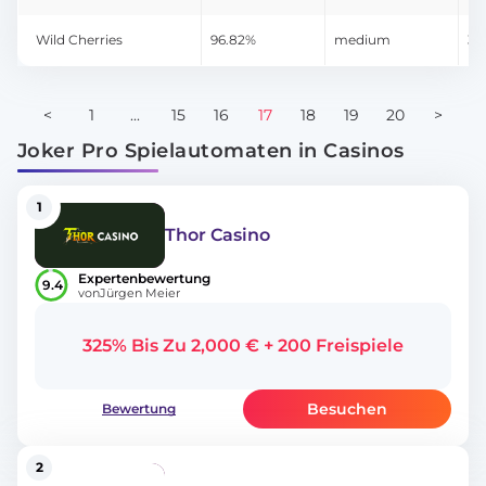
Wild Cherries
96.82%
medium
30
<
1
...
15
16
17
18
19
20
>
Joker Pro Spielautomaten in Casinos
1
Thor Casino
Expertenbewertung
9.4
von
Jürgen Meier
325% Bis Zu 2,000 € + 200 Freispiele
Besuchen
Bewertung
2