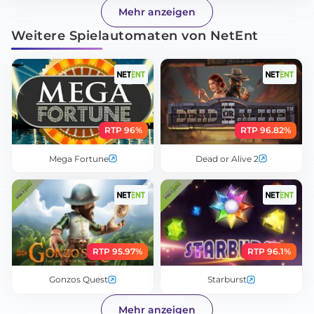
Mehr anzeigen
Weitere Spielautomaten von NetEnt
RTP 96%
RTP 96.82%
Mega Fortune
Dead or Alive 2
RTP 95.97%
RTP 96.1%
Gonzos Quest
Starburst
Mehr anzeigen