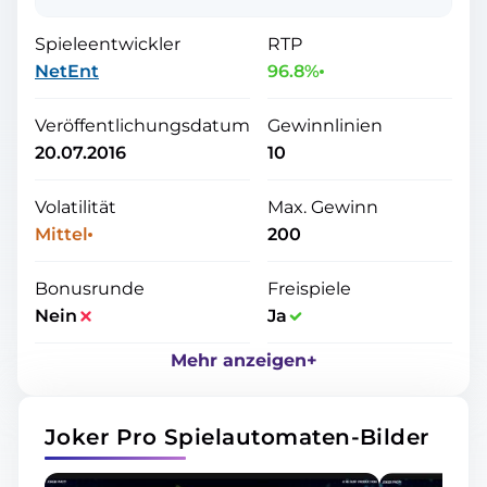
Spieleentwickler
RTP
NetEnt
96.8%
Veröffentlichungsdatum
Gewinnlinien
20.07.2016
10
Volatilität
Max. Gewinn
Mobile
,
...
Mehr
Mittel
200
anzeigen
Slots
Bonusrunde
Freispiele
Nein
Ja
Mehr anzeigen
+
Joker Pro Spielautomaten-Bilder