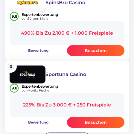
SpinsBro Casino
Expertenbewertung
9.8
von
Jürgen Meier
490% Bis Zu 2.100 € + 1.000 Freispiele
Besuchen
Bewertung
3
Sportuna Casino
Expertenbewertung
9.8
von
Moritz Fischer
225% Bis Zu 3.000 € + 250 Freispiele
Besuchen
Bewertung