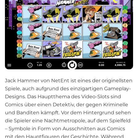
Jack Hammer von NetEnt ist eines der originellsten
Spiele, auch aufgrund des einzigartigen Gameplay-
Designs. Das Hauptthema des Video-Slots sind
Comics über einen Detektiv, der gegen Kriminelle
und Banditen kämpft. Vor dem Hintergrund sehen
die Spieler eine Nachtmetropole, auf dem Spielfeld
– Symbole in Form von Ausschnitten aus Comics
mit den Hauptfiguren der Geschichte. Während