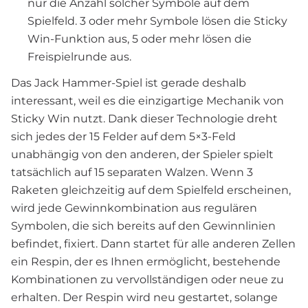
nur die Anzahl solcher Symbole auf dem
Spielfeld. 3 oder mehr Symbole lösen die Sticky
Win-Funktion aus, 5 oder mehr lösen die
Freispielrunde aus.
Das Jack Hammer-Spiel ist gerade deshalb
interessant, weil es die einzigartige Mechanik von
Sticky Win nutzt. Dank dieser Technologie dreht
sich jedes der 15 Felder auf dem 5×3-Feld
unabhängig von den anderen, der Spieler spielt
tatsächlich auf 15 separaten Walzen. Wenn 3
Raketen gleichzeitig auf dem Spielfeld erscheinen,
wird jede Gewinnkombination aus regulären
Symbolen, die sich bereits auf den Gewinnlinien
befindet, fixiert. Dann startet für alle anderen Zellen
ein Respin, der es Ihnen ermöglicht, bestehende
Kombinationen zu vervollständigen oder neue zu
erhalten. Der Respin wird neu gestartet, solange