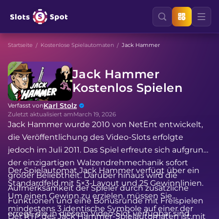
Startseite
Kostenlose Spielautomaten
Jack Hammer
Jack Hammer
Kostenlos Spielen
Karl Stolz
Verfasst von
Zuletzt aktualisiert am
March 19, 2026
Jack Hammer wurde 2010 von NetEnt entwickelt,
die Veröffentlichung des Video-Slots erfolgte
jedoch im Juli 2011. Das Spiel erfreute sich aufgrund
der einzigartigen Walzendrehmechanik sofort
Der Spielautomat Jack Hammer verfügt über ein
großer Beliebtheit. Darüber hinaus wird die
Standardfeld mit 5×3-Layout und 25 Gewinnlinien.
Aufmerksamkeit der Spieler durch zusätzliche
Um einen Gewinn zu erzielen, müssen Sie
Funktionen und eine Bonusrunde mit Freispielen
mindestens 3 identische Symbole auf einer der
erregt, die in diesem Video-Slot verfügbar sind.
Der RTP des Jack Hammer-Spielautomaten ist mit