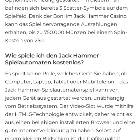
befinden sich bereits 3 Scatter-Symbole auf dem
Spielfeld. Dank der Boni im Jack Hammer Casino
kann das Spiel hervorragende Auszahlungen
erhalten, bis zu 750.000 Münzen bei einem Spin-
Kosten von 250.
Wie spiele ich den Jack Hammer-
Spielautomaten kostenlos?
Es spielt keine Rolle, welches Gerät Sie haben, ob
Computer, Laptop, Tablet oder Mobiltelefon – das
Jack Hammer-Spielautomatenspiel kann von
jedem Gerät aus gestartet werden, unabhängig
vom Betriebssystem. Der Video-Slot wurde mithilfe
der HTML5-Technologie entwickelt, daher reicht es
aus, einen beliebigen installierten Browser und eine
gute Internetverbindung zu haben. Selbst auf
einem kleinen Bildschirm ist die Grafikqualität