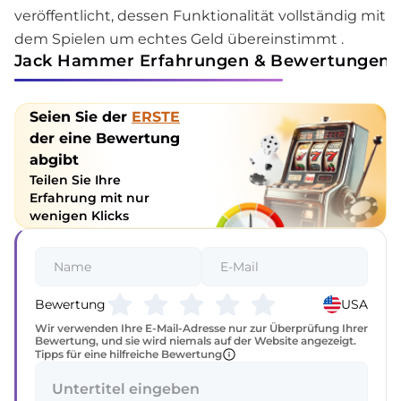
veröffentlicht, dessen Funktionalität vollständig mit
dem Spielen um echtes Geld übereinstimmt .
Jack Hammer Erfahrungen & Bewertungen v
Seien Sie der
ERSTE
der eine Bewertung
abgibt
Teilen Sie Ihre
Erfahrung mit nur
wenigen Klicks
Bewertung
USA
Wir verwenden Ihre E-Mail-Adresse nur zur Überprüfung Ihrer
Bewertung, und sie wird niemals auf der Website angezeigt.
Tipps für eine hilfreiche Bewertung