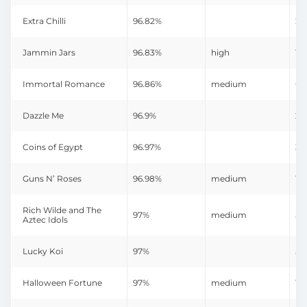
Extra Chilli
96.82%
20
Jammin Jars
96.83%
high
19
Immortal Romance
96.86%
medium
€7
Dazzle Me
96.9%
20
Coins of Egypt
96.97%
30
Guns N’ Roses
96.98%
medium
12
Rich Wilde and The
97%
medium
50
Aztec Idols
Lucky Koi
97%
50
Halloween Fortune
97%
medium
10