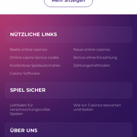
Mehr anzeigen
NÜTZLICHE LINKS
Beste online casinos
Neue online casinos
Online casino bonus codes
Bonus ohne Einzahlung
Kostenlose Spielautomaten
Zahlungsmethoden
Casino Software
SPIEL SICHER
Leitfaden für
Wie wir Casinos bewerten
verantwortungsvolles
und testen
Spielen
ÜBER UNS