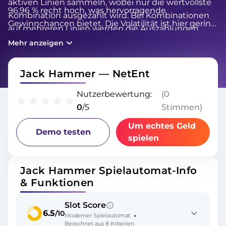
aktiven Linien sammeln, wobei nur die wertvollste
96,96 % recht hoch, was hervorragende
Kombination ausgezahlt wird. Bei Kombinationen
Gewinnchancen bietet. Die Volatilität ist hier gering,
auf mehreren Linien werden die Auszahlungen
sodass Sie häufig, wenn auch in kleinen Beträgen,
summiert.
Mehr anzeigen
gewinnen können. Daher ist das Spiel eher für
diejenigen geeignet, die kein Risiko mögen und ihr
Jack Hammer — NetEnt
Guthaben auf dem gleichen Niveau halten
möchten. Gleichzeitig haben die Spieler immer
Nutzerbewertung:
(0
noch die Chance, den Jackpot zu gewinnen – die
0
/5
Stimmen)
maximale Auszahlung im Spiel übersteigt den
Um echtes Geld
Einsatz um das 3.000-fache und kann bis zu
Demo testen
spielen
750.000 Münzen betragen.
Jack Hammer Spielautomat-Info
& Funktionen
Slot Score
6.5
/10
Moderner Spielautomat
Berechnet aus 8 Kriterien