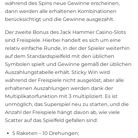
während des Spins neue Gewinne erscheinen,
dann werden alle erhaltenen Kombinationen
berücksichtigt und die Gewinne ausgezahlt.
Der zweite Bonus des Jack Hammer Casino-Slots
sind Freispiele. Hierbei handelt es sich um eine
relativ einfache Runde, in der der Spieler weiterhin
auf dem Standardspielfeld mit den üblichen
Symbolen spielt und Gewinne gemäß der üblichen
Auszahlungstabelle erhält. Sticky Win wird
während der Freispiele nicht ausgelöst, aber alle
erhaltenen Auszahlungen werden dank der
Multiplikatorfunktion mit 3 multipliziert. Es ist
unmöglich, das Superspiel neu zu starten, und die
Anzahl der Freispiele hängt davon ab, wie viele
Scatter auf das Spielfeld gefallen sind:
5 Raketen – 10 Drehungen;