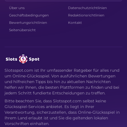
Über uns
Datenschutzrichtlinien
Geschäftsbedingungen
Redaktionsrichtlinien
Bewertungsrichtlinien
Kontakt
Seitenübersicht
Slotsspot.com ist Ihr umfassender Ratgeber für alles rund
um Online-Glücksspiel. Von ausführlichen Bewertungen
und hilfreichen Tipps bis hin zu aktuellen Nachrichten
helfen wir Ihnen, die besten Plattformen zu finden und bei
jedem Schritt fundierte Entscheidungen zu treffen.
Bitte beachten Sie, dass Slotsspot.com selbst keine
Glücksspiel-Services anbietet. Es liegt in Ihrer
Verantwortung, sicherzustellen, dass Online-Glücksspiel in
Ihrem Land erlaubt ist und Sie die geltenden lokalen
Vorschriften einhalten.