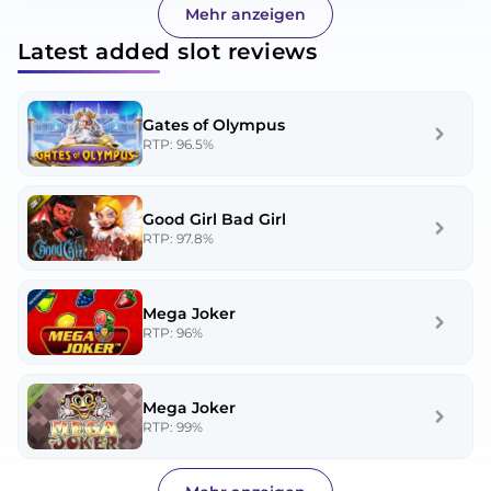
Mehr anzeigen
Latest added slot reviews
Gates of Olympus
RTP: 96.5%
Good Girl Bad Girl
RTP: 97.8%
Mega Joker
RTP: 96%
Mega Joker
RTP: 99%