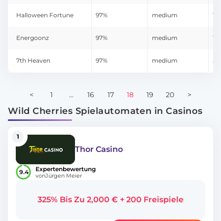
Halloween Fortune
97%
medium
10
Energoonz
97%
medium
10
7th Heaven
97%
medium
50
<
1
...
16
17
18
19
20
>
Wild Cherries Spielautomaten in Casinos
1
Thor Casino
Expertenbewertung
9.4
von
Jürgen Meier
325% Bis Zu 2,000 € + 200 Freispiele