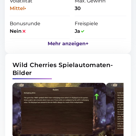
Volatilität
Max. Gewinn
Video Slots
,
...
Mehr anzeigen
Mittel
30
Bonusrunde
Freispiele
Nein
Ja
Mehr anzeigen
+
Wild Cherries Spielautomaten-
Bilder