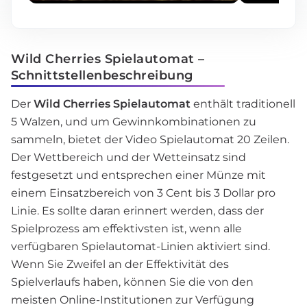
Wild Cherries Spielautomat –
Schnittstellenbeschreibung
Der
Wild Cherries Spielautomat
enthält traditionell
5 Walzen, und um Gewinnkombinationen zu
sammeln, bietet der Video Spielautomat 20 Zeilen.
Der Wettbereich und der Wetteinsatz sind
festgesetzt und entsprechen einer Münze mit
einem Einsatzbereich von 3 Cent bis 3 Dollar pro
Linie. Es sollte daran erinnert werden, dass der
Spielprozess am effektivsten ist, wenn alle
verfügbaren Spielautomat-Linien aktiviert sind.
Wenn Sie Zweifel an der Effektivität des
Spielverlaufs haben, können Sie die von den
meisten Online-Institutionen zur Verfügung