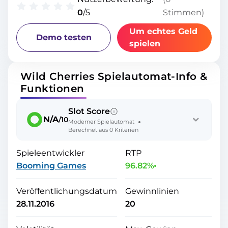
Anwesenheit von einer Vielzahl von Symbolen
0
/5
Stimmen)
gezeigt, die dem Benutzer solche Momente aus
Um echtes Geld
dem Leben des wahren Spielers zeigen, die er
Demo testen
spielen
nirgendwo mehr sehen wird.
Wild Cherries Spielautomat-Info &
Funktionen
Slot Score
N/A
/10
Moderner Spielautomat
Berechnet aus 0 Kriterien
Spieleentwickler
RTP
Booming Games
96.82%
Veröffentlichungsdatum
Gewinnlinien
28.11.2016
20