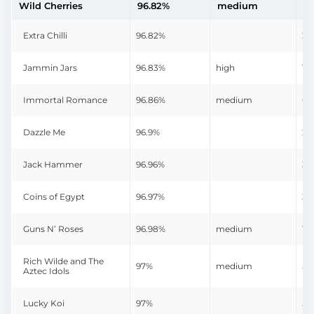
Wild Cherries
96.82%
medium
3
Extra Chilli
96.82%
20
Jammin Jars
96.83%
high
19
Immortal Romance
96.86%
medium
€7
Dazzle Me
96.9%
20
Jack Hammer
96.96%
30
Coins of Egypt
96.97%
30
Guns N’ Roses
96.98%
medium
12
Rich Wilde and The
97%
medium
50
Aztec Idols
Lucky Koi
97%
50