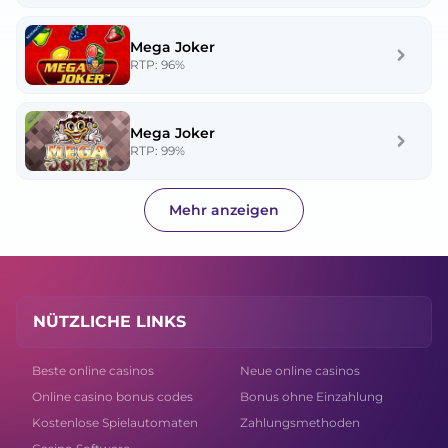
Mega Joker
RTP: 96%
Mega Joker
RTP: 99%
Mehr anzeigen
NÜTZLICHE LINKS
Beste online casinos
Neue online casinos
Online casino bonus codes
Bonus ohne Einzahlung
Kostenlose Spielautomaten
Zahlungsmethoden