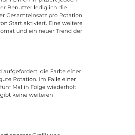
r Benutzer lediglich die
 Der Gesamteinsatz pro Rotation
 Start aktiviert. Eine weitere
utomat und ein neuer Trend der
 aufgefordert, die Farbe einer
gute Rotation. Im Falle einer
ünf Mal in Folge wiederholt
 gibt keine weiteren