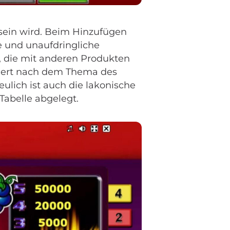
 sein wird. Beim Hinzufügen
e und unaufdringliche
, die mit anderen Produkten
lisiert nach dem Thema des
eulich ist auch die lakonische
Tabelle abgelegt.