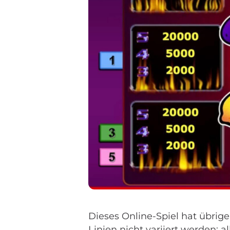
Dieses Online-Spiel hat übrig
Linien nicht variiert werden: a