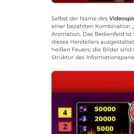
Selbst der Name des
Videospi
einer bezahlten Kombination 
Animation. Das Bedienfeld ist
dieses Herstellers ausgestatte
heißen Feuers: die Bilder sind
Struktur des Informationspane