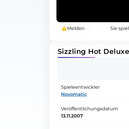
Melden
Sie spi
Sizzling Hot Delux
Spieleentwickler
Novomatic
Veröffentlichungsdatum
13.11.2007