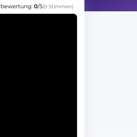
rbewertung:
0
/5
(0 Stimmen)