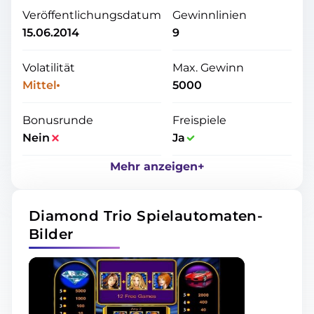
Veröffentlichungsdatum
Gewinnlinien
15.06.2014
9
Volatilität
Max. Gewinn
Video Slots
,
...
Mehr anzeigen
Mittel
5000
Bonusrunde
Freispiele
Nein
Ja
Mehr anzeigen
+
Diamond Trio Spielautomaten-
Bilder