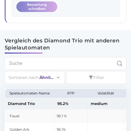
Bewertung
schreiben
Vergleich des Diamond Trio mit anderen
Spielautomaten
Sortieren nach:
Ähnliche RTP
Filter
Spielautomaten-Name
RTP
Volatilität
Diamond Trio
95.2%
medium
5
Faust
95.1 %
50
Golden Ark
95.1%
10