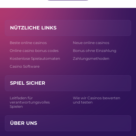
NÜTZLICHE LINKS
Beste online casinos
Neue online casinos
Online casino bonus codes
Bonus ohne Einzahlung
Kostenlose Spielautomaten
Zahlungsmethoden
Casino Software
SPIEL SICHER
Leitfaden für
Wie wir Casinos bewerten
verantwortungsvolles
und testen
Spielen
ÜBER UNS