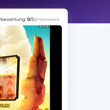
rbewertung:
0
/5
(0 Stimmen)