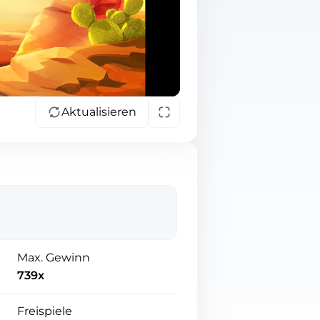
Aktualisieren
Max. Gewinn
739x
Freispiele