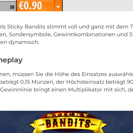
ls Sticky Bandits stimmt voll und ganz mit dem 
en, Sondersymbole, Gewinnkombinationen und S
len dynamisch.
meplay
nen, müssen Sie die Höhe des Einsatzes auswähle
eträgt 0,15 Münzen, der Höchsteinsatz beträgt 9
ewinnlinie bringt einen Multiplikator mit sich, 