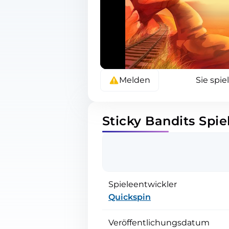
Melden
Sie spi
Sticky Bandits Spi
Spieleentwickler
Quickspin
Veröffentlichungsdatum