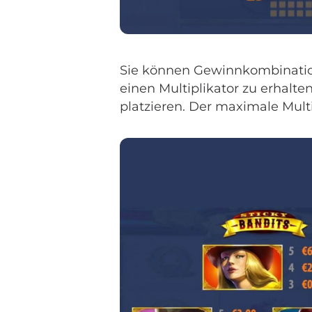
Sie können Gewinnkombination
einen Multiplikator zu erhalt
platzieren. Der maximale Mult