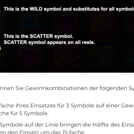
 können Sie Gewinnkombinationen der folgenden 
-fache Ihres Einsatzes für 3 Symbole auf einer Ge
che für 5 Symbole.
Symbole auf der Linie bringen die Hälfte des Einsa
n den Einsatz um das 15-fache.