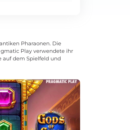
 antiken Pharaonen. Die
gmatic Play verwendete ihr
e auf dem Spielfeld und