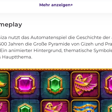
Mehr anzeigen
+
ameplay
iza nutzt das Automatenspiel die Geschichte der
00 Jahren die Große Pyramide von Gizeh und Pra
 Ein animierter Hintergrund, thematische Symbol
as Hauptthema.