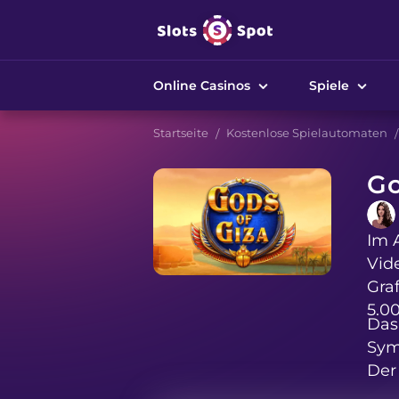
Online Casinos
Spiele
Startseite
Kostenlose Spielautomaten
Go
Im 
Vid
Gra
5.0
Das
Sym
Der 