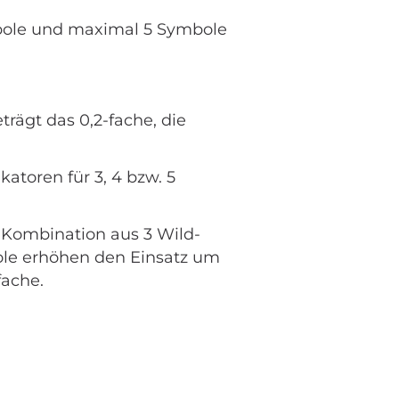
ymbole und maximal 5 Symbole
rägt das 0,2-fache, die
atoren für 3, 4 bzw. 5
 Kombination aus 3 Wild-
ole erhöhen den Einsatz um
fache.