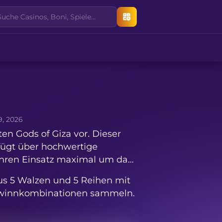
9, 2026
en Gods of Giza vor. Dieser
rfügt über hochwertige
 ihren Einsatz maximal um das
aus 5 Walzen und 5 Reihen mit
Gewinnkombinationen sammeln.