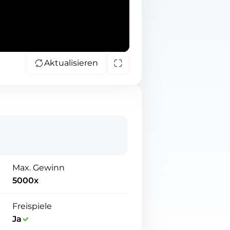
Aktualisieren
Max. Gewinn
5000x
Freispiele
Ja