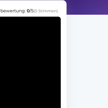
rbewertung:
0
/5
(0 Stimmen)