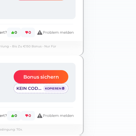
ert?
0
0
Problem melden
ahlung – Bis Zu €150 Bonus • Nur Für
Bonus sichern
KEIN CODE ERFORDERLICH
KOPIEREN
ert?
0
0
Problem melden
edingung: 70x.