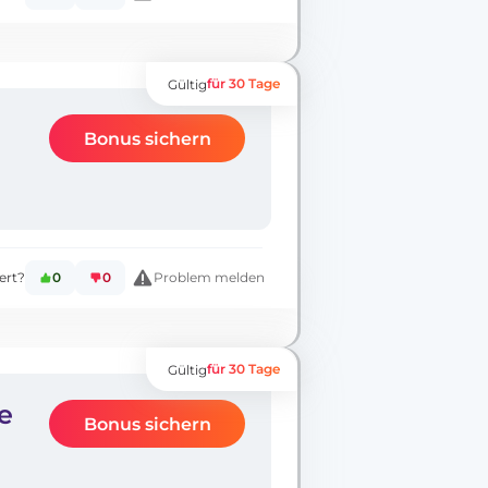
für 30 Tage
Gültig
Bonus sichern
ert?
0
0
Problem melden
für 30 Tage
Gültig
e
Bonus sichern