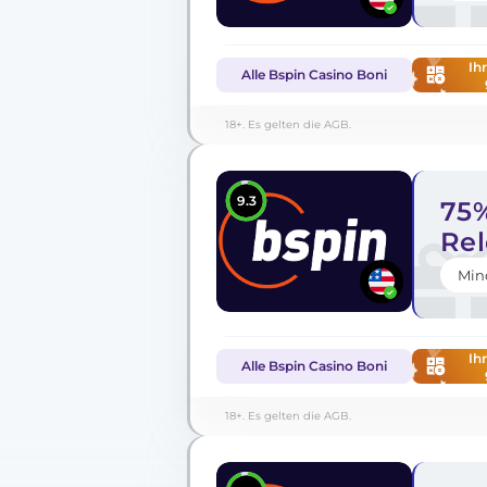
Ih
Alle Bspin Casino Boni
18+. Es gelten die AGB.
9.3
75%
Re
Min
Ih
Alle Bspin Casino Boni
18+. Es gelten die AGB.