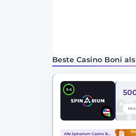
Beste Casino Boni als
9.6
500
Min
Ih
Alle Spinarium Casino Boni