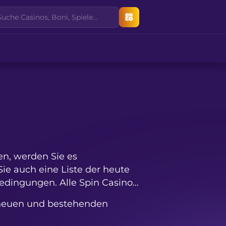
n, werden Sie es
Sie auch eine Liste der heute
edingungen. Alle Spin Casino
e neuen und bestehenden