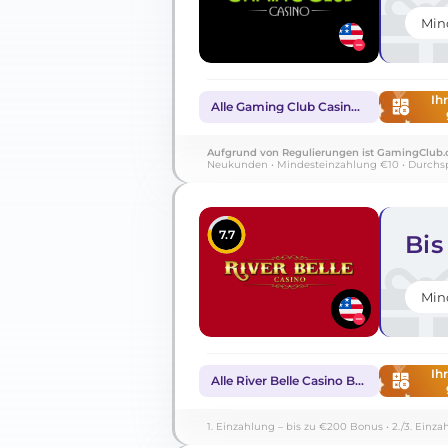
Min
Ih
Alle Gaming Club Casino Boni
Aufgrund von Regulierungen ist GamingClub.c
Neukunden • Mindesteinzahlung €10 • Durchsp
7.7
Bis
Min
Ih
Alle River Belle Casino Boni
1. Einzahlung – bis zu €200 Bonus • 2./3. Ein