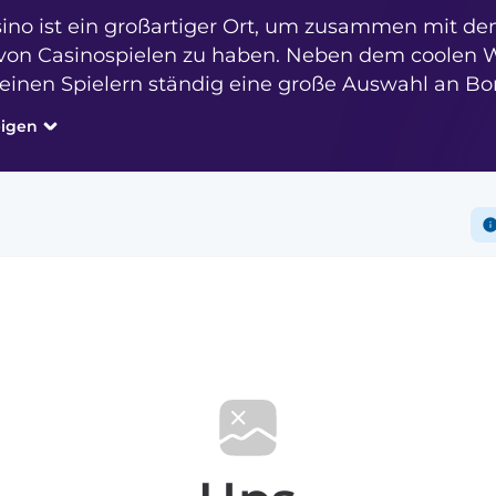
sino ist ein großartiger Ort, um zusammen mit 
 von Casinospielen zu haben. Neben dem coolen 
einen Spielern ständig eine große Auswahl an Bo
elen und Bonus codes ohne Einzahlung.
eigen