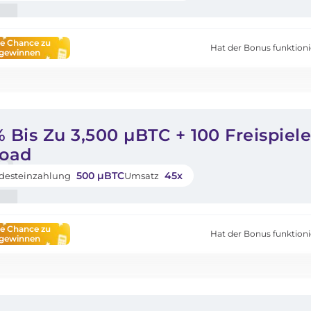
re Chance zu
Hat der Bonus funktioni
gewinnen
 Bis Zu 3,500 μBTC + 100 Freispiel
load
500 μBTC
45x
desteinzahlung
Umsatz
re Chance zu
Hat der Bonus funktioni
gewinnen