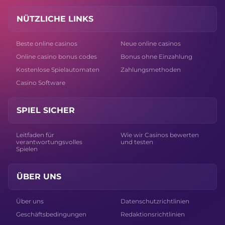
NÜTZLICHE LINKS
Beste online casinos
Neue online casinos
Online casino bonus codes
Bonus ohne Einzahlung
Kostenlose Spielautomaten
Zahlungsmethoden
Casino Software
SPIEL SICHER
Leitfaden für
Wie wir Casinos bewerten
verantwortungsvolles
und testen
Spielen
ÜBER UNS
Über uns
Datenschutzrichtlinien
Geschäftsbedingungen
Redaktionsrichtlinien