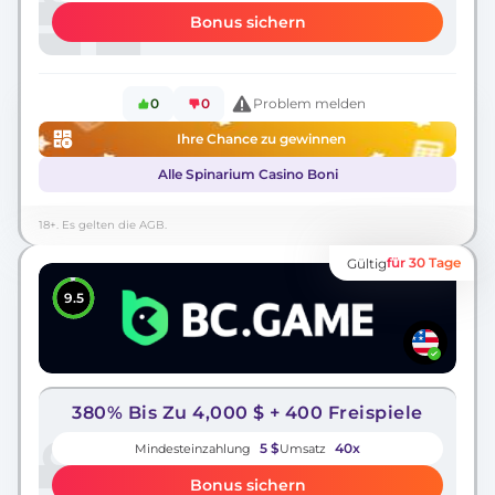
Bonus sichern
0
0
Problem melden
Ihre Chance zu gewinnen
Alle Spinarium Casino Boni
18+. Es gelten die AGB.
für 30 Tage
Gültig
9.5
380% Bis Zu 4,000 $ + 400 Freispiele
5 $
40x
Mindesteinzahlung
Umsatz
Bonus sichern