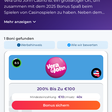
Vera und John Casino ist ein großartiger Ort, um
zusammen mit dem 2025 Bonus Spaß beim
Spielen von Casinospielen zu haben. Neben dem
coolen Willkommensbonus bietet das Casino
Mehr anzeigen
seinen Spielern ständig eine große Auswahl an
Boni, Aktionen, Promo Codes, Freispielen und
Bonus codes ohne Einzahlung.
1 Boni gefunden
Werbehinweis
Wie wir bewerten
8.5
200% Bis Zu €100
€10
40x
Mindesteinzahlung
Umsatz
Bonus sichern