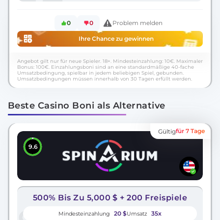
0
0
Problem melden
Ihre Chance zu gewinnen
Angebot gilt nur für neue Spieler. 18+. Mindesteinzahlung: 10€. Maximaler
Bonus: 100€. Einzahlungsboni sind an eine standardmäßige 40-fache
Umsatzbedingung, spielbar in jedem beliebigen Spiel, gebunden.
Umsatzbedingungen müssen innerhalb von 30 Tagen erfüllt werden.
Beste Casino Boni als Alternative
für 7 Tage
Gültig
9.6
500% Bis Zu 5,000 $ + 200 Freispiele
20 $
35x
Mindesteinzahlung
Umsatz