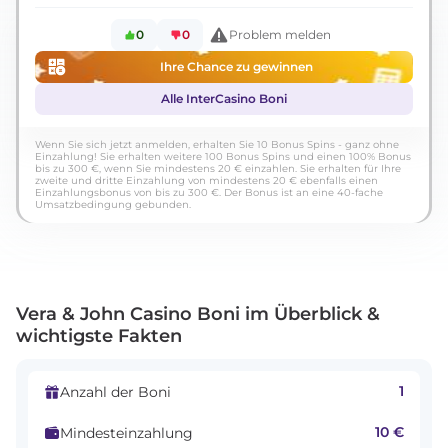
0
0
Problem melden
Ihre Chance zu gewinnen
Alle InterCasino Boni
Wenn Sie sich jetzt anmelden, erhalten Sie 10 Bonus Spins - ganz ohne
Einzahlung! Sie erhalten weitere 100 Bonus Spins und einen 100% Bonus
bis zu 300 €, wenn Sie mindestens 20 € einzahlen. Sie erhalten für Ihre
zweite und dritte Einzahlung von mindestens 20 € ebenfalls einen
Einzahlungsbonus von bis zu 300 €. Der Bonus ist an eine 40-fache
Umsatzbedingung gebunden.
Vera & John Casino Boni im Überblick &
wichtigste Fakten
1
Anzahl der Boni
10 €
Mindesteinzahlung