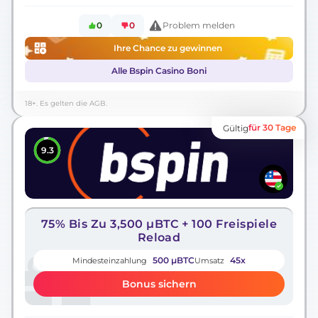
0
0
Problem melden
Ihre Chance zu gewinnen
Alle Bspin Casino Boni
18+. Es gelten die AGB.
für 30 Tage
Gültig
9.3
75% Bis Zu 3,500 μBTC + 100 Freispiele
Reload
500 μBTC
45x
Mindesteinzahlung
Umsatz
Bonus sichern