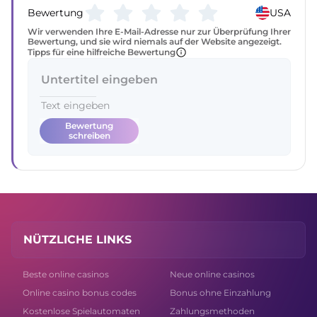
Bewertung
USA
Wir verwenden Ihre E-Mail-Adresse nur zur Überprüfung Ihrer
Bewertung, und sie wird niemals auf der Website angezeigt.
Tipps für eine hilfreiche Bewertung
Bewertung
schreiben
NÜTZLICHE LINKS
Beste online casinos
Neue online casinos
Online casino bonus codes
Bonus ohne Einzahlung
Kostenlose Spielautomaten
Zahlungsmethoden