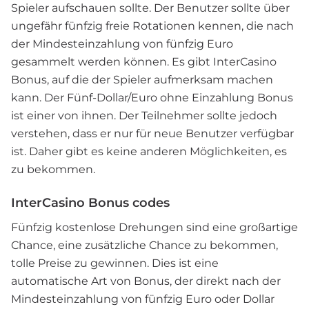
Spieler aufschauen sollte. Der Benutzer sollte über
ungefähr fünfzig freie Rotationen kennen, die nach
der Mindesteinzahlung von fünfzig Euro
gesammelt werden können. Es gibt InterCasino
Bonus, auf die der Spieler aufmerksam machen
kann. Der Fünf-Dollar/Euro ohne Einzahlung Bonus
ist einer von ihnen. Der Teilnehmer sollte jedoch
verstehen, dass er nur für neue Benutzer verfügbar
ist. Daher gibt es keine anderen Möglichkeiten, es
zu bekommen.
InterCasino Bonus codes
Fünfzig kostenlose Drehungen sind eine großartige
Chance, eine zusätzliche Chance zu bekommen,
tolle Preise zu gewinnen. Dies ist eine
automatische Art von Bonus, der direkt nach der
Mindesteinzahlung von fünfzig Euro oder Dollar