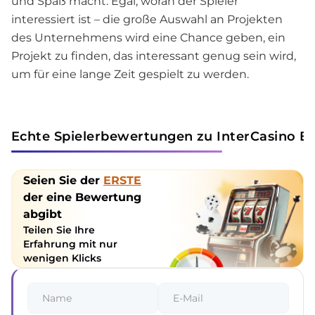
und Spaß macht. Egal, woran der Spieler
interessiert ist – die große Auswahl an Projekten
des Unternehmens wird eine Chance geben, ein
Projekt zu finden, das interessant genug sein wird,
um für eine lange Zeit gespielt zu werden.
Echte Spielerbewertungen zu InterCasino B
Seien Sie der
ERSTE
der eine Bewertung
abgibt
Teilen Sie Ihre
Erfahrung mit nur
wenigen Klicks