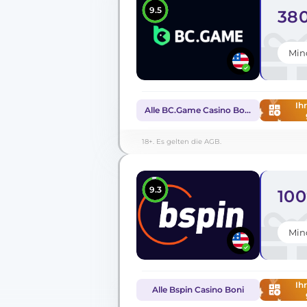
9.5
380
Min
Ih
Alle BC.Game Casino Boni
18+. Es gelten die AGB.
9.3
100
Min
Ih
Alle Bspin Casino Boni