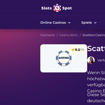
Online Casinos
Spiele
Startseite
Casino Boni
Scatters Casin
Scat
9.5
/10
Verf
Wenn Si
höchstwa
verfügb
Casino 
Diese Se
deutsche