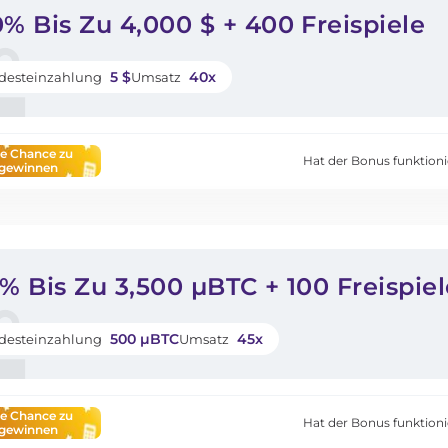
% Bis Zu 4,000 $ + 400 Freispiele
5 $
40x
desteinzahlung
Umsatz
re Chance zu
Hat der Bonus funktioni
gewinnen
% Bis Zu 3,500 μBTC + 100 Freispiel
500 μBTC
45x
desteinzahlung
Umsatz
re Chance zu
Hat der Bonus funktioni
gewinnen