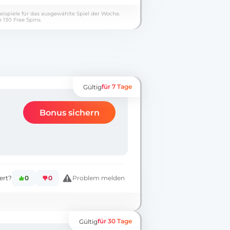
ispiele für das ausgewählte Spiel der Woche.
 130 Free Spins.
für 7 Tage
Gültig
Bonus sichern
ert?
0
0
Problem melden
für 30 Tage
Gültig