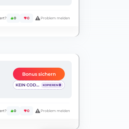
ert?
0
0
Problem melden
Bonus sichern
KEIN CODE ERFORDERLICH
KOPIEREN
ert?
0
0
Problem melden