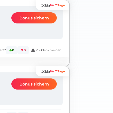
für 7 Tage
Gültig
Bonus sichern
ert?
0
0
Problem melden
für 7 Tage
Gültig
Bonus sichern