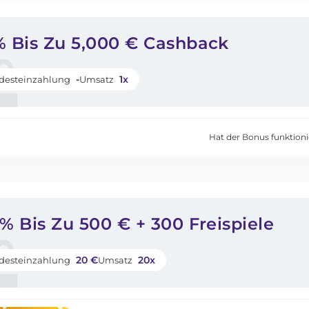
 Bis Zu 5,000 € Cashback
-
1x
desteinzahlung
Umsatz
Hat der Bonus funktioni
% Bis Zu 500 € + 300 Freispiele
20 €
20x
desteinzahlung
Umsatz