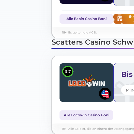
Ih
Alle Bspin Casino Boni
18+. Es gelten die AGB.
Scatters Casino Schw
9.7
Bis
Min
Alle Locowin Casino Boni
18+. Alle Spieler, die an einem der vorangeg