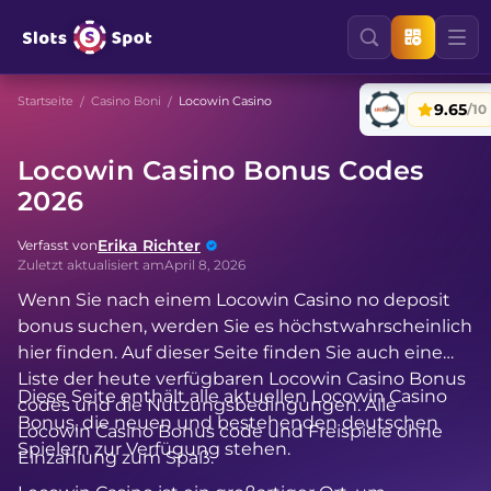
Startseite
Casino Boni
Locowin Casino
9.65
/10
Locowin Casino Bonus Codes
2026
Erika Richter
Verfasst von
Zuletzt aktualisiert am
April 8, 2026
Wenn Sie nach einem Locowin Casino no deposit
bonus suchen, werden Sie es höchstwahrscheinlich
hier finden. Auf dieser Seite finden Sie auch eine
Liste der heute verfügbaren Locowin Casino Bonus
Diese Seite enthält alle aktuellen Locowin Casino
codes und die Nutzungsbedingungen. Alle
Bonus, die neuen und bestehenden deutschen
Locowin Casino Bonus code und Freispiele ohne
Spielern zur Verfügung stehen.
Einzahlung zum Spaß.