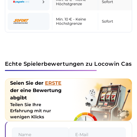
Sofort
Höchstgrenze
Min. 10 € - Keine
Sofort
Höchstgrenze
Echte Spielerbewertungen zu Locowin Casi
Seien Sie der
ERSTE
der eine Bewertung
abgibt
Teilen Sie Ihre
Erfahrung mit nur
wenigen Klicks