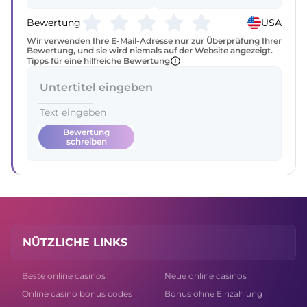
Bewertung
USA
Wir verwenden Ihre E-Mail-Adresse nur zur Überprüfung Ihrer
Bewertung, und sie wird niemals auf der Website angezeigt.
Tipps für eine hilfreiche Bewertung
Bewertung
schreiben
NÜTZLICHE LINKS
Beste online casinos
Neue online casinos
Online casino bonus codes
Bonus ohne Einzahlung