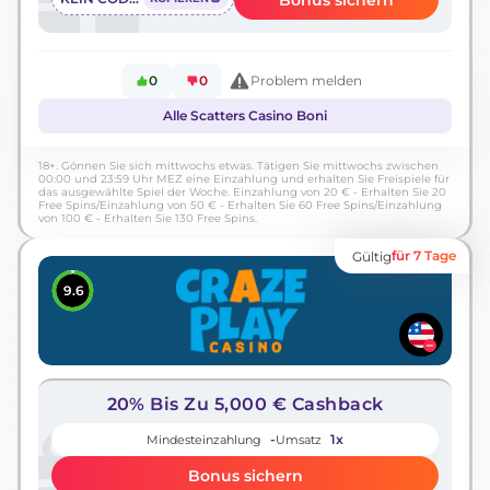
Bonus sichern
0
0
Problem melden
Alle Scatters Casino Boni
18+. Gönnen Sie sich mittwochs etwas. Tätigen Sie mittwochs zwischen
00:00 und 23:59 Uhr MEZ eine Einzahlung und erhalten Sie Freispiele für
das ausgewählte Spiel der Woche. Einzahlung von 20 € - Erhalten Sie 20
Free Spins/Einzahlung von 50 € - Erhalten Sie 60 Free Spins/Einzahlung
von 100 € - Erhalten Sie 130 Free Spins.
für 7 Tage
Gültig
9.6
20% Bis Zu 5,000 € Cashback
-
1x
Mindesteinzahlung
Umsatz
Bonus sichern