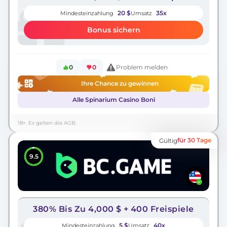
20 $
35x
Mindesteinzahlung
Umsatz
Bonus sichern
0
0
Problem melden
Ihre Chance zu gewinnen
Alle Spinarium Casino Boni
18+. Es gelten die AGB.
für 30 Tage
Gültig
9.5
380% Bis Zu 4,000 $ + 400 Freispiele
5 $
40x
Mindesteinzahlung
Umsatz