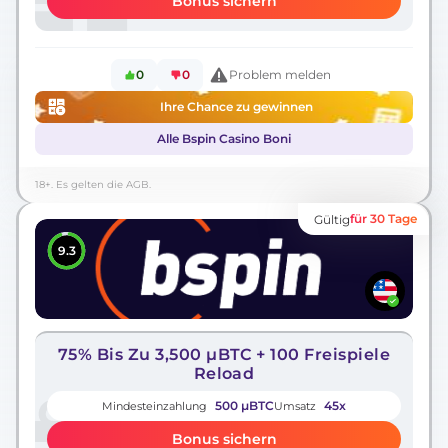
Bonus sichern
0
0
Problem melden
Ihre Chance zu gewinnen
Alle Bspin Casino Boni
18+. Es gelten die AGB.
für 30 Tage
Gültig
9.3
75% Bis Zu 3,500 μBTC + 100 Freispiele
Reload
500 μBTC
45x
Mindesteinzahlung
Umsatz
Bonus sichern