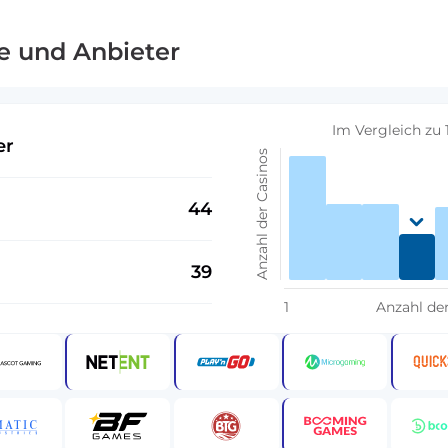
e und Anbieter
Im Vergleich zu 
er
Anzahl der Casinos
44
39
1
Anzahl der