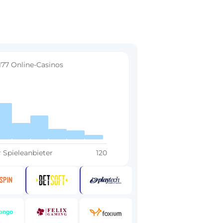
177 Online-Casinos
 Spieleanbieter
120