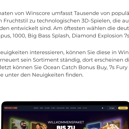
aten von Winscore umfasst Tausende von populär
 Fruchtstil zu technologischen 3D-Spielen, die a
n entwickelt sind. Am öftesten wählen die deut
us, 1000, Big Bass Splash, Diamond Explosion 7s
 Neuigkeiten interessieren, können Sie diese in W
rneuert sein Sortiment ständig, dort erscheinen d
 Jetzt können Sie Ocean Catch Bonus Buy, 7s Fur
le unter den Neuigkeiten finden.