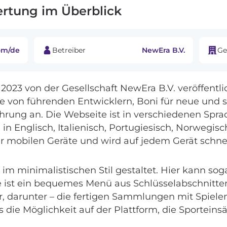
rtung im Überblick
om/de
NewEra B.V.
Betreiber
Ge
023 von der Gesellschaft NewEra B.V. veröffentli
le von führenden Entwicklern, Boni für neue und s
rung an. Die Webseite ist in verschiedenen Spra
 in Englisch, Italienisch, Portugiesisch, Norwegi
er mobilen Geräte und wird auf jedem Gerät schne
t im minimalistischen Stil gestaltet. Hier kann so
 ist ein bequemes Menü aus Schlüsselabschnitten
 darunter – die fertigen Sammlungen mit Spielen,
die Möglichkeit auf der Plattform, die Sporteinsä