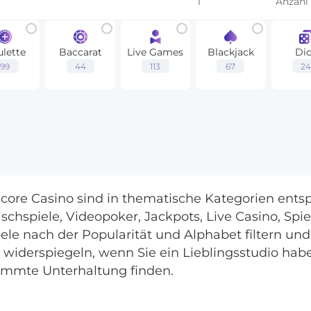
1
Anzahl 
lette
Baccarat
Live Games
Blackjack
Di
99
44
113
67
2
ore Casino sind in thematische Kategorien entspr
ischspiele, Videopoker, Jackpots, Live Casino, S
iele nach der Popularität und Alphabet filtern u
iderspiegeln, wenn Sie ein Lieblingsstudio habe
stimmte Unterhaltung finden.