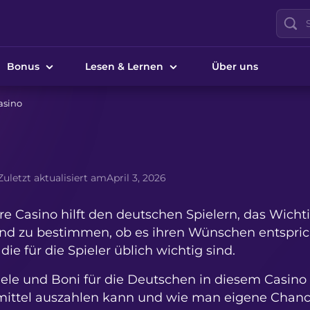
Bonus
Lesen & Lernen
Über uns
asino
Zuletzt aktualisiert am
April 3, 2026
Casino hilft den deutschen Spielern, das Wichti
und zu bestimmen, ob es ihren Wünschen entsprich
 die für die Spieler üblich wichtig sind.
iele und Boni für die Deutschen in diesem Casino
mittel auszahlen kann und wie man eigene Chan