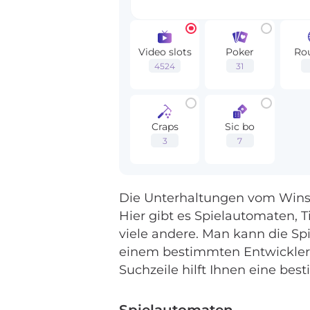
Video slots
Poker
Rou
4524
31
Craps
Sic bo
3
7
Die Unterhaltungen vom Winsc
Hier gibt es Spielautomaten, T
viele andere. Man kann die Sp
einem bestimmten Entwickler w
Suchzeile hilft Ihnen eine be