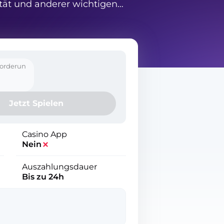
ität und anderer wichtigen
orderun
Jetzt Spielen
Casino App
Nein
Auszahlungsdauer
Bis zu 24h