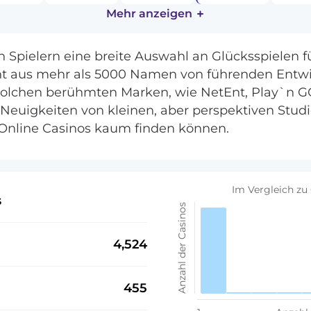
Mehr anzeigen
 Spielern eine breite Auswahl an Glücksspielen 
 aus mehr als 5000 Namen von führenden Entwick
 solchen berühmten Marken, wie NetEnt, Play`n GO
 Neuigkeiten von kleinen, aber perspektiven Stud
n Online Casinos kaum finden können.
Im Vergleich zu
s
Anzahl der Casinos
4,524
455