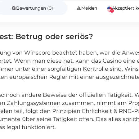
Bewertungen (0)
Melden
Akzeptiert k
st: Betrug oder seriös?
üfung von Winscore beachtet haben, war die Anwese
rtet. Wenn man diese hat, kann das Casino eine eh
immer unter einer sorgfältigen Kontrolle sind. Win
ten europäischen Regler mit einer ausgezeichnet
o noch andere Beweise der offiziellen Tätigkeit. 
ßten Zahlungssystemen zusammen, nimmt am P
en teil, folgt den Prinzipien Ehrlichkeit & RNG
umente über seine Tätigkeit offen. Das alles spri
s legal funktioniert.