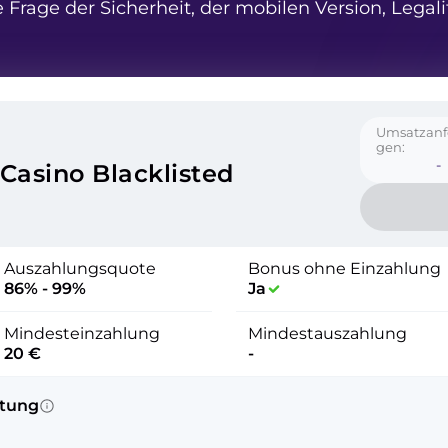
 Frage der Sicherheit, der mobilen Version, Legal
.
Umsatzanf
gen:
-
Casino Blacklisted
Auszahlungsquote
Bonus ohne Einzahlung
86% - 99%
Ja
Mindesteinzahlung
Mindestauszahlung
20 €
-
tung