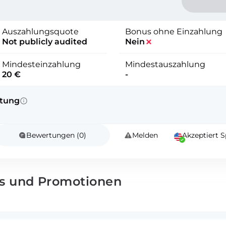
Auszahlungsquote
Bonus ohne Einzahlung
Not publicly audited
Nein
Mindesteinzahlung
Mindestauszahlung
20 €
-
tung
Bewertungen (0)
Melden
Akzeptiert S
s und Promotionen