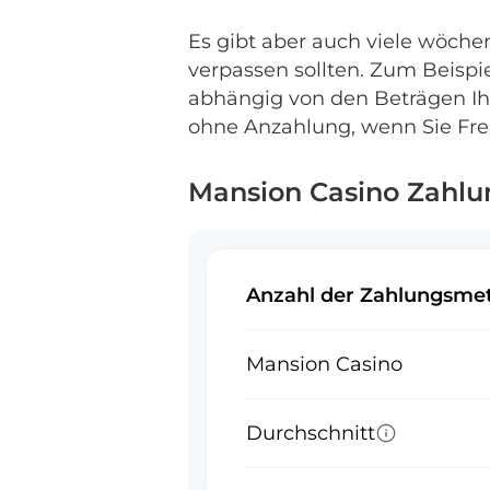
Es gibt aber auch viele wöche
verpassen sollten. Zum Beisp
abhängig von den Beträgen Ihr
ohne Anzahlung, wenn Sie Fre
Mansion Casino Zahl
Anzahl der Zahlungsme
Mansion Casino
Durchschnitt