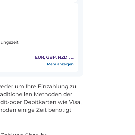
lungszeit
EUR, GBP, NZD
,
...
Mehr anzeigen
weder um Ihre Einzahlung zu
aditionellen Methoden der
it-oder Debitkarten wie Visa,
oden einige Zeit benötigt,