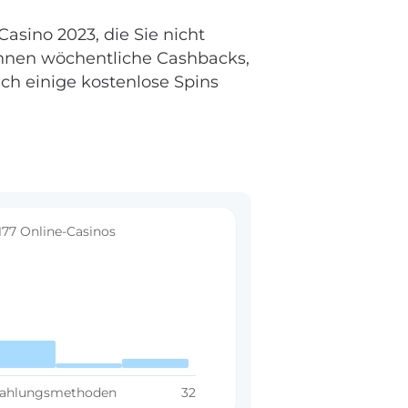
sino 2023, die Sie nicht
Ihnen wöchentliche Cashbacks,
ch einige kostenlose Spins
177 Online-Casinos
Zahlungsmethoden
32