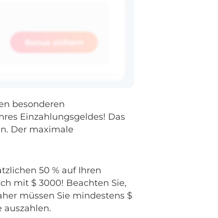
Bonus sichern
inen besonderen
 Ihres Einzahlungsgeldes! Das
len. Der maximale
tzlichen 50 % auf Ihren
ich mit $ 3000! Beachten Sie,
Daher müssen Sie mindestens $
e auszahlen.