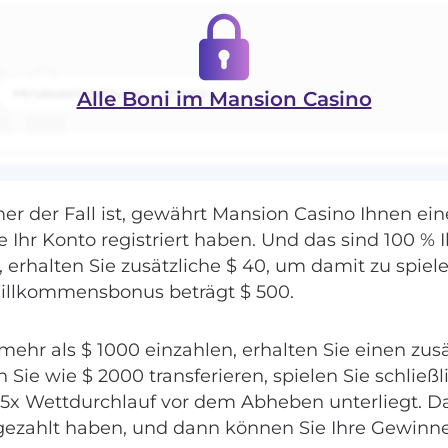
-
-
Mindesteinzahlung:
Umsatz:
Alle Boni im Mansion Casino
er der Fall ist, gewährt Mansion Casino Ihnen e
ie Ihr Konto registriert haben. Und das sind 100 %
, erhalten Sie zusätzliche $ 40, um damit zu spie
Willkommensbonus beträgt $ 500.
mehr als $ 1000 einzahlen, erhalten Sie einen zusä
e wie $ 2000 transferieren, spielen Sie schließl
15x Wettdurchlauf vor dem Abheben unterliegt. 
ngezahlt haben, und dann können Sie Ihre Gewinn