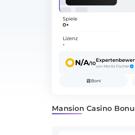
Spiele
0+
Lizenz
-
Expertenbewer
N/A
/10
von Moritz Fischer
Boni
Mansion Casino Bonu