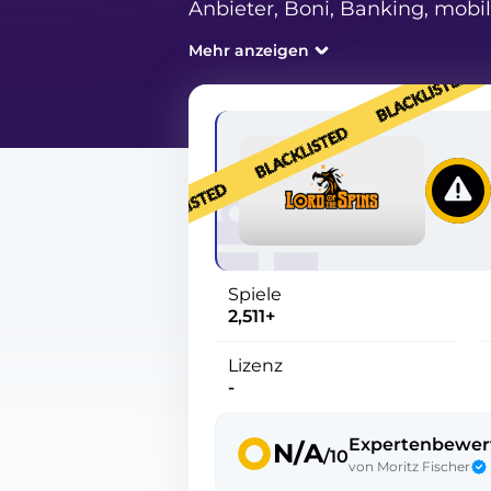
Anbieter, Boni, Banking, mobi
herauszufinden, ob es sich lohn
Mehr anzeigen
Spiele
2,511+
Lizenz
-
Expertenbewer
N/A
/10
von Moritz Fischer