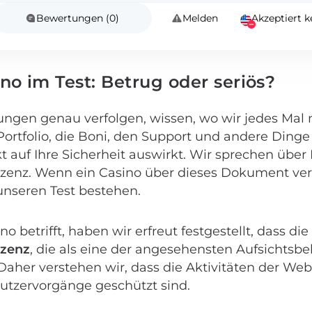
Bewertungen (0)
Melden
Akzeptiert k
ino im Test: Betrug oder seriös?
ungen genau verfolgen, wissen, wo wir jedes Mal
Portfolio, die Boni, den Support und andere Ding
t auf Ihre Sicherheit auswirkt. Wir sprechen über
Lizenz. Wenn ein Casino über dieses Dokument ver
unseren Test bestehen.
 betrifft, haben wir erfreut festgestellt, dass die 
izenz
, die als eine der angesehensten Aufsichtsbe
Daher verstehen wir, dass die Aktivitäten der Webs
nutzervorgänge geschützt sind.