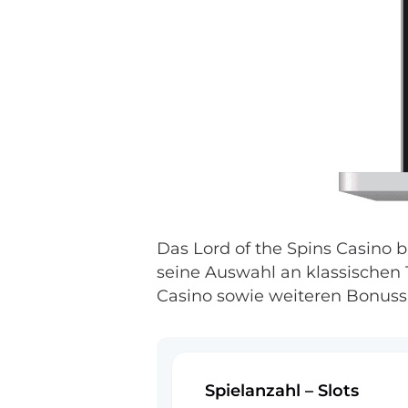
Das Lord of the Spins Casino b
seine Auswahl an klassischen 
Casino sowie weiteren Bonuss
Spielanzahl – Slots