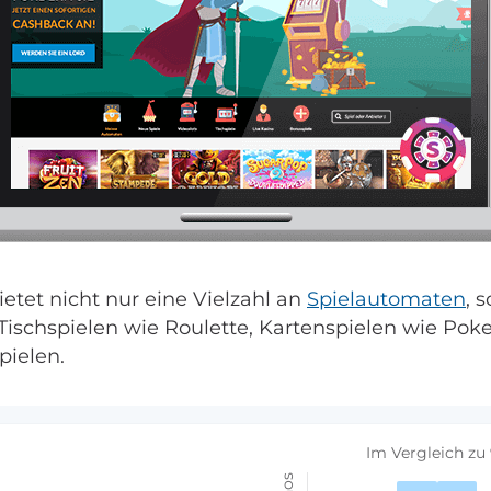
ietet nicht nur eine Vielzahl an
Spielautomaten
, 
Tischspielen wie Roulette, Kartenspielen wie Poke
pielen.
Im Vergleich zu