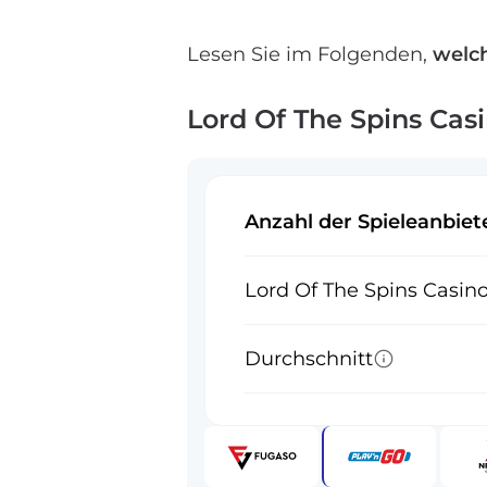
Lesen Sie im Folgenden,
welch
Lord Of The Spins Cas
Anzahl der Spieleanbiet
Lord Of The Spins Casin
Durchschnitt