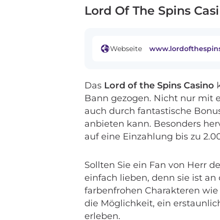
Lord Of The Spins Cas
www.lordofthespin
Webseite
Das
Lord of the Spins Casino
k
Bann gezogen. Nicht nur mit e
auch durch fantastische Bonus
anbieten kann. Besonders herv
auf eine Einzahlung bis zu 2.0
Sollten Sie ein Fan von Herr d
einfach lieben, denn sie ist 
farbenfrohen Charakteren wie 
die Möglichkeit, ein erstaunli
erleben.