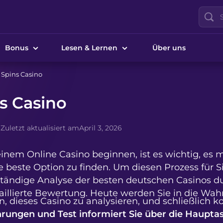
Bonus
Lesen & Lernen
Über uns
 Spins Casino
s Casino
Zuletzt aktualisiert am
April 3, 2026
einem Online Casino beginnen, ist es wichtig, es 
e beste Option zu finden. Um diesen Prozess für S
llständige Analyse der besten deutschen Casinos d
lierte Bewertung. Heute werden Sie in die Wahrh
dieses Casino zu analysieren, und schließlich k
ahrungen und Test informiert Sie über die Haupt