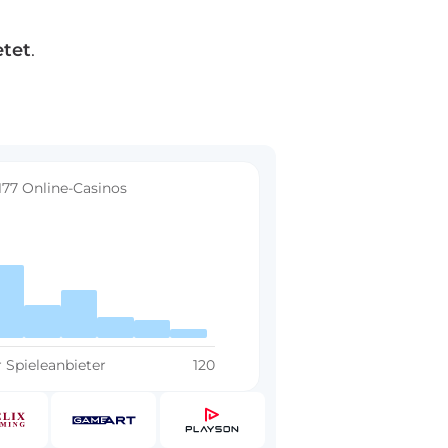
etet
.
177 Online-Casinos
 Spieleanbieter
120