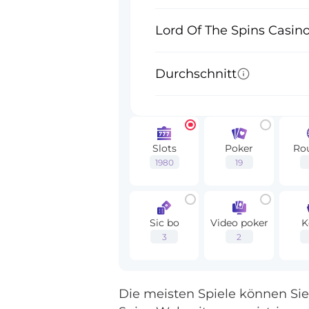
Lord Of The Spins Casin
Durchschnitt
Slots
Poker
Rou
1980
19
Sic bo
Video poker
K
3
2
Die meisten Spiele können Sie