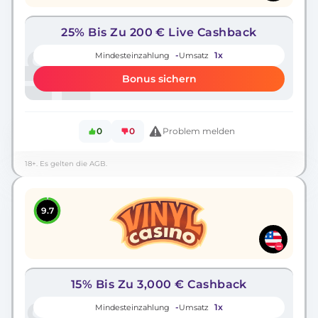
25% Bis Zu 200 € Live Cashback
-
1x
Mindesteinzahlung
Umsatz
Bonus sichern
0
0
Problem melden
18+. Es gelten die AGB.
9.7
15% Bis Zu 3,000 € Cashback
-
1x
Mindesteinzahlung
Umsatz