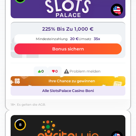
225% Bis Zu 1,000 €
20 €
35x
Mindesteinzahlung
Umsatz
Bonus sichern
0
0
Problem melden
Ihre Chance zu gewinnen
Alle SlotsPalace Casino Boni
18+. Es gelten die AGB.
8