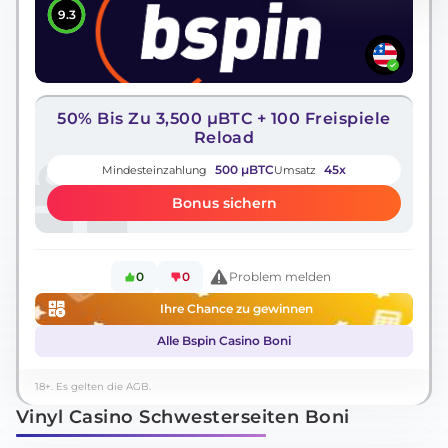
9.3
50% Bis Zu 3,500 μBTC + 100 Freispiele
Reload
500 μBTC
45x
Mindesteinzahlung
Umsatz
Bonus sichern
0
0
Problem melden
Ihre Chance zu gewinnen
Alle Bspin Casino Boni
18+. Es gelten die AGB.
Vinyl Casino Schwesterseiten Boni