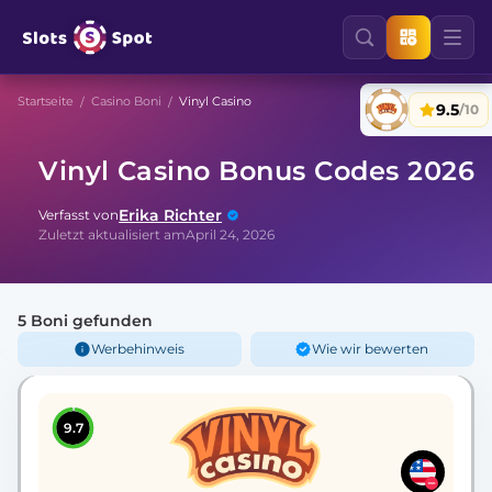
Startseite
Casino Boni
Vinyl Casino
9.5
/10
Vinyl Casino Bonus Codes 2026
Erika Richter
Verfasst von
Zuletzt aktualisiert am
April 24, 2026
5 Boni gefunden
Werbehinweis
Wie wir bewerten
9.7