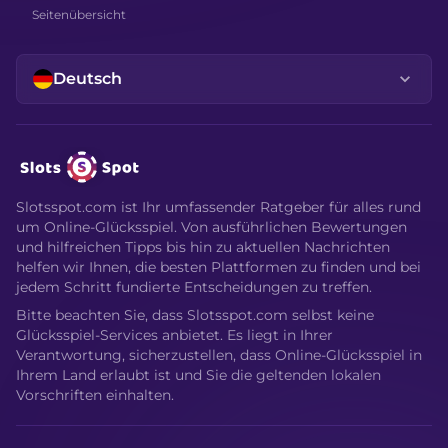
Seitenübersicht
Deutsch
Slotsspot.com ist Ihr umfassender Ratgeber für alles rund
um Online-Glücksspiel. Von ausführlichen Bewertungen
und hilfreichen Tipps bis hin zu aktuellen Nachrichten
helfen wir Ihnen, die besten Plattformen zu finden und bei
jedem Schritt fundierte Entscheidungen zu treffen.
Bitte beachten Sie, dass Slotsspot.com selbst keine
Glücksspiel-Services anbietet. Es liegt in Ihrer
Verantwortung, sicherzustellen, dass Online-Glücksspiel in
Ihrem Land erlaubt ist und Sie die geltenden lokalen
Vorschriften einhalten.