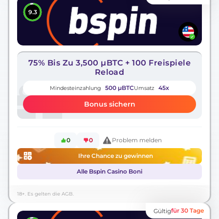
9.3
75% Bis Zu 3,500 μBTC + 100 Freispiele
Reload
500 μBTC
45x
Mindesteinzahlung
Umsatz
Bonus sichern
0
0
Problem melden
Ihre Chance zu gewinnen
Alle Bspin Casino Boni
18+. Es gelten die AGB.
für 30 Tage
Gültig