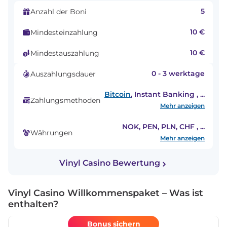
5
Anzahl der Boni
10 €
Mindesteinzahlung
10 €
Mindestauszahlung
0 - 3 werktage
Auszahlungsdauer
Bitcoin
, Instant Banking
,
...
Zahlungsmethoden
Mehr anzeigen
NOK, PEN, PLN, CHF
,
...
Währungen
Mehr anzeigen
Vinyl Casino Bewertung
Vinyl Casino Willkommenspaket – Was ist
enthalten?
Bonus sichern