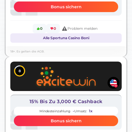
Bonus sichern
0
0
Problem melden
Alle Sportuna Casino Boni
18+. Es gelten die AGB.
8
15% Bis Zu 3,000 € Cashback
-
1x
Mindesteinzahlung
Umsatz
Bonus sichern