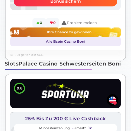
Bonus sichern
0
0
Problem melden
Ihre Chance zu gewinnen
Alle Bspin Casino Boni
18+. Es gelten die AGB.
SlotsPalace Casino Schwesterseiten Boni
9.8
25% Bis Zu 200 € Live Cashback
-
1x
Mindesteinzahlung
Umsatz