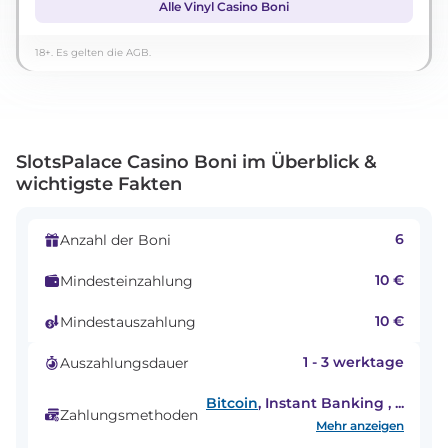
Alle Vinyl Casino Boni
18+. Es gelten die AGB.
SlotsPalace Casino Boni im Überblick &
wichtigste Fakten
6
Anzahl der Boni
10 €
Mindesteinzahlung
10 €
Mindestauszahlung
1 - 3 werktage
Auszahlungsdauer
Bitcoin
, Instant Banking
,
...
Zahlungsmethoden
Mehr anzeigen