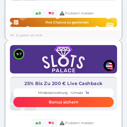
0
0
Problem melden
Ihre Chance zu gewinnen
18+. Es gelten die AGB.
9.7
25% Bis Zu 200 € Live Cashback
-
1x
Mindesteinzahlung
Umsatz
Bonus sichern
0
0
Problem melden