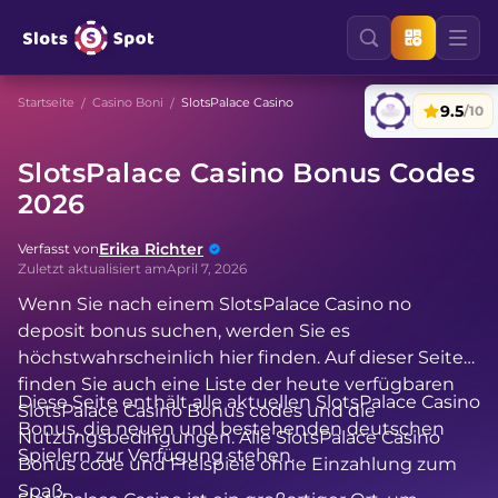
Startseite
Casino Boni
SlotsPalace Casino
9.5
/10
SlotsPalace Casino Bonus Codes
2026
Erika Richter
Verfasst von
Zuletzt aktualisiert am
April 7, 2026
Wenn Sie nach einem SlotsPalace Casino no
deposit bonus suchen, werden Sie es
höchstwahrscheinlich hier finden. Auf dieser Seite
finden Sie auch eine Liste der heute verfügbaren
Diese Seite enthält alle aktuellen SlotsPalace Casino
SlotsPalace Casino Bonus codes und die
Bonus, die neuen und bestehenden deutschen
Nutzungsbedingungen. Alle SlotsPalace Casino
Spielern zur Verfügung stehen.
Bonus code und Freispiele ohne Einzahlung zum
Spaß.