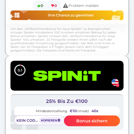
0
0
Problem melden
Ihre Chance zu gewinnen
Um den „Willkommensbonus für neue Spieler“ zu beanspruchen,
müssen Spieler mindestens 10€ in einem einzelnen Betrag für jeden
Bonus einzahlen. Spieler müssen den „Willkommensbonus für neue
Spieler“ 40x umsetzen. 20 Freispiele werden Ihnen sofort nach der
qualifizierenden Einzahlung gutgeschrieben. Der Rest wird Ihnen in
Raten von 20 Freispielen á 9 Tagen jeweils nach dem Einloggen
gutgeschrieben. Die Freispiele sind Starburst-Freispiele.
0.1
25% Bis Zu €100
€10
40x
Mindesteinzahlung
Umsatz
KEIN CODE ERFORDERLICH
Bonus sichern
KOPIEREN