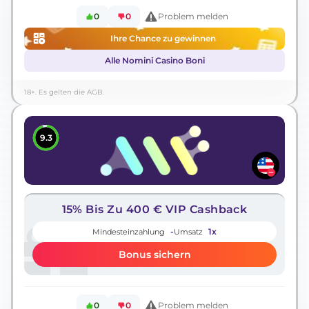
0
0
Problem melden
Ihre Chance zu gewinnen
Alle Nomini Casino Boni
18+. Es gelten die AGB.
9.3
15% Bis Zu 400 € VIP Cashback
-
1x
Mindesteinzahlung
Umsatz
Bonus sichern
0
0
Problem melden