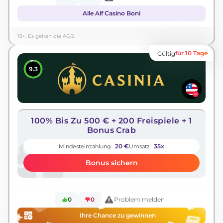
Alle Alf Casino Boni
18+. Es gelten die AGB.
für 10 Tage
Gültig
9.3
100% Bis Zu 500 € + 200 Freispiele + 1
Bonus Crab
20 €
35x
Mindesteinzahlung
Umsatz
Bonus sichern
0
0
Problem melden
Ihre Chance zu gewinnen