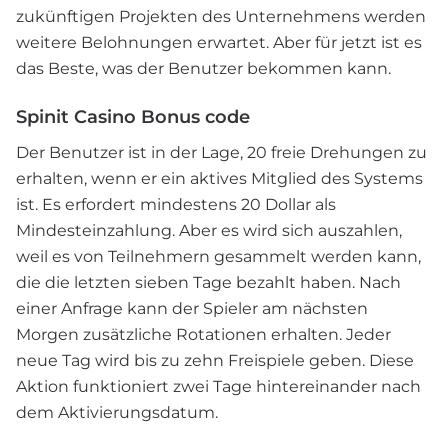
zukünftigen Projekten des Unternehmens werden
weitere Belohnungen erwartet. Aber für jetzt ist es
das Beste, was der Benutzer bekommen kann.
Spinit Casino Bonus code
Der Benutzer ist in der Lage, 20 freie Drehungen zu
erhalten, wenn er ein aktives Mitglied des Systems
ist. Es erfordert mindestens 20 Dollar als
Mindesteinzahlung. Aber es wird sich auszahlen,
weil es von Teilnehmern gesammelt werden kann,
die die letzten sieben Tage bezahlt haben. Nach
einer Anfrage kann der Spieler am nächsten
Morgen zusätzliche Rotationen erhalten. Jeder
neue Tag wird bis zu zehn Freispiele geben. Diese
Aktion funktioniert zwei Tage hintereinander nach
dem Aktivierungsdatum.