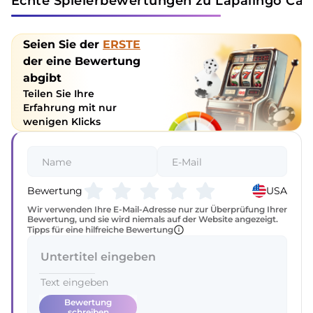
Echte Spielerbewertungen zu Lapalingo Cas
Seien Sie der
ERSTE
der eine Bewertung
abgibt
Teilen Sie Ihre
Erfahrung mit nur
wenigen Klicks
Bewertung
USA
Wir verwenden Ihre E-Mail-Adresse nur zur Überprüfung Ihrer
Bewertung, und sie wird niemals auf der Website angezeigt.
Tipps für eine hilfreiche Bewertung
Bewertung
schreiben