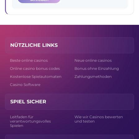
NÜTZLICHE LINKS
Beste online casinos
Neue online casinos
Online casino bonus codes
Bonus ohne Einzahlung
Kostenlose Spielautomaten
Zahlungsmethoden
Casino Software
SPIEL SICHER
Leitfaden für
Wie wir Casinos bewerten
verantwortungsvolles
und testen
Spielen