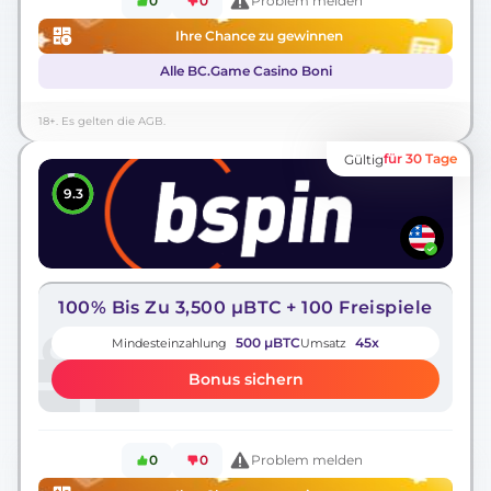
0
0
Problem melden
Ihre Chance zu gewinnen
Alle BC.Game Casino Boni
18+. Es gelten die AGB.
für 30 Tage
Gültig
9.3
100% Bis Zu 3,500 μBTC + 100 Freispiele
500 μBTC
45x
Mindesteinzahlung
Umsatz
Bonus sichern
0
0
Problem melden