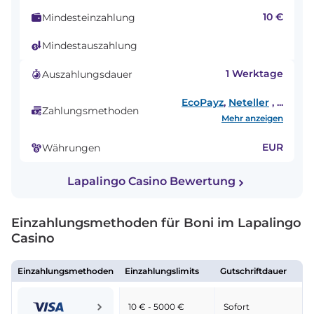
10 €
Mindesteinzahlung
Mindestauszahlung
1 Werktage
Auszahlungsdauer
EcoPayz
,
Neteller
,
...
Zahlungsmethoden
Mehr anzeigen
EUR
Währungen
Lapalingo Casino Bewertung
Einzahlungsmethoden für Boni im Lapalingo
Casino
Einzahlungsmethoden
Einzahlungslimits
Gutschriftdauer
10 € - 5000 €
Sofort