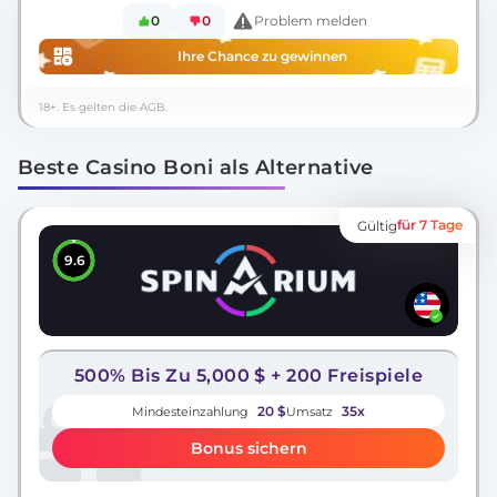
0
0
Problem melden
Ihre Chance zu gewinnen
18+. Es gelten die AGB.
Beste Casino Boni als Alternative
für 7 Tage
Gültig
9.6
500% Bis Zu 5,000 $ + 200 Freispiele
20 $
35x
Mindesteinzahlung
Umsatz
Bonus sichern