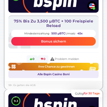
75% Bis Zu 3,500 μBTC + 100 Freispiele
Reload
500 μBTC
45x
Mindesteinzahlung
Umsatz
Bonus sichern
0
0
Problem melden
Ihre Chance zu gewinnen
Alle Bspin Casino Boni
18+. Es gelten die AGB.
für 30 Tage
Gültig
9.3