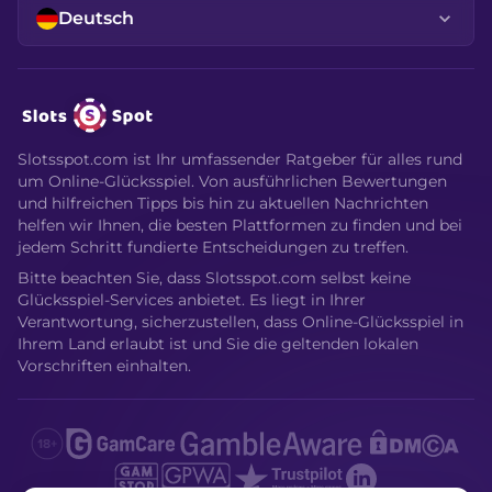
Deutsch
Slotsspot.com ist Ihr umfassender Ratgeber für alles rund
um Online-Glücksspiel. Von ausführlichen Bewertungen
und hilfreichen Tipps bis hin zu aktuellen Nachrichten
helfen wir Ihnen, die besten Plattformen zu finden und bei
jedem Schritt fundierte Entscheidungen zu treffen.
Bitte beachten Sie, dass Slotsspot.com selbst keine
Glücksspiel-Services anbietet. Es liegt in Ihrer
Verantwortung, sicherzustellen, dass Online-Glücksspiel in
Ihrem Land erlaubt ist und Sie die geltenden lokalen
Vorschriften einhalten.