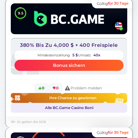
für 30 Tage
Gültig
9.5
380% Bis Zu 4,000 $ + 400 Freispiele
5 $
40x
Mindesteinzahlung
Umsatz
Bonus sichern
0
0
Problem melden
Ihre Chance zu gewinnen
Alle BC.Game Casino Boni
18+. Es gelten die AGB.
für 30 Tage
Gültig