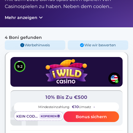
Casinospielen zu haben. Neben dem coolen
Willkommensbonus bietet das Casino seinen
Mehr anzeigen
Spielern ständig eine große Auswahl an Boni,
Aktionen, Promo Codes, Freispielen und Bonus
codes ohne Einzahlung.
4 Boni gefunden
Werbehinweis
Wie wir bewerten
9.2
10% Bis Zu €500
€10
-
Mindesteinzahlung
Umsatz
KEIN CODE ERFORDERLICH
Bonus sichern
KOPIEREN