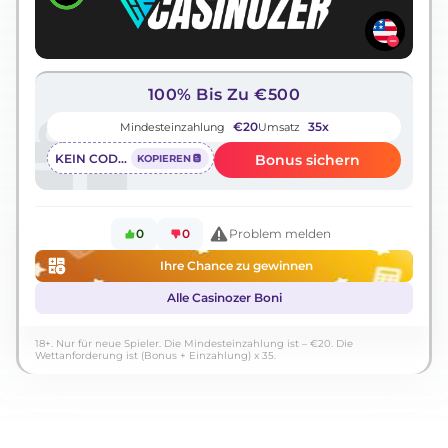
100% Bis Zu €500
€20
35x
Mindesteinzahlung
Umsatz
KEIN CODE ERFORDERLICH
Bonus sichern
KOPIEREN
0
0
Problem melden
Ihre Chance zu gewinnen
Alle Casinozer Boni
18+. Nur für neue Spieler. Die Mindesteinzahlung ist – €20. Die
Wettanforderung ist (Bonus + Einzahlung) x 35.