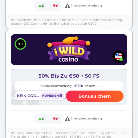
0
0
Problem melden
18+. Wöchentlich 10% Cashback: bis zu €500. Der Mindestbonusbetrag
beträgt €10. Der maximale Bonusbetrag beträgt €500.
9.2
50% Bis Zu €50 + 50 FS
€20
-
Mindesteinzahlung
Umsatz
KEIN CODE ERFORDERLICH
Bonus sichern
KOPIEREN
0
0
Problem melden
18+. 50% Bonus bis zu €50 + 50 Freispiele: Eine Einzahlung von €20 - 50
Freispiele. Eine Einzahlung von €50- 50% Bonus + 50 Freispiele.