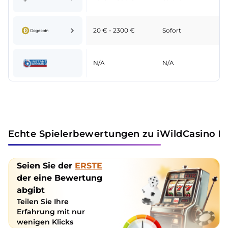
20 € - 2300 €
Sofort
N/A
N/A
Echte Spielerbewertungen zu iWildCasino B
Seien Sie der
ERSTE
der eine Bewertung
abgibt
Teilen Sie Ihre
Erfahrung mit nur
wenigen Klicks