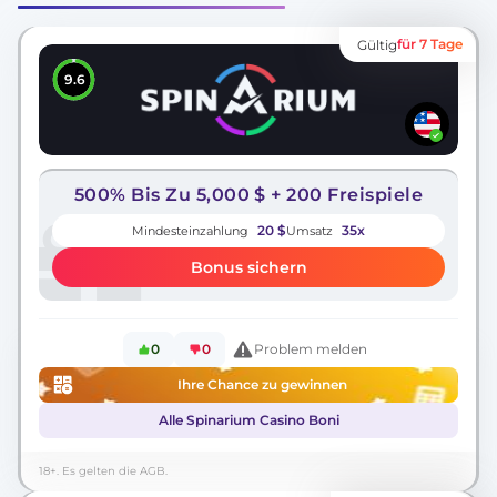
für 7 Tage
Gültig
9.6
500% Bis Zu 5,000 $ + 200 Freispiele
20 $
35x
Mindesteinzahlung
Umsatz
Bonus sichern
0
0
Problem melden
Ihre Chance zu gewinnen
Alle Spinarium Casino Boni
18+. Es gelten die AGB.