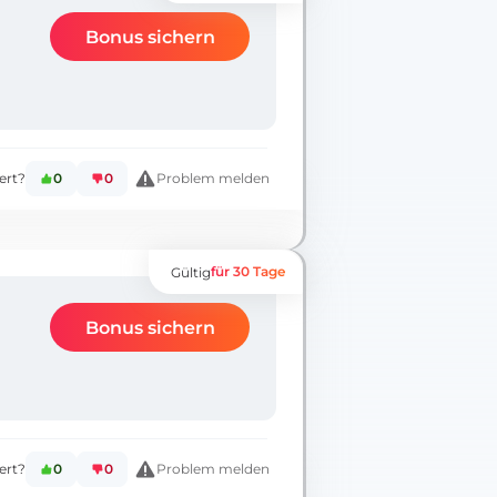
Bonus sichern
ert?
0
0
Problem melden
für 30 Tage
Gültig
Bonus sichern
ert?
0
0
Problem melden