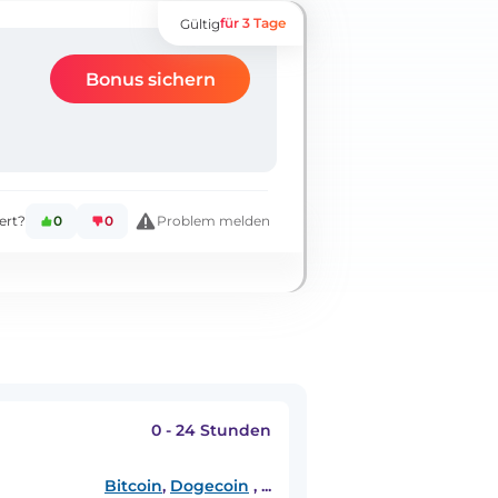
für 3 Tage
Gültig
Bonus sichern
ert?
0
0
Problem melden
0 - 24 Stunden
Bitcoin
,
Dogecoin
,
...