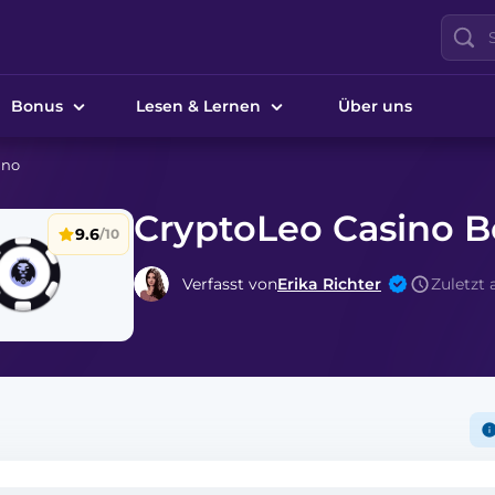
Bonus
Lesen & Lernen
Über uns
ino
CryptoLeo Casino 
9.6
/10
Verfasst von
Erika Richter
Zuletzt 