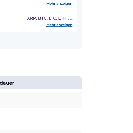
Mehr anzeigen
XRP, BTC, LTC, ETH
,
...
Mehr anzeigen
tdauer