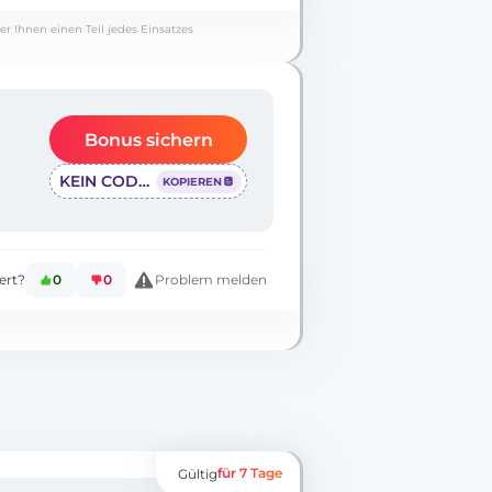
er Ihnen einen Teil jedes Einsatzes
Bonus sichern
KEIN CODE ERFORDERLICH
KOPIEREN
ert?
0
0
Problem melden
für 7 Tage
Gültig