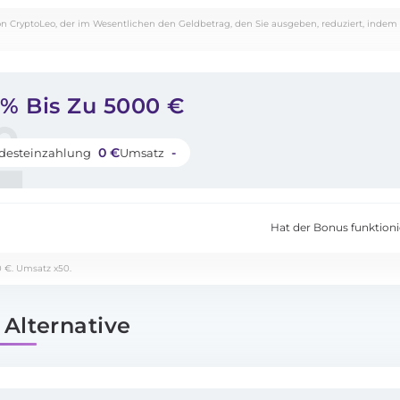
 von CryptoLeo, der im Wesentlichen den Geldbetrag, den Sie ausgeben, reduziert, indem 
% Bis Zu 5000 €
0 €
-
desteinzahlung
Umsatz
Hat der Bonus funktioni
0 €. Umsatz x50.
 Alternative