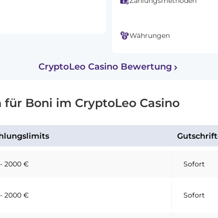
Zahlungsmethoden
Währungen
CryptoLeo Casino Bewertung
für Boni im CryptoLeo Casino
hlungslimits
Gutschrif
 - 2000 €
Sofort
 - 2000 €
Sofort