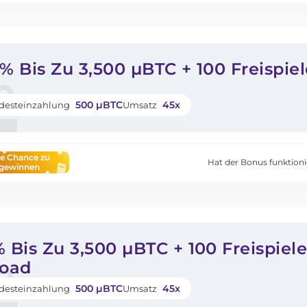
% Bis Zu 3,500 μBTC + 100 Freispiel
500 μBTC
45x
desteinzahlung
Umsatz
re Chance zu
Hat der Bonus funktioni
gewinnen
 Bis Zu 3,500 μBTC + 100 Freispiel
load
500 μBTC
45x
desteinzahlung
Umsatz