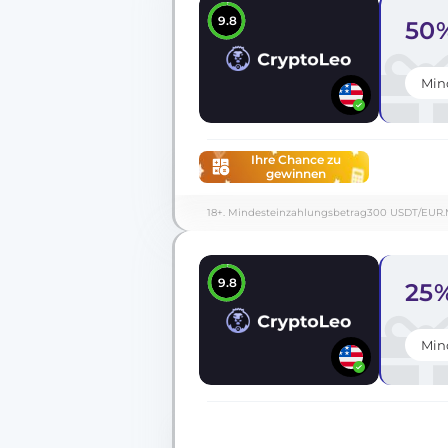
9.8
50%
Min
Ihre Chance zu
gewinnen
18+. Mindesteinzahlungsbetrag300 USDT/EUR
9.8
25
Min