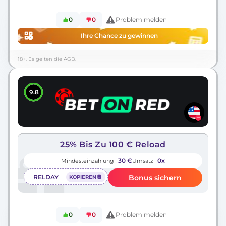
0
0
Problem melden
Ihre Chance zu gewinnen
18+. Es gelten die AGB.
9.8
25% Bis Zu 100 € Reload
30 €
0x
Mindesteinzahlung
Umsatz
RELDAY
Bonus sichern
KOPIEREN
0
0
Problem melden