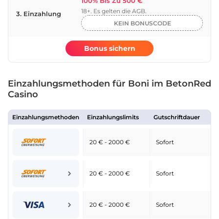
100% Bis Zu 500 €
18+. Es gelten die AGB.
3. Einzahlung
KEIN BONUSCODE
Bonus sichern
Einzahlungsmethoden für Boni im BetonRed
Casino
Einzahlungsmethoden
Einzahlungslimits
Gutschriftdauer
20 € - 2000 €
Sofort
20 € - 2000 €
Sofort
20 € - 2000 €
Sofort