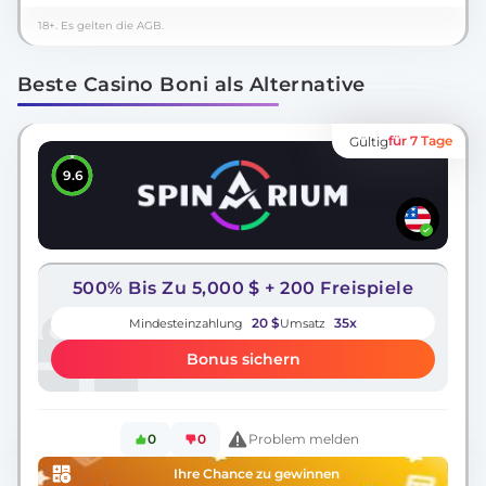
18+. Es gelten die AGB.
Beste Casino Boni als Alternative
für 7 Tage
Gültig
9.6
500% Bis Zu 5,000 $ + 200 Freispiele
20 $
35x
Mindesteinzahlung
Umsatz
Bonus sichern
0
0
Problem melden
Ihre Chance zu gewinnen