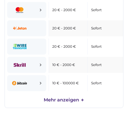
20 € - 2000 €
Sofort
20 € - 2000 €
Sofort
20 € - 2000 €
Sofort
10 € - 2000 €
Sofort
10 € - 100000 €
Sofort
Mehr anzeigen