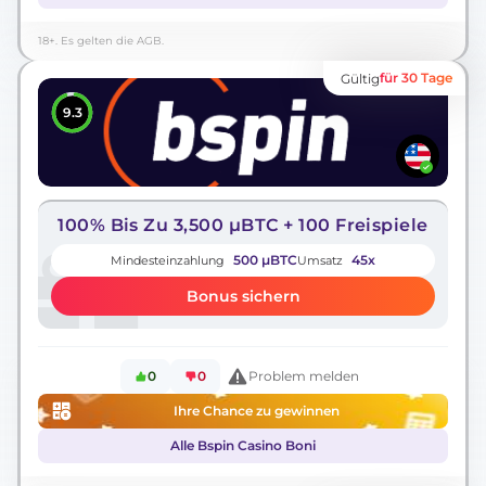
18+. Es gelten die AGB.
für 30 Tage
Gültig
9.3
100% Bis Zu 3,500 μBTC + 100 Freispiele
500 μBTC
45x
Mindesteinzahlung
Umsatz
Bonus sichern
0
0
Problem melden
Ihre Chance zu gewinnen
Alle Bspin Casino Boni