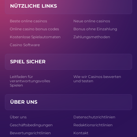
NÜTZLICHE LINKS
Beste online casinos
Neue online casinos
Online casino bonus codes
Bonus ohne Einzahlung
Kostenlose Spielautomaten
Zahlungsmethoden
Casino Software
SPIEL SICHER
Leitfaden für
Wie wir Casinos bewerten
verantwortungsvolles
und testen
Spielen
ÜBER UNS
Über uns
Datenschutzrichtlinien
Geschäftsbedingungen
Redaktionsrichtlinien
Bewertungsrichtlinien
Kontakt