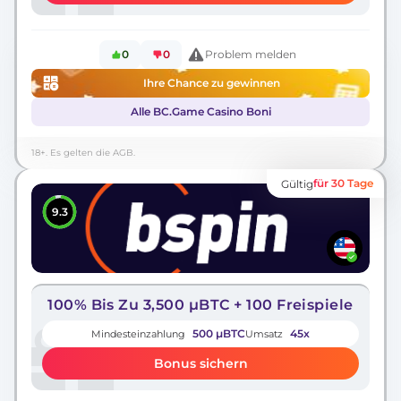
0
0
Problem melden
Ihre Chance zu gewinnen
Alle BC.Game Casino Boni
18+. Es gelten die AGB.
für 30 Tage
Gültig
9.3
100% Bis Zu 3,500 μBTC + 100 Freispiele
500 μBTC
45x
Mindesteinzahlung
Umsatz
Bonus sichern