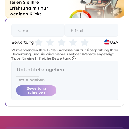
Teilen Sie Ihre
Erfahrung mit nur
wenigen Klicks
Bewertung
USA
Wir verwenden Ihre E-Mail-Adresse nur zur Überprüfung Ihrer
Bewertung, und sie wird niemals auf der Website angezeigt.
Tipps für eine hilfreiche Bewertung
Bewertung
schreiben