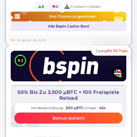
0
0
Problem melden
Ihre Chance zu gewinnen
Alle Bspin Casino Boni
18+. Es gelten die AGB.
für 30 Tage
Gültig
9.3
50% Bis Zu 3,500 μBTC + 100 Freispiele
Reload
500 μBTC
45x
Mindesteinzahlung
Umsatz
Bonus sichern