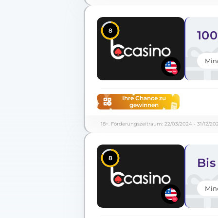
8
100
Min
Ihre Chance zu
gewinnen
18+. Förderungszeitraum: 22/03/2024 - 31/12/20
8
Bis
Min