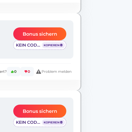
Bonus sichern
KEIN CODE ERFORDERLICH
KOPIEREN
ert?
0
0
Problem melden
Bonus sichern
KEIN CODE ERFORDERLICH
KOPIEREN