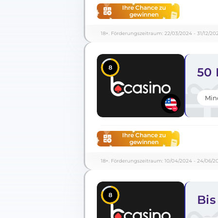
Ihre Chance zu
gewinnen
18+. Förderungszeitraum: 22/03/2024 - 31/12/20
8
50 
Min
Ihre Chance zu
gewinnen
18+. Förderungszeitraum: 10/04/2024 - 24/06/2
8
Bis