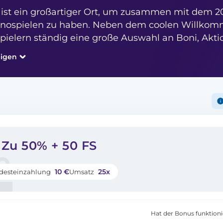
 ist ein großartiger Ort, um zusammen mit dem 
inospielen zu haben. Neben dem coolen Willkom
pielern ständig eine große Auswahl an Boni, Akt
elen und Bonus codes ohne Einzahlung.
eigen
 Zu 50% + 50 FS
10 €
25x
desteinzahlung
Umsatz
Hat der Bonus funktioni