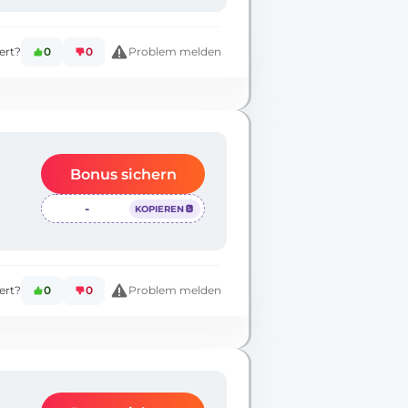
ert?
0
0
Problem melden
Bonus sichern
-
KOPIEREN
ert?
0
0
Problem melden