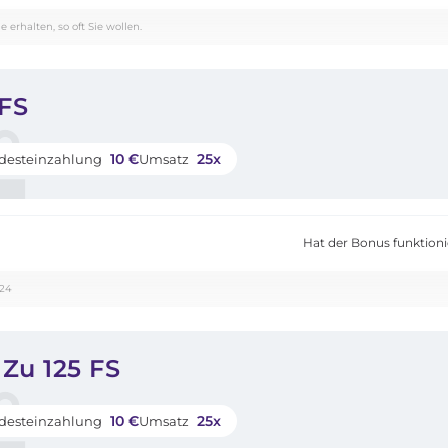
 erhalten, so oft Sie wollen.
FS
10 €
25x
desteinzahlung
Umsatz
Hat der Bonus funktioni
024
 Zu 125 FS
10 €
25x
desteinzahlung
Umsatz