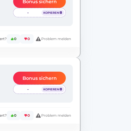
Bonus sichern
-
KOPIEREN
ert?
0
0
Problem melden
Bonus sichern
-
KOPIEREN
ert?
0
0
Problem melden