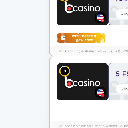
Min
Ihre Chance zu
gewinnen
18+. Förderungszeitraum: 17/05/2024 - 30/06/2
8
5 F
Min
18+. Sobald Sie das Spiel öffnen, werden Sie üb