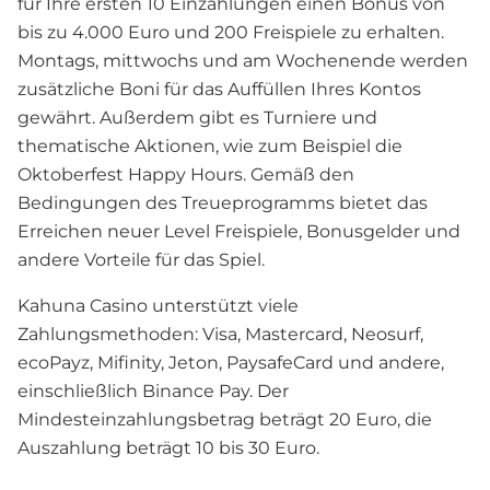
für Ihre ersten 10 Einzahlungen einen Bonus von
bis zu 4.000 Euro und 200 Freispiele zu erhalten.
Montags, mittwochs und am Wochenende werden
zusätzliche Boni für das Auffüllen Ihres Kontos
gewährt. Außerdem gibt es Turniere und
thematische Aktionen, wie zum Beispiel die
Oktoberfest Happy Hours. Gemäß den
Bedingungen des Treueprogramms bietet das
Erreichen neuer Level Freispiele, Bonusgelder und
andere Vorteile für das Spiel.
Kahuna Casino unterstützt viele
Zahlungsmethoden: Visa, Mastercard, Neosurf,
ecoPayz, Mifinity, Jeton, PaysafeCard und andere,
einschließlich Binance Pay. Der
Mindesteinzahlungsbetrag beträgt 20 Euro, die
Auszahlung beträgt 10 bis 30 Euro.