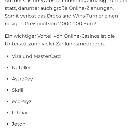
Auf der Casino-Website finden regelmäßig Turniere
statt, darunter auch große Online-Ziehungen.
Somit verlost das Drops and Wins-Turnier einen
riesigen Preispool von 2.000.000 Euro!
Ein wichtiger Vorteil von Online-Casinos ist die
Unterstützung vieler Zahlungsmethoden:
Visa und MasterCard
Neteller
AstroPay
Skrill
ecoPayz
Interac
Jeton