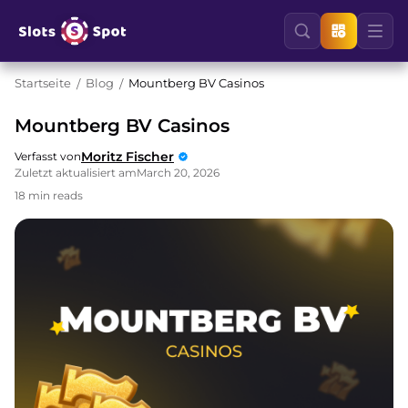
Startseite
Blog
Mountberg BV Casinos
Mountberg BV Casinos
Moritz Fischer
Verfasst von
Zuletzt aktualisiert am
March 20, 2026
18 min reads