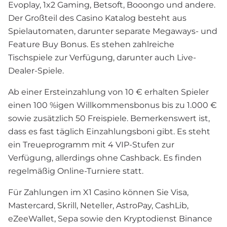
Evoplay, 1x2 Gaming, Betsoft, Booongo und andere.
Der Großteil des Casino Katalog besteht aus
Spielautomaten, darunter separate Megaways- und
Feature Buy Bonus. Es stehen zahlreiche
Tischspiele zur Verfügung, darunter auch Live-
Dealer-Spiele.
Ab einer Ersteinzahlung von 10 € erhalten Spieler
einen 100 %igen Willkommensbonus bis zu 1.000 €
sowie zusätzlich 50 Freispiele. Bemerkenswert ist,
dass es fast täglich Einzahlungsboni gibt. Es steht
ein Treueprogramm mit 4 VIP-Stufen zur
Verfügung, allerdings ohne Cashback. Es finden
regelmäßig Online-Turniere statt.
Für Zahlungen im X1 Casino können Sie Visa,
Mastercard, Skrill, Neteller, AstroPay, CashLib,
eZeeWallet, Sepa sowie den Kryptodienst Binance