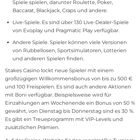
Spiele spielen, darunter Roulette, Poker,
Baccarat, Blackjack, Craps und andere.
Live-Spiele. Es sind über 130 Live-Dealer-Spiele
von Evoplay und Pragmatic Play verfügbar.
Andere Spiele. Spieler können viele Versionen
von Rubbellosen, Sportsimulatoren, Lotterien
und anderen Spielen finden.
Stakes Casino lockt neue Spieler mit einem
großzügigen Willkommensbonus von bis zu 500 €
und 100 Freispielen. Es sind auch andere Aktionen
mit Boni verfügbar. Beispielsweise wird für
Einzahlungen am Wochenende ein Bonus von 50 %
gewährt, von Dienstag bis Donnerstag sind es 30 %.
Es gibt ein Treueprogramm mit VIP-Levels und
zusätzlichen Prämien.