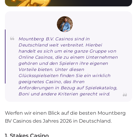
Mountberg B.V. Casinos sind in
Deutschland weit verbreitet. Hierbei
handelt es sich um eine ganze Gruppe von
Online Casinos, die zu einem Unternehmen
gehören und den Spielern ihre eigenen
Vorteile bieten. Unter diesen
Glücksspielseiten finden Sie ein wirklich
geeignetes Casino, das Ihren
Anforderungen in Bezug auf Spielekatalog,
Boni und andere Kriterien gerecht wird.
Werfen wir einen Blick auf die besten Mountberg
BV Casinos des Jahres 2026 in Deutschland.
1. Stakes Casino