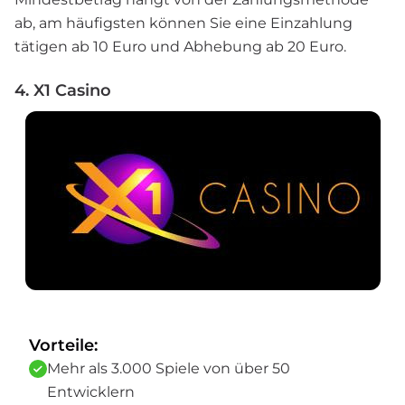
ab, am häufigsten können Sie eine Einzahlung
tätigen ab 10 Euro und Abhebung ab 20 Euro.
4. X1 Casino
Vorteile:
Mehr als 3.000 Spiele von über 50
Entwicklern