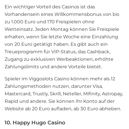
Ein wichtiger Vorteil des Casinos ist das
Vorhandensein eines Willkommensbonus von bis
zu 1.000 Euro und 170 Freispielen ohne
Wetteinsatz. Jeden Montag können Sie Freispiele
erhalten, wenn Sie letzte Woche eine Einzahlung
von 20 Euro getätigt haben. Es gibt auch ein
Treueprogramm für VIP-Status, das Cashback,
Zugang zu exklusiven Werbeaktionen, erhöhte
Zahlungslimits und andere Vorteile bietet.
Spieler im Viggoslots Casino können mehr als 12
Zahlungsmethoden nutzen, darunter Visa,
Mastercard, Trustly, Skrill, Neteller, Mifinity, Astropay,
Rapid und andere. Sie können Ihr Konto auf der
Website ab 20 Euro aufladen, ab 30 Euro abheben.
10. Happy Hugo Casino