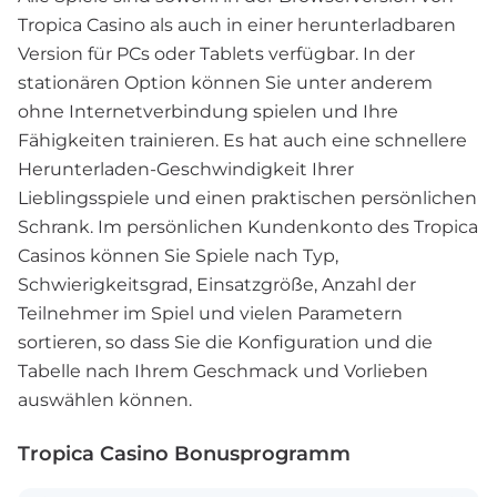
Tropica Casino als auch in einer herunterladbaren
Version für PCs oder Tablets verfügbar. In der
stationären Option können Sie unter anderem
ohne Internetverbindung spielen und Ihre
Fähigkeiten trainieren. Es hat auch eine schnellere
Herunterladen-Geschwindigkeit Ihrer
Lieblingsspiele und einen praktischen persönlichen
Schrank. Im persönlichen Kundenkonto des Tropica
Casinos können Sie Spiele nach Typ,
Schwierigkeitsgrad, Einsatzgröße, Anzahl der
Teilnehmer im Spiel und vielen Parametern
sortieren, so dass Sie die Konfiguration und die
Tabelle nach Ihrem Geschmack und Vorlieben
auswählen können.
Tropica Casino Bonusprogramm