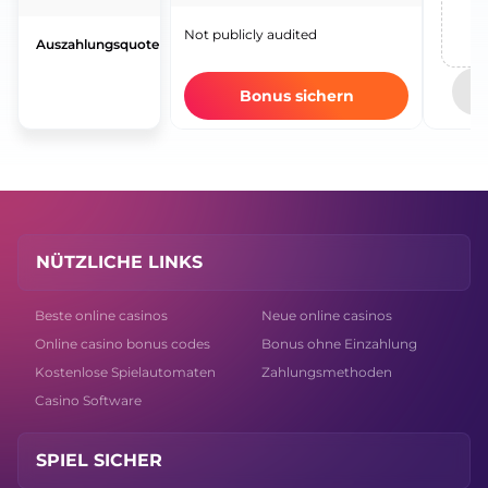
Not publicly audited
Auszahlungsquote
Bonus sichern
NÜTZLICHE LINKS
Beste online casinos
Neue online casinos
Online casino bonus codes
Bonus ohne Einzahlung
Kostenlose Spielautomaten
Zahlungsmethoden
Casino Software
SPIEL SICHER