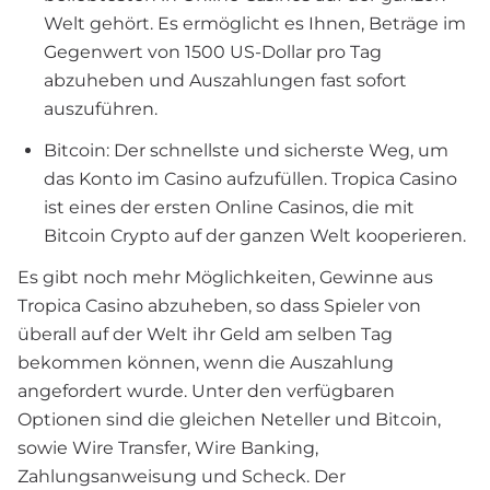
Welt gehört. Es ermöglicht es Ihnen, Beträge im
Gegenwert von 1500 US-Dollar pro Tag
abzuheben und Auszahlungen fast sofort
auszuführen.
Bitcoin: Der schnellste und sicherste Weg, um
das Konto im Casino aufzufüllen. Tropica Casino
ist eines der ersten Online Casinos, die mit
Bitcoin Crypto auf der ganzen Welt kooperieren.
Es gibt noch mehr Möglichkeiten, Gewinne aus
Tropica Casino abzuheben, so dass Spieler von
überall auf der Welt ihr Geld am selben Tag
bekommen können, wenn die Auszahlung
angefordert wurde. Unter den verfügbaren
Optionen sind die gleichen Neteller und Bitcoin,
sowie Wire Transfer, Wire Banking,
Zahlungsanweisung und Scheck. Der