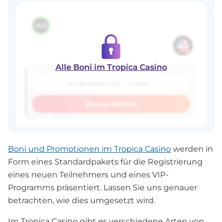
N/A
Alle Boni im Tropica Casino
-
-
Mindesteinzahlung:
Umsatz:
Bonus sichern
Boni und Promotionen im Tropica Casino
werden in
Form eines Standardpakets für die Registrierung
eines neuen Teilnehmers und eines VIP-
Programms präsentiert. Lassen Sie uns genauer
betrachten, wie dies umgesetzt wird.
Im Tropica Casino gibt es verschiedene Arten von