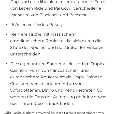
Dog, und eine liberalere Interpretation in Form
von Let’em Ride und Pai Gow), verschiedene
Varianten von Blackjack und Baccarat;
16 Arten von Video Poker;
Mehrere Tische mit klassischem
amerikanischem Roulette, die sich durch die
Stufe des Spielers und der Größe der Einsätze
unterscheiden;
Die sogenannten Sonderspiele sind im Tropica
Casino in Form von französischem und
europäischem Roulette sowie Craps, Chinese
Checkers, verschiedenen Arten von
Sofortlotterien, Bingo und Keno vertreten. So
werden die Fans der Aufregung definitiv etwas
nach ihrem Geschmack finden.
Alle Spiele sind sowohl in der Browserversion von