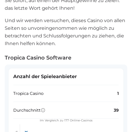
Sie sofort, auf einen der Hauptgewinne zu zielen:
das letzte Wort gehört Ihnen!
Und wir werden versuchen, dieses Casino von allen
Seiten so unvoreingenommen wie möglich zu
betrachten und Schlussfolgerungen zu ziehen, die
Ihnen helfen können.
Tropica Casino Software
Anzahl der Spieleanbieter
Tropica Casino
1
Durchschnitt
39
Im Vergleich zu 177 Online-Casinos