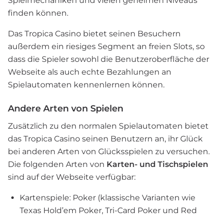
Spielmechaniken und vielen geheimen Niveaus
finden können.
Das Tropica Casino bietet seinen Besuchern
außerdem ein riesiges Segment an freien Slots, so
dass die Spieler sowohl die Benutzeroberfläche der
Webseite als auch echte Bezahlungen an
Spielautomaten kennenlernen können.
Andere Arten von Spielen
Zusätzlich zu den normalen Spielautomaten bietet
das Tropica Casino seinen Benutzern an, ihr Glück
bei anderen Arten von Glücksspielen zu versuchen.
Die folgenden Arten von
Karten- und Tischspielen
sind auf der Webseite verfügbar:
Kartenspiele: Poker (klassische Varianten wie
Texas Hold’em Poker, Tri-Card Poker und Red