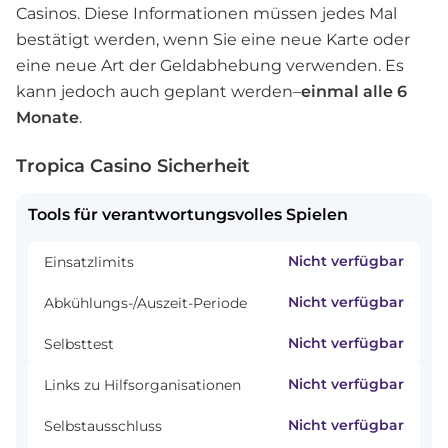
Casinos. Diese Informationen müssen jedes Mal
bestätigt werden, wenn Sie eine neue Karte oder
eine neue Art der Geldabhebung verwenden. Es
kann jedoch auch geplant werden–
einmal alle 6
Monate
.
Tropica Casino Sicherheit
Tools für verantwortungsvolles Spielen
Nicht verfügbar
Einsatzlimits
Nicht verfügbar
Abkühlungs-/Auszeit-Periode
Nicht verfügbar
Selbsttest
Nicht verfügbar
Links zu Hilfsorganisationen
Nicht verfügbar
Selbstausschluss