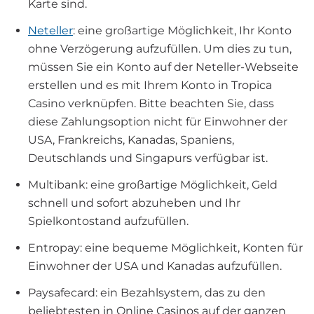
Karte sind.
Neteller
: eine großartige Möglichkeit, Ihr Konto
ohne Verzögerung aufzufüllen. Um dies zu tun,
müssen Sie ein Konto auf der Neteller-Webseite
erstellen und es mit Ihrem Konto in Tropica
Casino verknüpfen. Bitte beachten Sie, dass
diese Zahlungsoption nicht für Einwohner der
USA, Frankreichs, Kanadas, Spaniens,
Deutschlands und Singapurs verfügbar ist.
Multibank: eine großartige Möglichkeit, Geld
schnell und sofort abzuheben und Ihr
Spielkontostand aufzufüllen.
Entropay: eine bequeme Möglichkeit, Konten für
Einwohner der USA und Kanadas aufzufüllen.
Paysafecard: ein Bezahlsystem, das zu den
beliebtesten in Online Casinos auf der ganzen