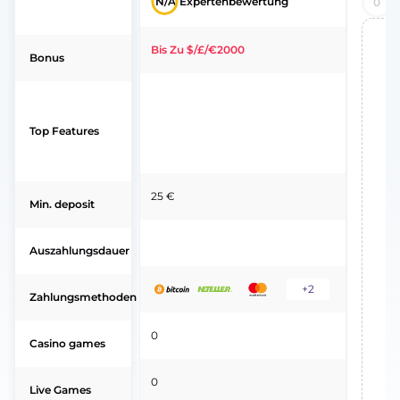
N/A
Expertenbewertung
0
e
Bis Zu $/£/€2000
Bonus
Top Features
25 €
Min. deposit
Auszahlungsdauer
+2
Zahlungsmethoden
0
Casino games
0
Live Games