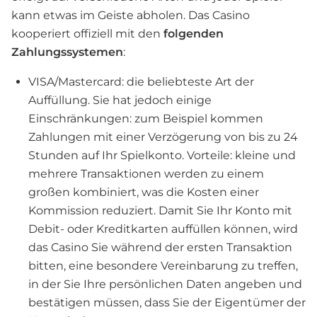
kann etwas im Geiste abholen. Das Casino
kooperiert offiziell mit den
folgenden
Zahlungssystemen
:
VISA/Mastercard: die beliebteste Art der
Auffüllung. Sie hat jedoch einige
Einschränkungen: zum Beispiel kommen
Zahlungen mit einer Verzögerung von bis zu 24
Stunden auf Ihr Spielkonto. Vorteile: kleine und
mehrere Transaktionen werden zu einem
großen kombiniert, was die Kosten einer
Kommission reduziert. Damit Sie Ihr Konto mit
Debit- oder Kreditkarten auffüllen können, wird
das Casino Sie während der ersten Transaktion
bitten, eine besondere Vereinbarung zu treffen,
in der Sie Ihre persönlichen Daten angeben und
bestätigen müssen, dass Sie der Eigentümer der