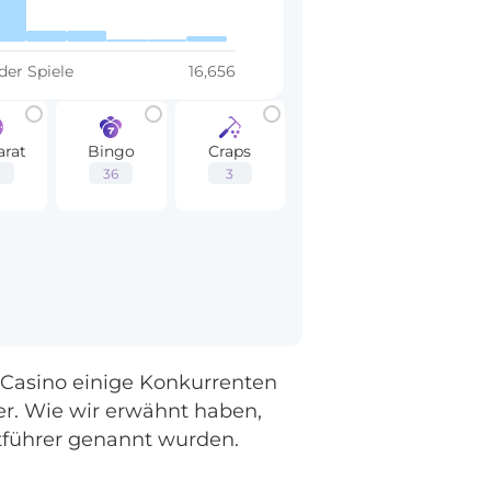
der Spiele
16,656
arat
Bingo
Craps
36
3
inCasino einige Konkurrenten
er. Wie wir erwähnt haben,
tführer genannt wurden.