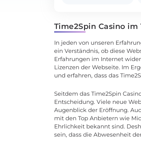
Time2Spin Casino im T
In jeden von unseren Erfahrun
ein Verständnis, ob diese Webs
Erfahrungen im Internet wide
Lizenzen der Webseite. Im Erg
und erfahren, dass das Time2Spi
Seitdem das Time2Spin Casino 
Entscheidung. Viele neue Web
Augenblick der Eröffnung. Auc
mit den Top Anbietern wie Mi
Ehrlichkeit bekannt sind. Des
sein, dass die Abwesenheit der 