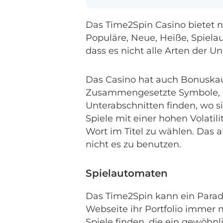
Das Time2Spin Casino bietet n
Populäre, Neue, Heiße, Spiela
dass es nicht alle Arten der U
Das Casino hat auch Bonuskauf
Zusammengesetzte Symbole, S
Unterabschnitten finden, wo s
Spiele mit einer hohen Volati
Wort im Titel zu wählen. Das 
nicht es zu benutzen.
Spielautomaten
Das Time2Spin kann ein Paradi
Webseite ihr Portfolio immer m
Spiele finden, die ein gewöhnl