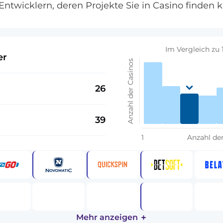
 Entwicklern, deren Projekte Sie in Casino finden 
Im Vergleich zu 
er
Anzahl der Casinos
26
39
1
Anzahl der
Mehr anzeigen