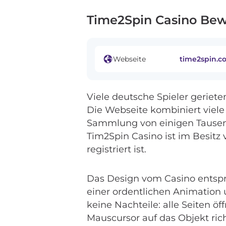
Time2Spin Casino Bew
time2spin.c
Webseite
Viele deutsche Spieler geriete
Die Webseite kombiniert viele
Sammlung von einigen Tausend
Tim2Spin Casino ist im Besitz 
registriert ist.
Das Design vom Casino entspric
einer ordentlichen Animation
keine Nachteile: alle Seiten ö
Mauscursor auf das Objekt rich