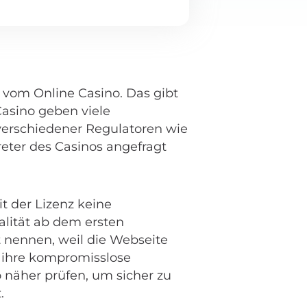
t vom Online Casino. Das gibt
 Casino geben viele
verschiedener Regulatoren wie
reter des Casinos angefragt
t der Lizenz keine
lität ab dem ersten
 nennen, weil die Webseite
 ihre kompromisslose
 näher prüfen, um sicher zu
.