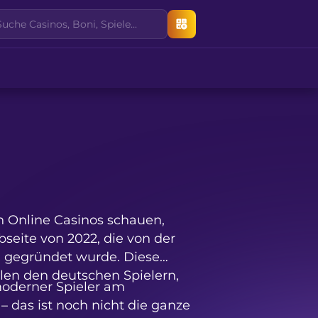
en Online Casinos schauen,
seite von 2022, die von der
a gegründet wurde. Diese
len den deutschen Spielern,
moderner Spieler am
 das ist noch nicht die ganze