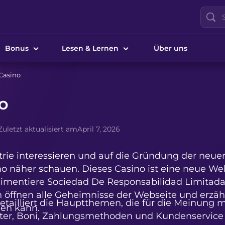
Bonus
Lesen & Lernen
Über uns
Casino
o
Zuletzt aktualisiert am
April 7, 2026
dustrie interessieren und auf die Gründung der neu
no näher schauen. Dieses Casino ist eine neue Web
Alimentiere Sociedad De Responsabilidad Limitad
 öffnen alle Geheimnisse der Webseite und erzäh
detailliert die Hauptthemen, die für die Meinung 
uen kann.
ieter, Boni, Zahlungsmethoden und Kundenservice –