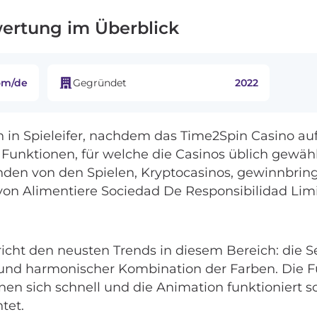
ertung im Überblick
om/de
2022
Gegründet
n in Spieleifer, nachdem das Time2Spin Casino au
 Funktionen, für welche die Casinos üblich gewähl
en von den Spielen, Kryptocasinos, gewinnbring
von Alimentiere Sociedad De Responsibilidad Limi
ht den neusten Trends in diesem Bereich: die Seit
 und harmonischer Kombination der Farben. Die F
ffnen sich schnell und die Animation funktioniert
tet.