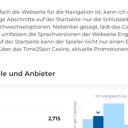
ach die Webseite für die Navigation ist, kann ich
ge Abschnitte auf der Startseite: nur die Schlüsse
chwechseloptionen. Nebenbei gesagt, lädt das Cas
 umfassen die Sprachversionen der Webseite Engl
 der Startseite kann der Spieler nicht nur einen 
 über das Time2Spin Casino, aktuelle Promotione
le und Anbieter
Im Vergleich zu
Anzahl der Casinos
2,715